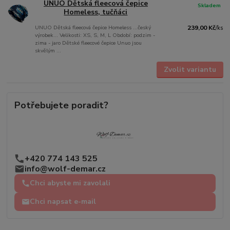
UNUO Dětská fleecová čepice
Skladem
Homeless, tučňáci
UNUO Dětská fleecová čepice Homeless ...český
239,00 Kč
/
ks
výrobek... Velikosti: XS, S, M, L Období: podzim -
zima - jaro Dětské fleecové čepice Unuo jsou
skvělým ...
Zvolit variantu
Potřebujete poradit?
+420 774 143 525
info@wolf-demar.cz
Chci abyste mi zavolali
Chci napsat e-mail