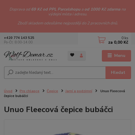
Doprava od
69 Kč od PPL Parcelshopu
a
od 1000 Kč zdarma
na
výdejní místa i adresu.
Zboží skladem odesíláme nejpozději do 2 pracovních dnů.
0
ks
+420 774 143 525
za
0,00 Kč
Po-Čt: 8.00-14.00
Menu
Hledat
Úvod
Pro chlapce
Čepice
Jarní a podzimní
Unuo Fleecová
čepice bubáčci
Unuo Fleecová čepice bubáčci