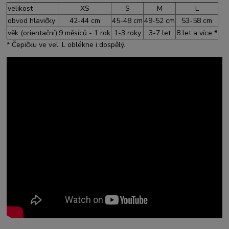
velikost
XS
S
M
L
obvod hlavičky
42-44 cm
45-48 cm
49-52 cm
53-58 cm
věk (orientační)
9 měsíců - 1 rok
1-3 roky
3-7 let
8 let a více *
* Čepičku ve vel. L oblékne i dospělý.