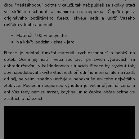
čirou "nááááhodou" ocitne v kaluži, tak než půjdeš ze školky, stačí
ve skříňce uschnout a maminka nic nepozná. Čepička je z
originálního potištěného fleecu, skvěle sedí a udrží Vašeho
rošťáka v teple a pohodlí.
Materiál: 100 % polyester
Na kdy?: podzim - zima - jaro
Fleece je odolný funkční materiál, rychleschnoucí a hebký na
dotek. Ocení jej malí i velcí sportovci při svých výpravách za
dobrodružstvím i v každodenních situacích. Fleece byl vyvinut tak,
aby napodoboval skvělé vlastnosti přírodního merina, ale na rozdíl
od něj, se velmi snadno udržuje a nepokouše ani toho největšího
zlobivce. Poslední nespornou výhodou je velmi příjemná cena a
ani Vás tedy nemusí mrzet, když se unuo čepice občas ocitne ve
ztrátách a nálezech.