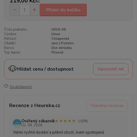
219,00 Kč
/
ks
Přidat do košíku
Číslo produktu:
U016-09
Výrobce:
Unuo
Pohlaví:
Chlapecké
Období:
Jaro | Podzim
Barva:
Dle obrázku
Typ čepice:
Flísová
🐶
Hlídat cenu / dostupnost
Upozornit mě
Do oblíbených
Recenze z Heureka.cz
Všechny recenze
★★★★★
★★★★★
Ověřený zákazník
100%
02. 08. 2026
Velmi rychlé dodání a pěkné zboží. Jsem spokojená.