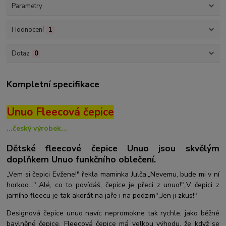
Parametry
Hodnocení
1
Dotaz
0
Kompletní specifikace
Unuo Fleecová čepice
...český výrobek...
Dětské fleecové čepice Unuo jsou skvělým
doplňkem Unuo funkčního oblečení.
„Vem si čepici Evžene!" řekla maminka Julča.„Nevemu, bude mi v ní
horkoo..."„Alé, co to povídáš, čepice je přeci z unuo!"„V čepici z
jarního fleecu je tak akorát na jaře i na podzim"„Jen ji zkus!"
Designová čepice unuo navíc nepromokne tak rychle, jako běžné
bavlněné čepice. Fleecová čepice má velkou výhodu, že když se