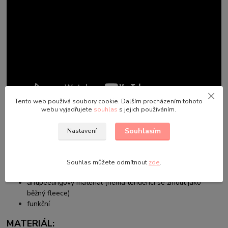
Tento web používá soubory cookie. Dalším procházením tohoto
webu vyjadřujete
souhlas
s jejich používáním.
PROČ KOUPIT:
Souhlasím
Nastavení
designová
slušivá, pohodlný střih
nepadá
Souhlas můžete odmítnout
zde
.
možnost kombinovat s našimi nákrčníky
antipeelingový materiál (nemá tendenci se žmolit jako
běžný fleece)
funkční
MATERIÁL: