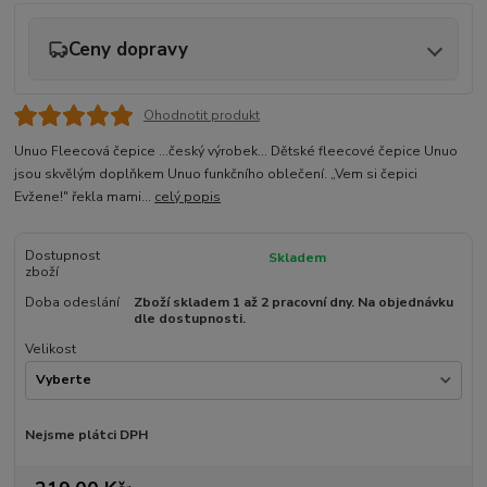
Ceny dopravy
Ohodnotit produkt
Unuo Fleecová čepice ...český výrobek... Dětské fleecové čepice Unuo
jsou skvělým doplňkem Unuo funkčního oblečení. „Vem si čepici
Evžene!" řekla mami...
celý popis
Dostupnost
Skladem
zboží
Doba odeslání
Zboží skladem 1 až 2 pracovní dny. Na objednávku
dle dostupnosti.
Velikost
Nejsme plátci DPH