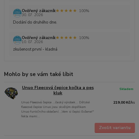
★★★★★
★★★★★
Ověřený zákazník
100%
30. 07. 2026
Dodání do druhého dne.
★★★★★
★★★★★
Ověřený zákazník
100%
10. 07. 2026
zkušenost první - kladná
Mohlo by se vám také líbit
Unuo Fleecová čepice kočka a pes
Skladem
kluk
Unuo Fleecová čepice ...český výrobek... Dětské
219,00 Kč
/
ks
fleecové čepice Unuo jsou skvělým doplňkem
Unuo funkčního oblečení. „Vem si čepici Evžene!"
řekla mami...
Zvolit variantu