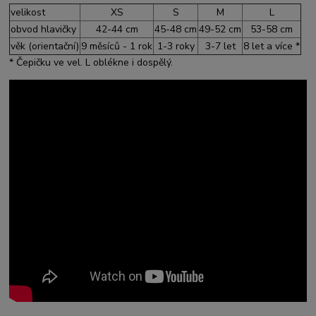
velikost
XS
S
M
L
obvod hlavičky
42-44 cm
45-48 cm
49-52 cm
53-58 cm
věk (orientační)
9 měsíců - 1 rok
1-3 roky
3-7 let
8 let a více *
* Čepičku ve vel. L oblékne i dospělý.