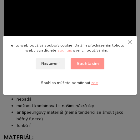
Tento web používá soubory cookie. Dalším procházením tohoto
webu vyjadřujete
souhlas
s jejich používáním.
Souhlasím
Nastavení
PROČ KOUPIT:
Souhlas můžete odmítnout
zde
.
designová
slušivá, pohodlný střih
nepadá
možnost kombinovat s našimi nákrčníky
antipeelingový materiál (nemá tendenci se žmolit jako
běžný fleece)
funkční
MATERIÁL: