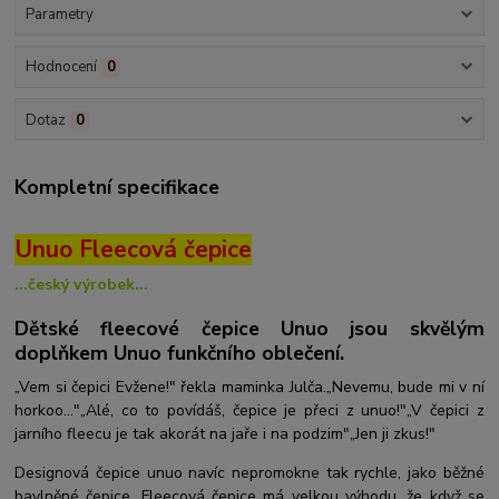
Parametry
Hodnocení
0
Dotaz
0
Kompletní specifikace
Unuo Fleecová čepice
...český výrobek...
Dětské fleecové čepice Unuo jsou skvělým
doplňkem Unuo funkčního oblečení.
„Vem si čepici Evžene!" řekla maminka Julča.„Nevemu, bude mi v ní
horkoo..."„Alé, co to povídáš, čepice je přeci z unuo!"„V čepici z
jarního fleecu je tak akorát na jaře i na podzim"„Jen ji zkus!"
Designová čepice unuo navíc nepromokne tak rychle, jako běžné
bavlněné čepice. Fleecová čepice má velkou výhodu, že když se