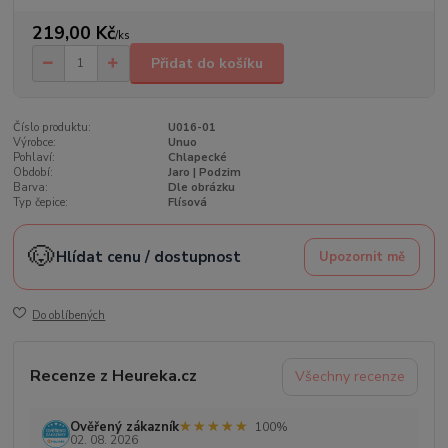
219,00 Kč
/
ks
Přidat do košíku
Číslo produktu:
U016-01
Výrobce:
Unuo
Pohlaví:
Chlapecké
Období:
Jaro | Podzim
Barva:
Dle obrázku
Typ čepice:
Flísová
🐶
Hlídat cenu / dostupnost
Upozornit mě
Do oblíbených
Recenze z Heureka.cz
Všechny recenze
★★★★★
★★★★★
Ověřený zákazník
100%
02. 08. 2026