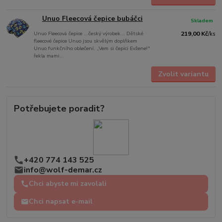
Unuo Fleecová čepice bubáčci
Skladem
Unuo Fleecová čepice ...český výrobek... Dětské
219,00 Kč
/
ks
fleecové čepice Unuo jsou skvělým doplňkem
Unuo funkčního oblečení. „Vem si čepici Evžene!"
řekla mami...
Zvolit variantu
Potřebujete poradit?
+420 774 143 525
info@wolf-demar.cz
Chci abyste mi zavolali
Chci napsat e-mail