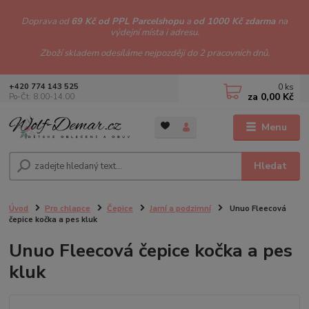
Doprava od
69 Kč od PPL Parcelshopu
a
od 1000 Kč zdarma
na
výdejní místa i adresu.
Zboží skladem odesíláme nejpozději do 2 pracovních dnů.
0
ks
+420 774 143 525
za
0,00 Kč
Po-Čt: 8.00-14.00
Menu
Hledat
Úvod
Pro chlapce
Čepice
Jarní a podzimní
Unuo Fleecová
čepice kočka a pes kluk
Unuo Fleecová čepice kočka a pes
kluk