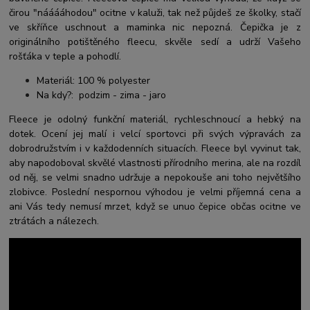
čirou "nááááhodou" ocitne v kaluži, tak než půjdeš ze školky, stačí
ve skříňce uschnout a maminka nic nepozná. Čepička je z
originálního potištěného fleecu, skvěle sedí a udrží Vašeho
rošťáka v teple a pohodlí.
Materiál: 100 % polyester
Na kdy?: podzim - zima - jaro
Fleece je odolný funkční materiál, rychleschnoucí a hebký na
dotek. Ocení jej malí i velcí sportovci při svých výpravách za
dobrodružstvím i v každodenních situacích. Fleece byl vyvinut tak,
aby napodoboval skvělé vlastnosti přírodního merina, ale na rozdíl
od něj, se velmi snadno udržuje a nepokouše ani toho největšího
zlobivce. Poslední nespornou výhodou je velmi příjemná cena a
ani Vás tedy nemusí mrzet, když se unuo čepice občas ocitne ve
ztrátách a nálezech.