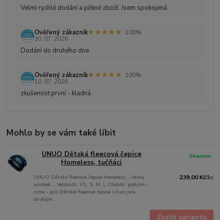
Velmi rychlé dodání a pěkné zboží. Jsem spokojená.
★★★★★
★★★★★
Ověřený zákazník
100%
30. 07. 2026
Dodání do druhého dne.
★★★★★
★★★★★
Ověřený zákazník
100%
10. 07. 2026
zkušenost první - kladná
Mohlo by se vám také líbit
UNUO Dětská fleecová čepice
Skladem
Homeless, tučňáci
UNUO Dětská fleecová čepice Homeless ...český
239,00 Kč
/
ks
výrobek... Velikosti: XS, S, M, L Období: podzim -
zima - jaro Dětské fleecové čepice Unuo jsou
skvělým ...
Zvolit variantu