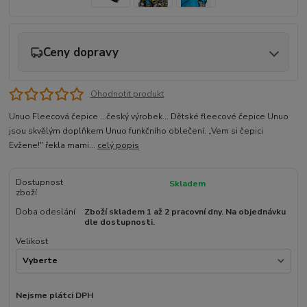
Ceny dopravy
Ohodnotit produkt
Unuo Fleecová čepice ...český výrobek... Dětské fleecové čepice Unuo
jsou skvělým doplňkem Unuo funkčního oblečení. „Vem si čepici
Evžene!" řekla mami...
celý popis
Dostupnost
Skladem
zboží
Doba odeslání
Zboží skladem 1 až 2 pracovní dny. Na objednávku
dle dostupnosti.
Velikost
Nejsme plátci DPH