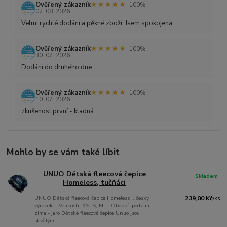
★★★★★
★★★★★
Ověřený zákazník
100%
02. 08. 2026
Velmi rychlé dodání a pěkné zboží. Jsem spokojená.
★★★★★
★★★★★
Ověřený zákazník
100%
30. 07. 2026
Dodání do druhého dne.
★★★★★
★★★★★
Ověřený zákazník
100%
10. 07. 2026
zkušenost první - kladná
Mohlo by se vám také líbit
UNUO Dětská fleecová čepice
Skladem
Homeless, tučňáci
UNUO Dětská fleecová čepice Homeless ...český
239,00 Kč
/
ks
výrobek... Velikosti: XS, S, M, L Období: podzim -
zima - jaro Dětské fleecové čepice Unuo jsou
skvělým ...