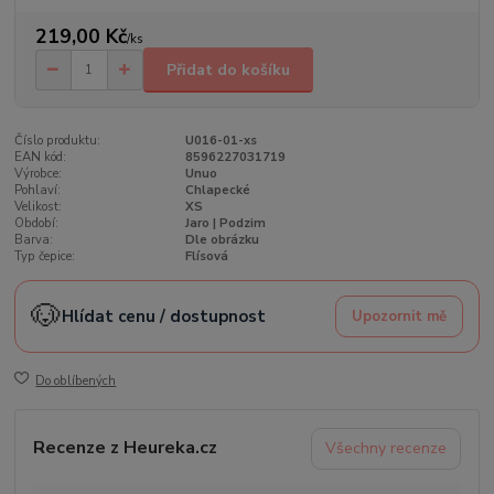
219,00 Kč
/
ks
Přidat do košíku
Číslo produktu:
U016-01-xs
EAN kód:
8596227031719
Výrobce:
Unuo
Pohlaví:
Chlapecké
Velikost:
XS
Období:
Jaro | Podzim
Barva:
Dle obrázku
Typ čepice:
Flísová
🐶
Hlídat cenu / dostupnost
Upozornit mě
Do oblíbených
Recenze z Heureka.cz
Všechny recenze