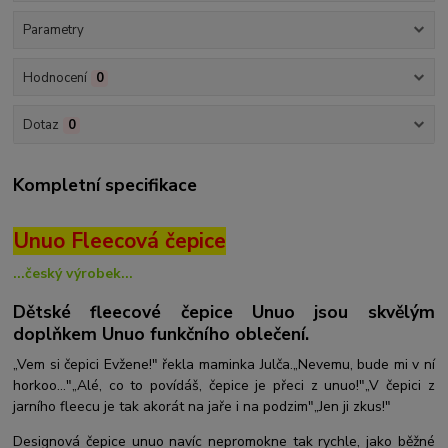
Parametry
Hodnocení
0
Dotaz
0
Kompletní specifikace
Unuo Fleecová čepice
...český výrobek...
Dětské fleecové čepice Unuo jsou skvělým
doplňkem Unuo funkčního oblečení.
„Vem si čepici Evžene!" řekla maminka Julča.„Nevemu, bude mi v ní
horkoo..."„Alé, co to povídáš, čepice je přeci z unuo!"„V čepici z
jarního fleecu je tak akorát na jaře i na podzim"„Jen ji zkus!"
Designová čepice unuo navíc nepromokne tak rychle, jako běžné