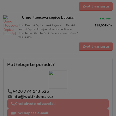
Zvolit variantu
Unuo Fleecová čepice bubáčci
Skladem
Unuo Fleecová čepice ...český výrobek... Dětské
219,00 Kč
/
ks
fleecové čepice Unuo jsou skvělým doplňkem
Unuo funkčního oblečení. „Vem si čepici Evžene!"
řekla mami...
Zvolit variantu
Potřebujete poradit?
+420 774 143 525
info@wolf-demar.cz
Chci abyste mi zavolali
Chci napsat e-mail