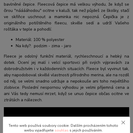
bavlněné čepice. Fleecová čepice má velkou výhodu, že když se
čirou "nááááhodou" ocitne v kaluži, tak než půjdeš ze školky, stačí
ve skříňce uschnout a maminka nic nepozná. Čepička je z
originálního potištěného fleecu, skvěle sedí a udrží Vašeho
rošťáka v teple a pohodlí.
Materiál: 100 % polyester
Na kdy?: podzim - zima - jaro
Fleece je odolný funkční materiál, rychleschnoucí a hebký na
dotek. Ocení jej malí i velcí sportovci při svých výpravách za
dobrodružstvím i v každodenních situacích. Fleece byl vyvinut tak,
aby napodoboval skvělé vlastnosti přírodního merina, ale na rozdíl
od něj, se velmi snadno udržuje a nepokouše ani toho největšího
zlobivce. Poslední nespornou výhodou je velmi příjemná cena a
ani Vás tedy nemusí mrzet, když se unuo čepice občas ocitne ve
ztrátách a nálezech.
Tento web používá soubory cookie. Dalším procházením tohoto
webu vyjadřujete
souhlas
s jejich používáním.