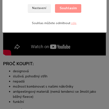
Souhlasím
Nastavení
Souhlas můžete odmítnout
zde
.
PROČ KOUPIT:
designová
slušivá, pohodlný střih
nepadá
možnost kombinovat s našimi nákrčníky
antipeelingový materiál (nemá tendenci se žmolit jako
běžný fleece)
funkční