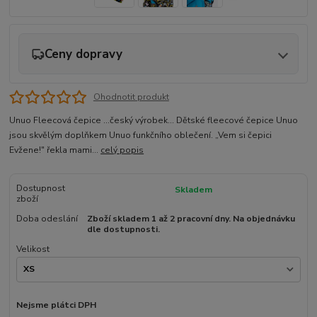
Ceny dopravy
Ohodnotit produkt
Unuo Fleecová čepice ...český výrobek... Dětské fleecové čepice Unuo
jsou skvělým doplňkem Unuo funkčního oblečení. „Vem si čepici
Evžene!" řekla mami...
celý popis
Dostupnost
Skladem
zboží
Doba odeslání
Zboží skladem 1 až 2 pracovní dny. Na objednávku
dle dostupnosti.
Velikost
Nejsme plátci DPH