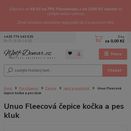
Doprava od
69 Kč od PPL Parcelshopu
a
od 1000 Kč zdarma
na
výdejní místa i adresu.
Zboží skladem odesíláme nejpozději do 2 pracovních dnů.
0
ks
+420 774 143 525
za
0,00 Kč
Po-Čt: 8.00-14.00
Menu
Hledat
Úvod
Pro chlapce
Čepice
Jarní a podzimní
Unuo Fleecová
čepice kočka a pes kluk
Unuo Fleecová čepice kočka a pes
kluk