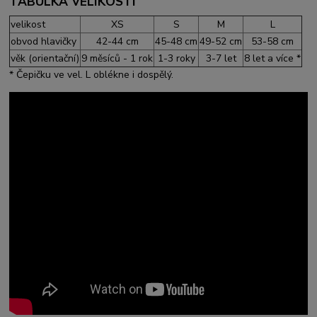
TABULKA VELIKOSTÍ
velikost
XS
S
M
L
obvod hlavičky
42-44 cm
45-48 cm
49-52 cm
53-58 cm
věk (orientační)
9 měsíců - 1 rok
1-3 roky
3-7 let
8 let a více *
* Čepičku ve vel. L oblékne i dospělý.