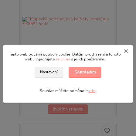
Tento web používá soubory cookie. Dalším procházením tohoto
webu vyjadřujete
souhlas
s jejich používáním.
Chlapecké softshellové kalhoty letní Kugo
Souhlasím
Nastavení
HK8582 šedé
• Tenké letní softshellové kalhoty pro kluky •
Velikosti: 116 | 122 | 128 | 134 | 140 | 146 •
Souhlas můžete odmítnout
zde
.
Voděodolné, větru vzdorné • Reflexní prvky
469,00 Kč
Skladem
/
ks
Zvolit variantu