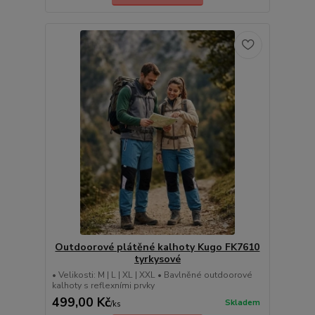
Outdoorové plátěné kalhoty Kugo FK7610
tyrkysové
• Velikosti: M | L | XL | XXL • Bavlněné outdoorové
kalhoty s reflexními prvky
499,00 Kč
Skladem
/
ks