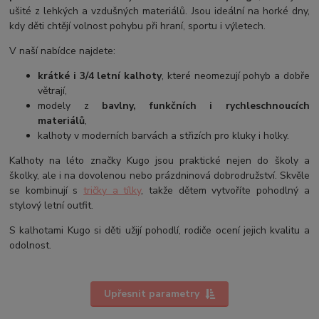
ušité z lehkých a vzdušných materiálů. Jsou ideální na horké dny,
kdy děti chtějí volnost pohybu při hraní, sportu i výletech.
V naší nabídce najdete:
krátké i 3/4 letní kalhoty
, které neomezují pohyb a dobře
větrají,
modely z
bavlny, funkčních i rychleschnoucích
materiálů
,
kalhoty v moderních barvách a střizích pro kluky i holky.
Kalhoty na léto značky Kugo jsou praktické nejen do školy a
školky, ale i na dovolenou nebo prázdninová dobrodružství. Skvěle
se kombinují s
tričky a tílky
, takže dětem vytvoříte pohodlný a
stylový letní outfit.
S kalhotami Kugo si děti užijí pohodlí, rodiče ocení jejich kvalitu a
odolnost.
Upřesnit parametry