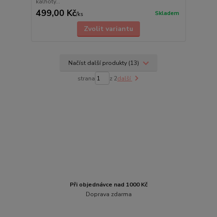
kalhoty...
499,00 Kč
Skladem
/
ks
Zvolit variantu
Načíst další produkty (13)
strana
z 2
další
Při objednávce nad 1000 Kč
Doprava zdarma