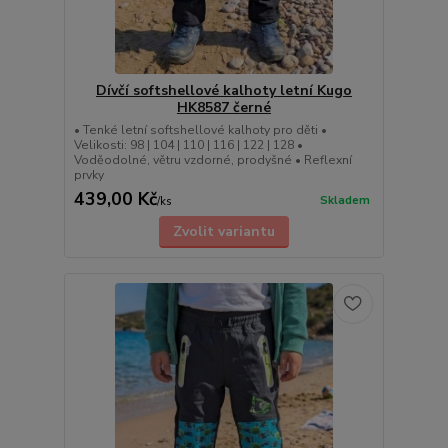
Dívčí softshellové kalhoty letní Kugo
HK8587 černé
• Tenké letní softshellové kalhoty pro děti •
Velikosti: 98 | 104 | 110 | 116 | 122 | 128 •
Voděodolné, větru vzdorné, prodyšné • Reflexní
prvky
439,00 Kč
Skladem
/
ks
Zvolit variantu