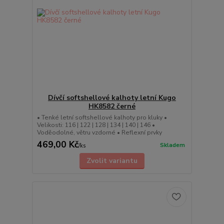
Dívčí softshellové kalhoty letní Kugo
HK8582 černé
• Tenké letní softshellové kalhoty pro kluky •
Velikosti: 116 | 122 | 128 | 134 | 140 | 146 •
Voděodolné, větru vzdorné • Reflexní prvky
469,00 Kč
Skladem
/
ks
Zvolit variantu