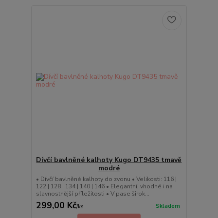
Dívčí bavlněné kalhoty Kugo DT9435 tmavě
modré
• Dívčí bavlněné kalhoty do zvonu • Velikosti: 116 |
122 | 128 | 134 | 140 | 146 • Elegantní, vhodné i na
slavnostnější příležitosti • V pase širok...
299,00 Kč
Skladem
/
ks