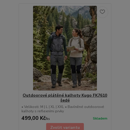
Outdoorové plátěné kalhoty Kugo FK7610
šedé
• Velikosti: M | L | XL | XXL • Bavlněné outdoorové
kalhoty s reflexními prvky
499,00 Kč
Skladem
/
ks
Zvolit variantu