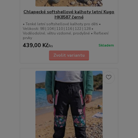
Chlapecké softshellové kalhoty letní Kugo
HK8587 černé
• Tenké letní softshellové kalhoty pro děti •
Velikosti: 98 | 104 | 110 | 116 | 122 | 128 •
Voděodolné, větru vzdorné, prodyšné • Reflexní
prvky
439,00 Kč
Skladem
/
ks
Zvolit variantu