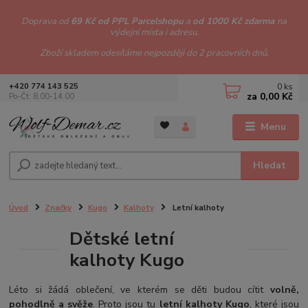
Doprava od
69 Kč od PPL Parcelshopu
a
od 1000 Kč zdarma
na
výdejní místa i adresu.
Zboží skladem odesíláme nejpozději do 2 pracovních dnů.
0
ks
+420 774 143 525
za
0,00 Kč
Po-Čt: 8.00-14.00
Menu
Hledat
Úvod
Značky
Kugo
Kalhoty
Letní kalhoty
Dětské letní
kalhoty Kugo
Léto si žádá oblečení, ve kterém se děti budou cítit
volně,
pohodlně a svěže
. Proto jsou tu
letní kalhoty Kugo
, které jsou