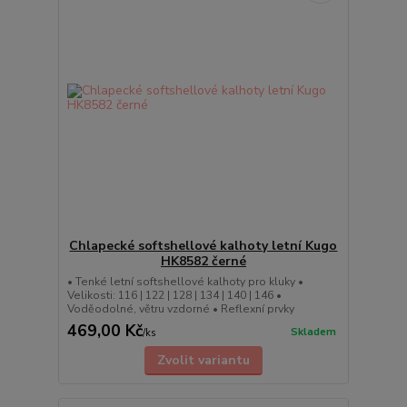
Chlapecké softshellové kalhoty letní Kugo
HK8582 černé
• Tenké letní softshellové kalhoty pro kluky •
Velikosti: 116 | 122 | 128 | 134 | 140 | 146 •
Voděodolné, větru vzdorné • Reflexní prvky
469,00 Kč
Skladem
/
ks
Zvolit variantu