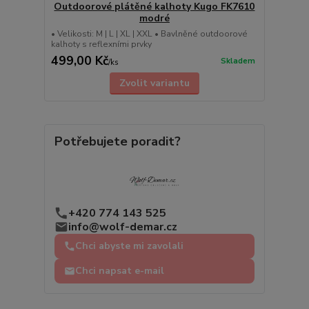
Outdoorové plátěné kalhoty Kugo FK7610
modré
• Velikosti: M | L | XL | XXL • Bavlněné outdoorové
kalhoty s reflexními prvky
499,00 Kč
Skladem
/
ks
Zvolit variantu
Potřebujete poradit?
+420 774 143 525
info@wolf-demar.cz
Chci abyste mi zavolali
Chci napsat e-mail