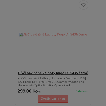
Dívčí bavlněné kalhoty Kugo DT9435 černé
• Dívčí bavlněné kalhoty do zvonu • Velikosti: 116 |
122 | 128 | 134 | 140 | 146 • Elegantní, vhodné i na
slavnostnější příležitosti • V pase širok...
299,00 Kč
Skladem
/
ks
Zvolit variantu