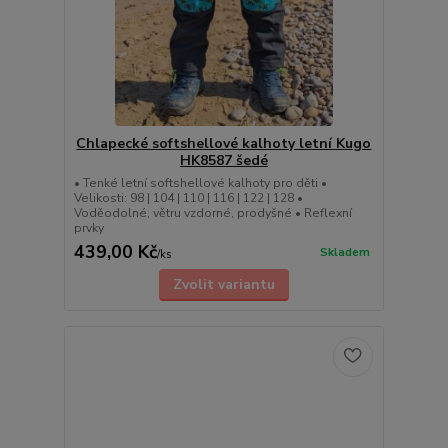
Chlapecké softshellové kalhoty letní Kugo
HK8587 šedé
• Tenké letní softshellové kalhoty pro děti •
Velikosti: 98 | 104 | 110 | 116 | 122 | 128 •
Voděodolné, větru vzdorné, prodyšné • Reflexní
prvky
439,00 Kč
Skladem
/
ks
Zvolit variantu