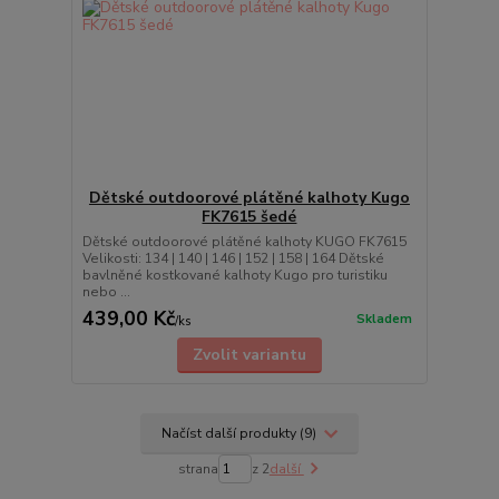
Dětské outdoorové plátěné kalhoty Kugo
FK7615 šedé
Dětské outdoorové plátěné kalhoty KUGO FK7615
Velikosti: 134 | 140 | 146 | 152 | 158 | 164 Dětské
bavlněné kostkované kalhoty Kugo pro turistiku
nebo ...
439,00 Kč
Skladem
/
ks
Zvolit variantu
Načíst další produkty (9)
strana
z 2
další