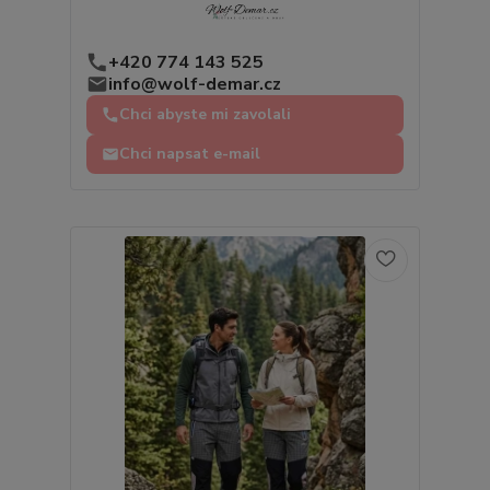
+420 774 143 525
info@wolf-demar.cz
Chci abyste mi zavolali
Chci napsat e-mail