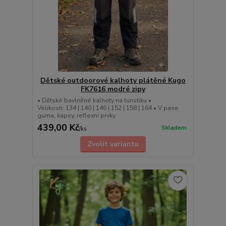
Dětské outdoorové kalhoty plátěné Kugo
FK7616 modré zipy
• Dětské bavlněné kalhoty na turistiku •
Velikosti: 134 | 140 | 146 | 152 | 158 | 164 • V pase
guma, kapsy, reflexní prvky
439,00 Kč
Skladem
/
ks
Zvolit variantu