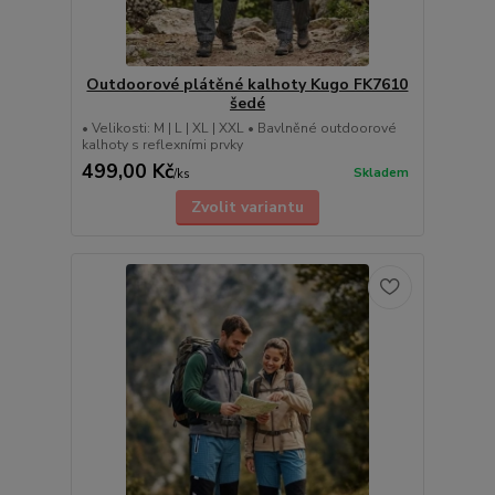
Outdoorové plátěné kalhoty Kugo FK7610
šedé
• Velikosti: M | L | XL | XXL • Bavlněné outdoorové
kalhoty s reflexními prvky
499,00 Kč
Skladem
/
ks
Zvolit variantu