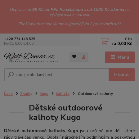
Doprava od
69 Kč od PPL Parcelshopu
a
od 1000 Kč zdarma
na
výdejní místa i adresu.
Zboží skladem odesíláme nejpozději do 2 pracovních dnů.
0
ks
+420 774 143 525
za
0,00 Kč
Po-Čt: 8.00-14.00
Menu
Hledat
Úvod
Značky
Kugo
Kalhoty
Outdoorové kalhoty
Dětské outdoorové
kalhoty Kugo
Dětské outdoorové kalhoty Kugo
jsou určené pro děti, které
rády tráví čas venku. Odolají náročnějším podmínkám a poskytnou