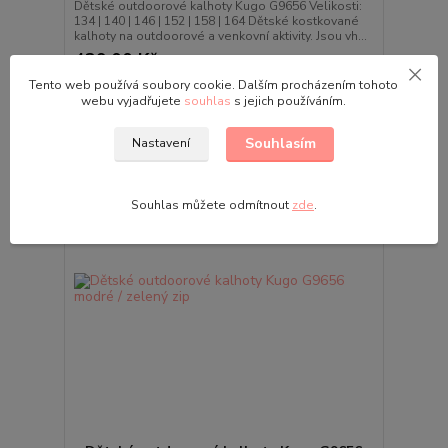
Dětské outdoorové kalhoty Kugo G9656 Velikosti:
134 | 140 | 146 | 152 | 158 | 164 Dětské kostkované
kalhoty na outdoorové a venkovní aktivity. Jsou vh...
439,00 Kč
Skladem
/
ks
Tento web používá soubory cookie. Dalším procházením tohoto
Zvolit variantu
webu vyjadřujete
souhlas
s jejich používáním.
Souhlasím
Nastavení
Souhlas můžete odmítnout
zde
.