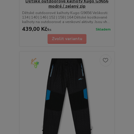
Dětské outdoorové kalhoty Kugo G9656
modré / zelený zip
Dětské outdoorové kalhoty Kugo G9656 Velikosti:
134 | 140 | 146 | 152 | 158 | 164 Dětské kostkované
kalhoty na outdoorové a venkovní aktivity. Jsou vh...
439,00 Kč
Skladem
/
ks
Zvolit variantu