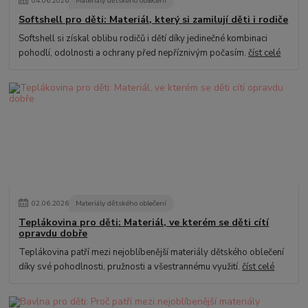
04
.
06
.
2026
Materiály dětského oblečení
Softshell pro děti: Materiál, který si zamilují děti i rodiče
Softshell si získal oblibu rodičů i dětí díky jedinečné kombinaci
pohodlí, odolnosti a ochrany před nepříznivým počasím.
číst celé
02
.
06
.
2026
Materiály dětského oblečení
Teplákovina pro děti: Materiál, ve kterém se děti cítí
opravdu dobře
Teplákovina patří mezi nejoblíbenější materiály dětského oblečení
díky své pohodlnosti, pružnosti a všestrannému využití.
číst celé