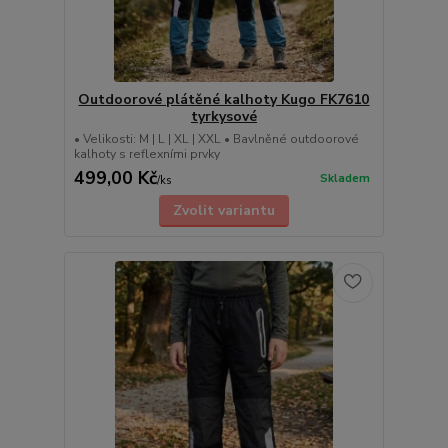
Outdoorové plátěné kalhoty Kugo FK7610
tyrkysové
• Velikosti: M | L | XL | XXL • Bavlněné outdoorové
kalhoty s reflexními prvky
499,00 Kč
Skladem
/
ks
Zvolit variantu