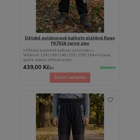
Dětské outdoorové kalhoty plátěné Kugo
FK7616 černé zipy
• Dětské bavlněné kalhoty na turistiku •
Velikosti: 134 | 140 | 146 | 152 | 158 | 164 • V pase
guma, kapsy, reflexní prvky
439,00 Kč
Skladem
/
ks
Zvolit variantu