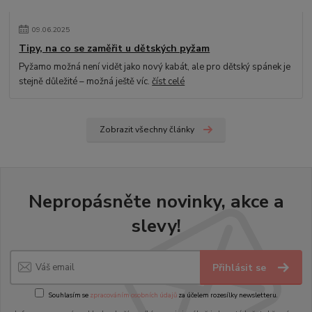
09
.
06
.
2025
Tipy, na co se zaměřit u dětských pyžam
Pyžamo možná není vidět jako nový kabát, ale pro dětský spánek je
stejně důležité – možná ještě víc.
číst celé
Zobrazit všechny články
Nepropásněte novinky, akce a
slevy!
Přihlásit se
Souhlasím se
zpracováním osobních údajů
za účelem rozesílky newsletteru.