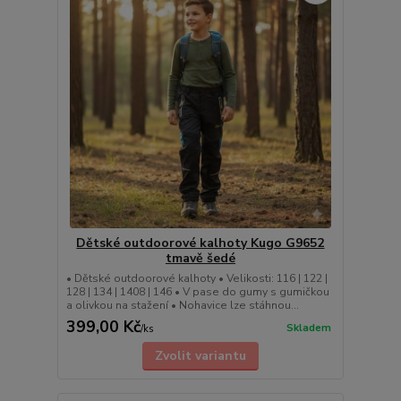
Dětské outdoorové kalhoty Kugo G9652
tmavě šedé
• Dětské outdoorové kalhoty • Velikosti: 116 | 122 |
128 | 134 | 1408 | 146 • V pase do gumy s gumičkou
a olivkou na stažení • Nohavice lze stáhnou...
399,00 Kč
Skladem
/
ks
Zvolit variantu