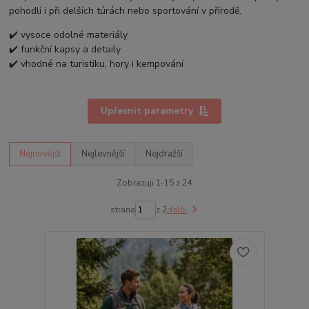
pohodlí i při delších túrách nebo sportování v přírodě.
✔️ vysoce odolné materiály
✔️ funkční kapsy a detaily
✔️ vhodné na turistiku, hory i kempování
Upřesnit parametry
Nejnovější
Nejlevnější
Nejdražší
Zobrazuji 1-15 z 24
strana
z 2
další