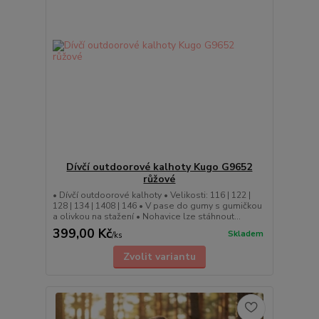
Dívčí outdoorové kalhoty Kugo G9652
růžové
• Dívčí outdoorové kalhoty • Velikosti: 116 | 122 |
128 | 134 | 1408 | 146 • V pase do gumy s gumičkou
a olivkou na stažení • Nohavice lze stáhnout...
399,00 Kč
Skladem
/
ks
Zvolit variantu