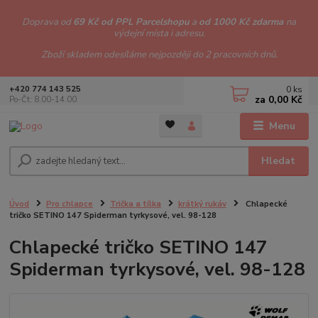
Doprava od
69 Kč od PPL Parcelshopu
a
od 1000 Kč zdarma
na
výdejní místa i adresu.
Zboží skladem odesíláme nejpozději do 2 pracovních dnů.
0
ks
+420 774 143 525
za
0,00 Kč
Po-Čt: 8.00-14.00
Menu
Hledat
Úvod
Pro chlapce
Trička a tílka
krátký rukáv
Chlapecké
tričko SETINO 147 Spiderman tyrkysové, vel. 98-128
Chlapecké tričko SETINO 147
Spiderman tyrkysové, vel. 98-128