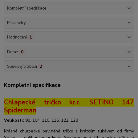
Kompletní specifikace
Parametry
Hodnocení
1
Dotaz
0
Související zboží
2
Kompletní specifikace
Chlapecké tričko kr.r. SETINO 147
Spiderman
Velikosti:
98, 104, 110, 116, 122, 128
Krásné chlapecké bavlněné tričko s krátkým rukávem od firmy
Setino s oblíbeným hrdinou Spidermanem. Chlapecké tričko je