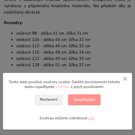
vyrobeno z příjemného kvalitního materiálu. Na předním dílu je
nažehlený obrázek.
Rozměry:
velikost 98 - délka 41 cm, šířka 31 cm
velikost 104 - délka 44 cm, šířka 32 cm
velikost 110 - délka 46 cm, šířka 33 cm
velikost 116 - délka 48 cm, šířka 34 cm
velikost 122 - délka 49 cm, šířka 35 cm
velikost 128 - délka 51 cm, šířka 37 cm
Složení materiálu:
100% bavlna
Tento web používá soubory cookie. Dalším procházením tohoto
Údržba a praní:
Prát v pračce při maximální teplotě vody 30°C,
webu vyjadřujete
souhlas
s jejich používáním.
snížené mechanické činnosti a omezené ždímání, žehlit při teplotě
110°C, nebělit, nesušit v sušičce.
Souhlasím
Nastavení
Odstíny barev u fotografií nemusí zcela odpovídat skutečnosti.
Záleží na nastavení Vašeho monitoru a na kvalitě použité fotografie.
Souhlas můžete odmítnout
zde
.