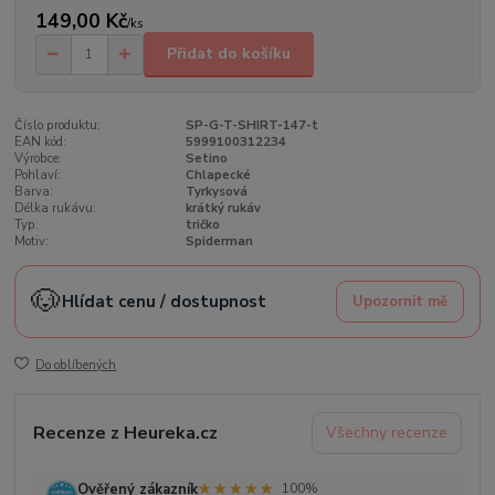
149,00 Kč
/
ks
Přidat do košíku
Číslo produktu:
SP-G-T-SHIRT-147-t
EAN kód:
5999100312234
Výrobce:
Setino
Pohlaví:
Chlapecké
Barva:
Tyrkysová
Délka rukávu:
krátký rukáv
Typ:
tričko
Motiv:
Spiderman
🐶
Hlídat cenu / dostupnost
Upozornit mě
Do oblíbených
Recenze z Heureka.cz
Všechny recenze
★★★★★
★★★★★
Ověřený zákazník
100%