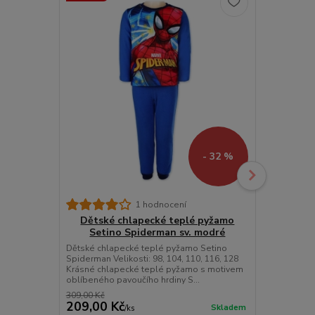
- 32 %
1 hodnocení
Dětské chlapecké teplé pyžamo
Dětské 
Setino Spiderman sv. modré
Setin
Dětské chlapecké teplé pyžamo Setino
Dětské chla
Spiderman Velikosti: 98, 104, 110, 116, 128
Spiderman Vel
Krásné chlapecké teplé pyžamo s motivem
Krásné chla
oblíbeného pavoučího hrdiny S...
oblíbeného p
309,00 Kč
309,00 Kč
209,00 Kč
209,00 K
Skladem
/
ks