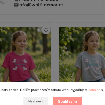
info@wolf-demar.cz
ubory cookie. Dalším procházením tohoto webu vyjadřujete
souhlas
s j
é dívčí crop top tričko Kugo
Stylové dívčí crop top t
Souhlasím
Nastavení
MC9880 růžové
MC9880 šedé