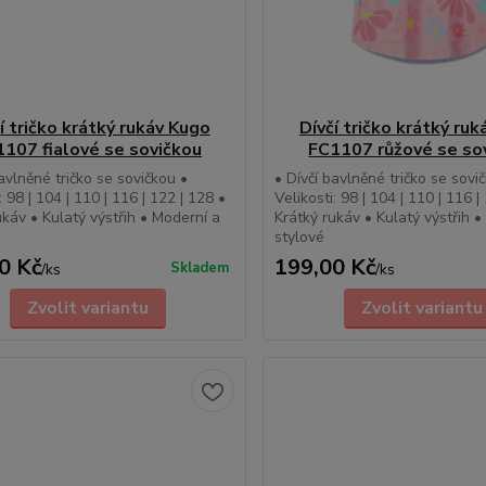
í tričko krátký rukáv Kugo
Dívčí tričko krátký ru
107 fialové se sovičkou
FC1107 růžové se so
bavlněné tričko se sovičkou •
• Dívčí bavlněné tričko se sovi
: 98 | 104 | 110 | 116 | 122 | 128 •
Velikosti: 98 | 104 | 110 | 116 |
ukáv • Kulatý výstřih • Moderní a
Krátký rukáv • Kulatý výstřih 
stylové
0 Kč
199,00 Kč
Skladem
/
ks
/
ks
Zvolit variantu
Zvolit variantu