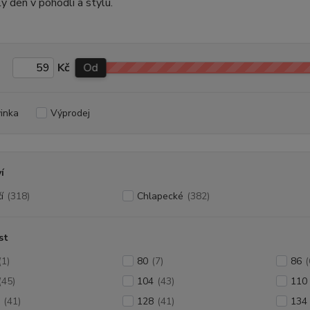
ý den v pohodlí a stylu.
Kč
Od
inka
Výprodej
í
í
(318)
Chlapecké
(382)
st
(1)
80
(7)
86
(
(45)
104
(43)
110
(41)
128
(41)
134