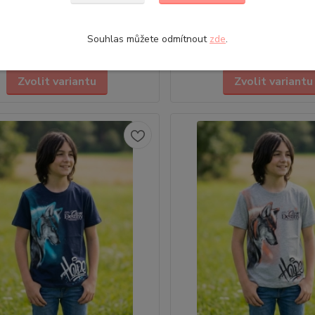
ti: 116 | 122 | 128 | 134 | 140 | 146
• Velikosti: 116 | 122 | 128 | 13
moderní krátké tričko s krátkým
• Dívčí moderní krátké tričko s
rukávem
Souhlas můžete odmítnout
zde
.
0 Kč
149,00 Kč
Skladem
/
ks
/
ks
Zvolit variantu
Zvolit variantu