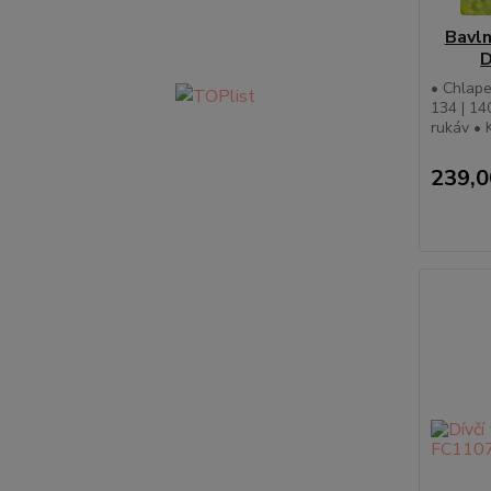
Bavln
D
• Chlape
134 | 14
rukáv • 
239,0