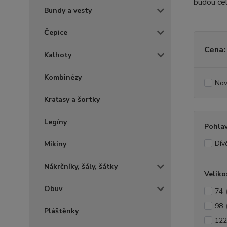
budou cel
Bundy a vesty
Čepice
Cena:
Kalhoty
Kombinézy
Nov
Kraťasy a šortky
Legíny
Pohlav
Dívč
Mikiny
Nákrčníky, šály, šátky
Veliko
Obuv
74
98
Pláštěnky
122