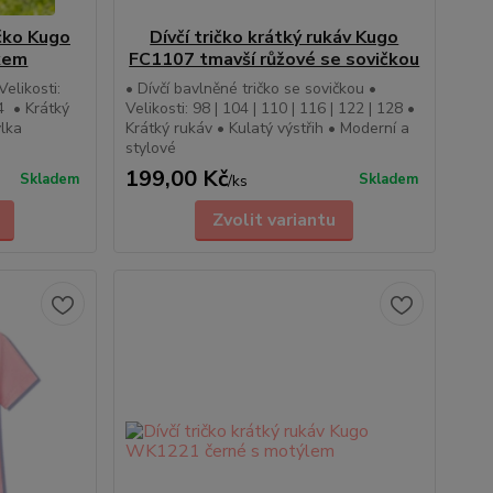
čko Kugo
Dívčí tričko krátký rukáv Kugo
kem
FC1107 tmavší růžové se sovičkou
elikosti:
• Dívčí bavlněné tričko se sovičkou •
64 • Krátký
Velikosti: 98 | 104 | 110 | 116 | 122 | 128 •
vlka
Krátký rukáv • Kulatý výstřih • Moderní a
stylové
199,00 Kč
Skladem
Skladem
/
ks
Zvolit variantu