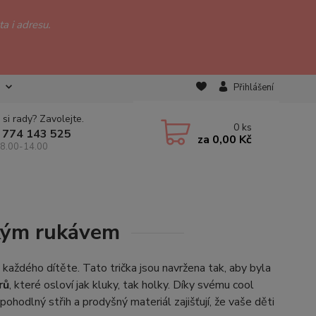
a i adresu.
Přihlášení
 si rady? Zavolejte.
0
ks
 774 143 525
za
0,00 Kč
 8.00-14.00
tkým rukávem
každého dítěte. Tato trička jsou navržena tak, aby byla
rů
, které osloví jak kluky, tak holky. Díky svému cool
 pohodlný střih a prodyšný materiál zajišťují, že vaše děti