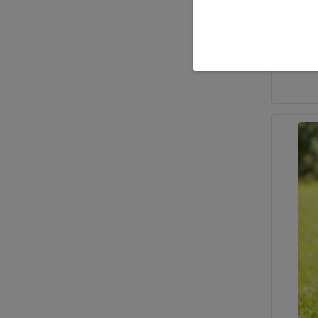
• Velikos
• Dívčí 
rukávem
149,0