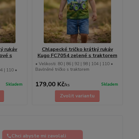
ký rukáv
Chlapecké tričko krátký rukáv
ové s
Kugo FC7054 zelené s traktorem
• Velikosti: 80 | 86 | 92 | 98 | 104 | 110 •
Bavlněné tričko s traktorem
04 | 110 •
179,00 Kč
Skladem
Skladem
/
ks
Zvolit variantu
Chci abyste mi zavolali