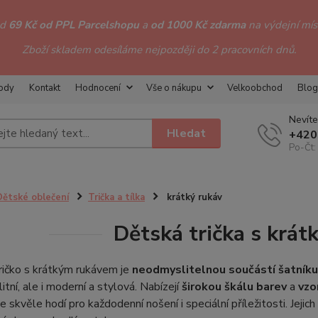
od
69 Kč od PPL Parcelshopu
a
od 1000 Kč zdarma
na výdejní míst
Zboží skladem odesíláme nejpozději do 2 pracovních dnů.
hody
Kontakt
Hodnocení
Vše o nákupu
Velkoobchod
Blog
Nevíte
Hledat
+420
Po-Čt:
Dětské oblečení
Trička a tílka
krátký rukáv
Dětská trička s krá
ričko s krátkým rukávem je
neodmyslitelnou součástí šatníku
itní, ale i moderní a stylová. Nabízejí
širokou škálu barev
a
vzo
e skvěle hodí pro každodenní nošení i speciální příležitosti. Jejich