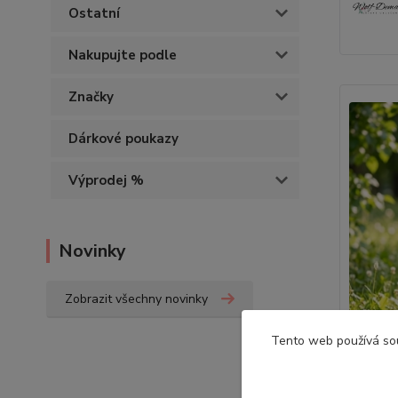
Ostatní
Nakupujte podle
Značky
Dárkové poukazy
Výprodej %
Novinky
Zobrazit všechny novinky
Tento web používá so
Stylov