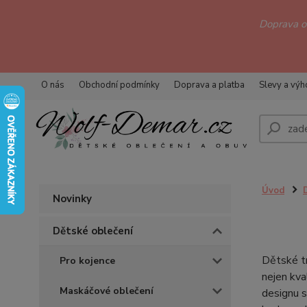
Doprava 
O nás
Obchodní podmínky
Doprava a platba
Slevy a vý
Úvod
Novinky
Dětské oblečení
Dětské t
Pro kojence
nejen kval
Maskáčové oblečení
designu s