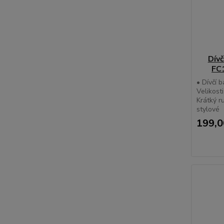
Dívč
FC1
• Dívčí 
Velikosti
Krátký r
stylové
199,0