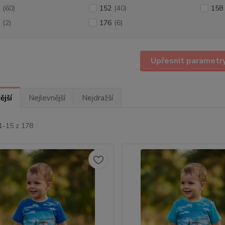
(60)
152
(40)
158
(2)
176
(6)
Upřesnit parametr
ější
Nejlevnější
Nejdražší
1-15 z 178