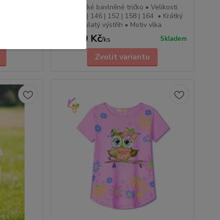
4 | 140 | 146
• Chlapecké bavlněné tričko • Velikosti:
 krátkým
134 | 140 | 146 | 152 | 158 | 164 • Krátký
rukáv • Kulatý výstřih • Motiv vlka
239,00 Kč
Skladem
Skladem
/
ks
Zvolit variantu