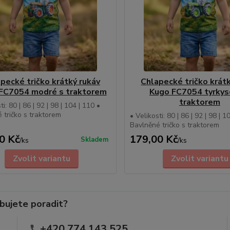
pecké tričko krátký rukáv
Chlapecké tričko krát
FC7054 modré s traktorem
Kugo FC7054 tyrkys
traktorem
ti: 80 | 86 | 92 | 98 | 104 | 110 •
 tričko s traktorem
• Velikosti: 80 | 86 | 92 | 98 | 1
Bavlněné tričko s traktorem
0 Kč
179,00 Kč
Skladem
/
ks
/
ks
Zvolit variantu
Zvolit variantu
bujete poradit?
+420 774 143 525