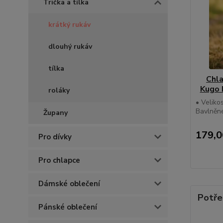
Trička a tílka
krátký rukáv
dlouhý rukáv
tílka
Chla
Kugo 
roláky
• Velikos
Bavlněné
Župany
179,0
Pro dívky
Pro chlapce
Dámské oblečení
Potře
Pánské oblečení