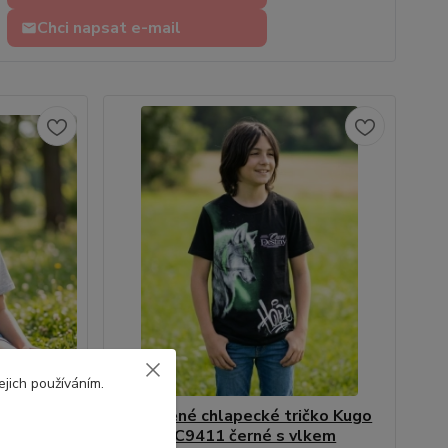
Chci napsat e-mail
ejich používáním.
ričko Kugo
Bavlněné chlapecké tričko Kugo
DC9411 černé s vlkem