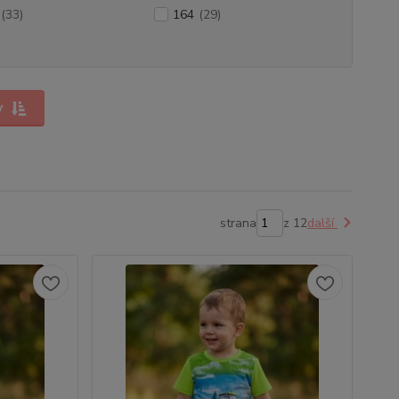
(33)
164
(29)
y
strana
z 12
další