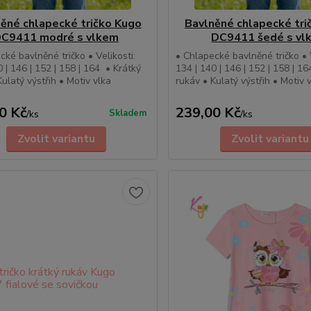
ěné chlapecké tričko Kugo
Bavlněné chlapecké tri
C9411 modré s vlkem
DC9411 šedé s vl
cké bavlněné tričko • Velikosti:
• Chlapecké bavlněné tričko • V
0 | 146 | 152 | 158 | 164 • Krátký
134 | 140 | 146 | 152 | 158 | 1
Kulatý výstřih • Motiv vlka
rukáv • Kulatý výstřih • Motiv 
0 Kč
239,00 Kč
Skladem
/
ks
/
ks
Zvolit variantu
Zvolit variantu