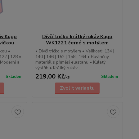
káv Kugo
Dívčí tričko krátký rukáv Kugo
vičkou
WK1221 černé s motýlem
čkou •
• Dívčí tričko s motýlem • Velikosti: 134 |
 122 | 128 •
140 | 146 | 152 | 158 | 164 • Bavlněný
• Moderní a
materiál s příměsí elastanu • Kulatý
výstřih • Krátký rukáv
219,00 Kč
Skladem
Skladem
/
ks
Zvolit variantu