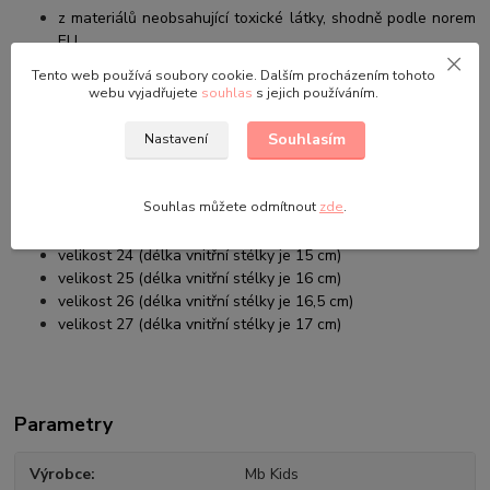
z materiálů neobsahující toxické látky, shodně podle norem
EU
z přírodních - prodyšných látek, které odvádí vlhkost a
Tento web používá soubory cookie. Dalším procházením tohoto
teplotu
webu vyjadřujete
souhlas
s jejich používáním.
Velikosti:
Souhlasím
Nastavení
velikost 20 (délka vnitřní stélky je 12,5 cm)
velikost 21 (délka vnitřní stélky je 13 cm)
Souhlas můžete odmítnout
zde
.
velikost 22 (délka vnitřní stélky je 14 cm)
velikost 23 (délka vnitřní stélky je 14,5 cm)
velikost 24 (délka vnitřní stélky je 15 cm)
velikost 25 (délka vnitřní stélky je 16 cm)
velikost 26 (délka vnitřní stélky je 16,5 cm)
velikost 27 (délka vnitřní stélky je 17 cm)
Parametry
Výrobce
Mb Kids