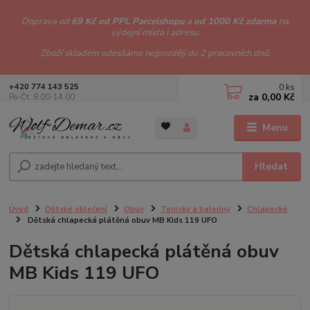
Doprava od
69 Kč od PPL Parcelshopu
a
od 1000 Kč zdarma
na
výdejní místa i adresu.
Zboží skladem odesíláme nejpozději do 2 pracovních dnů.
0
ks
+420 774 143 525
za
0,00 Kč
Po-Čt: 8.00-14.00
Menu
Hledat
Úvod
Dětské oblečení
Obuv
Tenisky a baleríny
Chlapecké
Dětská chlapecká plátěná obuv MB Kids 119 UFO
Dětská chlapecká plátěná obuv
MB Kids 119 UFO