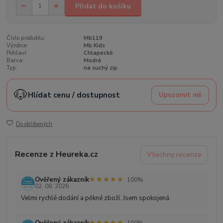
Přidat do košíku
Číslo produktu:
Mb119
Výrobce:
Mb Kids
Pohlaví:
Chlapecké
Barva:
Modrá
Typ:
na suchý zip
🐶
Hlídat cenu / dostupnost
Upozornit mě
Do oblíbených
Recenze z Heureka.cz
Všechny recenze
★★★★★
★★★★★
Ověřený zákazník
100%
02. 08. 2026
Velmi rychlé dodání a pěkné zboží. Jsem spokojená.
★★★★★
★★★★★
100%