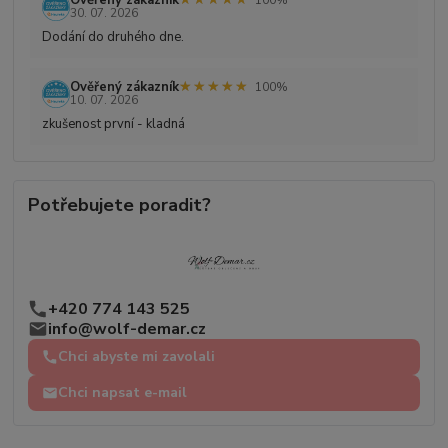
Ověřený zákazník
30. 07. 2026
Dodání do druhého dne.
★★★★★
★★★★★
Ověřený zákazník
100%
10. 07. 2026
zkušenost první - kladná
Potřebujete poradit?
+420 774 143 525
info@wolf-demar.cz
Chci abyste mi zavolali
Chci napsat e-mail