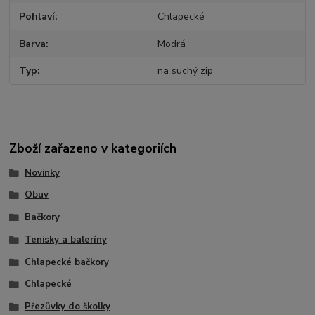
Pohlaví
Chlapecké
Barva
Modrá
Typ
na suchý zip
Zboží zařazeno v kategoriích
Novinky
Obuv
Bačkory
Tenisky a baleríny
Chlapecké bačkory
Chlapecké
Přezůvky do školky