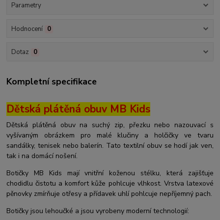
Parametry
Hodnocení
0
Dotaz
0
Kompletní specifikace
Dětská plátěná obuv MB Kids
Dětská plátěná obuv na suchý zip, přezku nebo nazouvací s
vyšívaným obrázkem pro malé klučiny a holčičky ve tvaru
sandálky, tenisek nebo balerín. Tato textilní obuv se hodí jak ven,
tak i na domácí nošení.
Botičky MB Kids mají vnitřní koženou stélku, která zajišťuje
chodidlu čistotu a komfort kůže pohlcuje vlhkost. Vrstva latexové
pěnovky zmírňuje otřesy a přídavek uhlí pohlcuje nepříjemný pach.
Botičky jsou lehoučké a jsou vyrobeny moderní technologií: