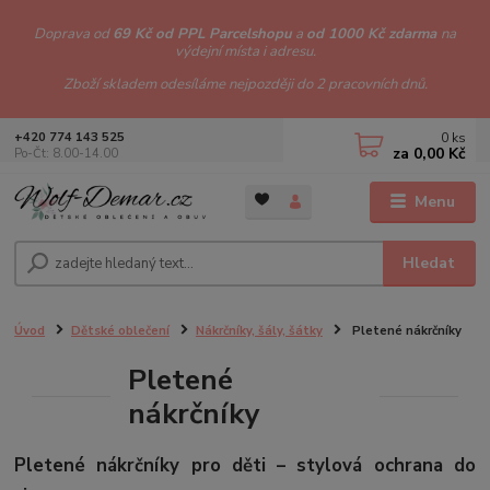
Doprava od
69 Kč od PPL Parcelshopu
a
od 1000 Kč zdarma
na
výdejní místa i adresu.
Zboží skladem odesíláme nejpozději do 2 pracovních dnů.
0
ks
+420 774 143 525
za
0,00 Kč
Po-Čt: 8.00-14.00
Menu
Hledat
Úvod
Dětské oblečení
Nákrčníky, šály, šátky
Pletené nákrčníky
Pletené
nákrčníky
Pletené nákrčníky pro děti – stylová ochrana do