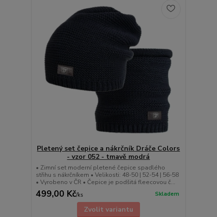
Pletený set čepice a nákrčník Dráče Colors
- vzor 052 - tmavě modrá
• Zimní set moderní pletené čepice spadlého
střihu s nákrčníkem • Velikosti: 48-50 | 52-54 | 56-58
• Vyrobeno v ČR • Čepice je podšitá fleecovou č...
499,00 Kč
Skladem
/
ks
Zvolit variantu