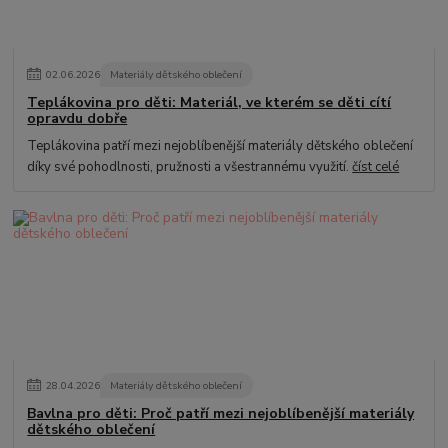
02
.
06
.
2026
Materiály dětského oblečení
Teplákovina pro děti: Materiál, ve kterém se děti cítí
opravdu dobře
Teplákovina patří mezi nejoblíbenější materiály dětského oblečení
díky své pohodlnosti, pružnosti a všestrannému využití.
číst celé
28
.
04
.
2026
Materiály dětského oblečení
Bavlna pro děti: Proč patří mezi nejoblíbenější materiály
dětského oblečení