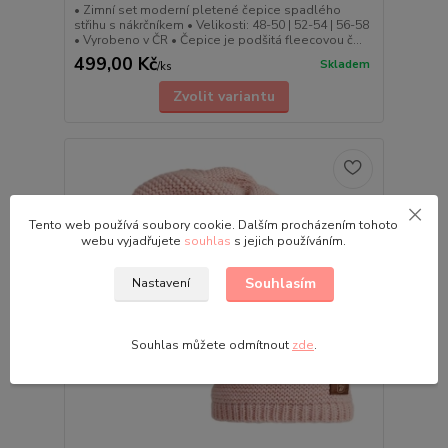
• Zimní set moderní pletené čepice spadlého
střihu s nákrčníkem • Velikosti: 48-50 | 52-54 | 56-58
• Vyrobeno v ČR • Čepice je podšitá fleecovou č...
499,00 Kč
Skladem
/
ks
Zvolit variantu
Tento web používá soubory cookie. Dalším procházením tohoto
webu vyjadřujete
souhlas
s jejich používáním.
Souhlasím
Nastavení
Souhlas můžete odmítnout
zde
.