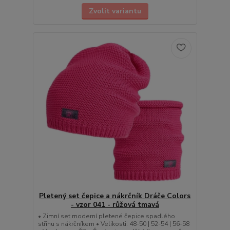
Zvolit variantu
Pletený set čepice a nákrčník Dráče Colors
- vzor 041 - růžová tmavá
• Zimní set moderní pletené čepice spadlého
střihu s nákrčníkem • Velikosti: 48-50 | 52-54 | 56-58