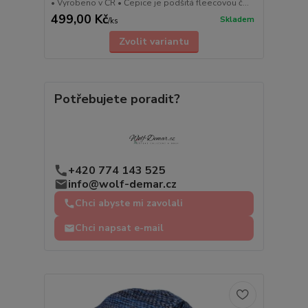
• Vyrobeno v ČR • Čepice je podšitá fleecovou č...
499,00 Kč
Skladem
/
ks
Zvolit variantu
Potřebujete poradit?
+420 774 143 525
info@wolf-demar.cz
Chci abyste mi zavolali
Chci napsat e-mail