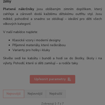
zimy
Pletené nákrčníky
jsou oblíbeným zimním doplňkem, který
zahřeje a zároveň dodá každému dětskému outfitu styl. Jsou
měkké, pohodlné a snadno se oblékají – ideální pro děti všech
věkových kategorií.
V naší nabídce najdete:
Klasické vzory i moderní designy
Příjemné materiály, které neškrábou
Varianty pro holky i kluky
Skvěle sedí ke kabátu i bundě a hodí se do školky, školy i na
výlety. Pohodlí, které si děti zamilují – a rodiče taky.
Upřesnit parametry
Nejnovější
Nejlevnější
Nejdražší
Zobrazuji 1-7 z 7