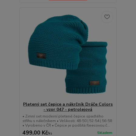
Pletený set čepice a nákrčník Dráče Colors
- vzor 047 - petrolejová
• Zimní set moderní pletené čepice spadlého
střihu s nákrčníkem • Velikosti: 48-50 | 52-54 | 56-58
• Vyrobeno v ČR • Čepice je podšitá fleecovou č...
499,00 Kč
Skladem
/
ks