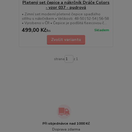
Pletený set čepice a nákrčník Dráče Colors
- vzor 037 - pudrová
• Zimní set moderní pletené čepice spadlého
střihu s nákrčníkem • Velikosti: 48-50 | 52-54 | 56-58
• Vyrobeno v ČR • Čepice je podšitá fleecovou č...
499,00 Kč
Skladem
/
ks
Zvolit variantu
strana
z 1
Při objednávce nad 1000 Kč
Doprava zdarma