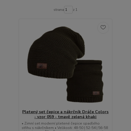
strana
z 1
Pletený set čepice a nákrčník Dráče Colors
- vzor 059 - tmavě zelená khaki
• Zimní set moderní pletené čepice spadlého
střihu s nákrčníkem • Velikosti: 48-50 | 52-54 | 56-58