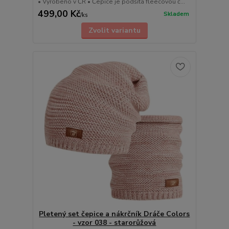
• Vyrobeno v ČR • Čepice je podšitá fleecovou č...
499,00 Kč
Skladem
/
ks
Zvolit variantu
Pletený set čepice a nákrčník Dráče Colors
- vzor 038 - starorůžová