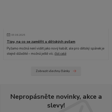
09
.
06
.
2025
Tipy, na co se zaměřit u dětských pyžam
Pyžamo možná není vidět jako nový kabát, ale pro dětský spánek je
stejně důležité – možná ještě víc.
číst celé
Zobrazit všechny články
Nepropásněte novinky, akce a
slevy!