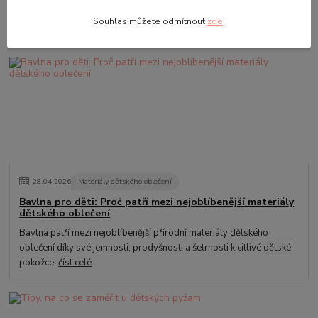
Teplákovina patří mezi nejoblíbenější materiály dětského oblečení
Souhlas můžete odmítnout
zde
.
díky své pohodlnosti, pružnosti a všestrannému využití.
číst celé
28
.
04
.
2026
Materiály dětského oblečení
Bavlna pro děti: Proč patří mezi nejoblíbenější materiály
dětského oblečení
Bavlna patří mezi nejoblíbenější přírodní materiály dětského
oblečení díky své jemnosti, prodyšnosti a šetrnosti k citlivé dětské
pokožce.
číst celé