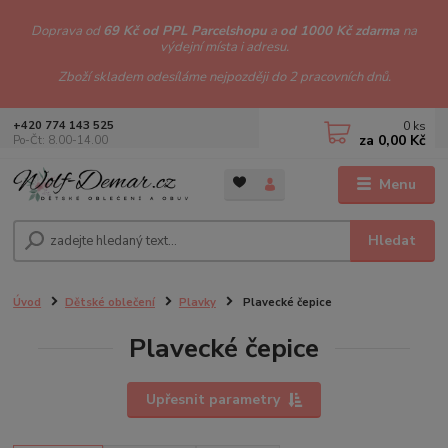
Doprava od
69 Kč od PPL Parcelshopu
a
od 1000 Kč zdarma
na
výdejní místa i adresu.
Zboží skladem odesíláme nejpozději do 2 pracovních dnů.
0
ks
+420 774 143 525
za
0,00 Kč
Po-Čt: 8.00-14.00
Menu
Hledat
Úvod
Dětské oblečení
Plavky
Plavecké čepice
Plavecké čepice
Upřesnit parametry