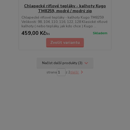
Chlapecké riflové tepláky - kalhoty Kugo
TM8259, modré / modrý zip
Chlapecké riflové tepláky - kalhoty Kugo TM8259
Velikosti: 98, 104, 110, 116, 122, 128 Klasické riflové
kalhoty ( nebo tepláky, jak kdo chce ) Kugo ...
459,00 Kč
Skladem
/
ks
Zvolit variantu
Načíst další produkty (3)
strana
z 2
další