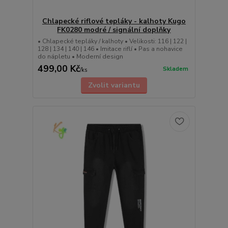
Chlapecké riflové tepláky - kalhoty Kugo
FK0280 modré / signální doplňky
• Chlapecké tepláky / kalhoty • Velikosti: 116 | 122 |
128 | 134 | 140 | 146 • Imitace riflí • Pas a nohavice
do nápletu • Moderní design
499,00 Kč
Skladem
/
ks
Zvolit variantu