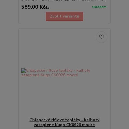
Klasické riflové kalhoty v zateplené variantě (neb...
589,00 Kč
Skladem
/
ks
Zvolit variantu
Chlapecké riflové tepláky - kalhoty
zateplené Kugo CK0926 modré