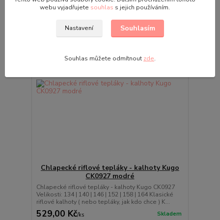
webu vyjadřujete
souhlas
s jejich používáním.
Souhlasím
Nastavení
Souhlas můžete odmítnout
zde
.
Chlapecké riflové tepláky - kalhoty Kugo
CK0927 modré
Chlapecké riflové tepláky - kalhoty Kugo CK0927
Velikosti: 134 | 140 | 146 | 152 | 158 | 164 Klasické
riflové kalhoty ( nebo tepláky, jak kdo chce ) K...
529,00 Kč
Skladem
/
ks