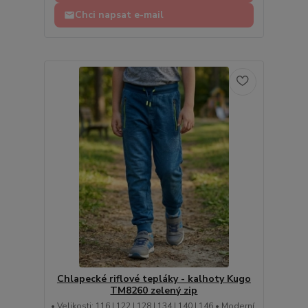
Chci napsat e-mail
Chlapecké riflové tepláky - kalhoty Kugo
TM8260 zelený zip
• Velikosti: 116 | 122 | 128 | 134 | 140 | 146 • Moderní