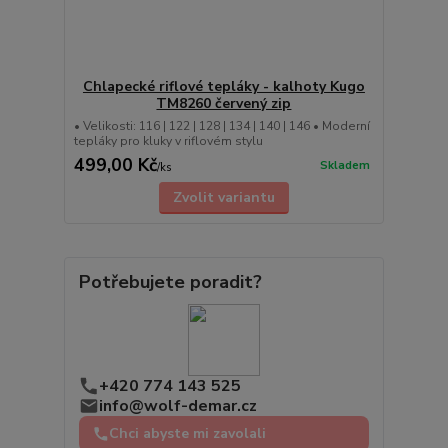
Chlapecké riflové tepláky - kalhoty Kugo
TM8260 červený zip
• Velikosti: 116 | 122 | 128 | 134 | 140 | 146 • Moderní
tepláky pro kluky v riflovém stylu
499,00 Kč
Skladem
/
ks
Zvolit variantu
Potřebujete poradit?
+420 774 143 525
info@wolf-demar.cz
Chci abyste mi zavolali