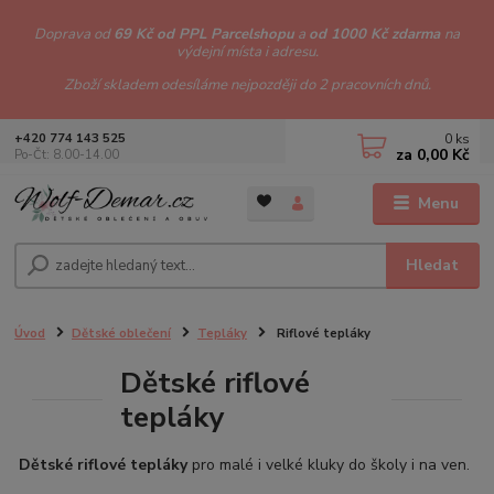
Doprava od
69 Kč od PPL Parcelshopu
a
od 1000 Kč zdarma
na
výdejní místa i adresu.
Zboží skladem odesíláme nejpozději do 2 pracovních dnů.
0
ks
+420 774 143 525
za
0,00 Kč
Po-Čt: 8.00-14.00
Menu
Hledat
Úvod
Dětské oblečení
Tepláky
Riflové tepláky
Dětské riflové
tepláky
Dětské riflové tepláky
pro malé i velké kluky do školy i na ven.