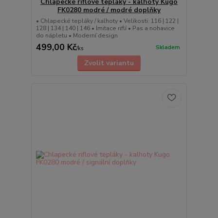
Chlapecké riflové tepláky - kalhoty Kugo
FK0280 modré / modré doplňky
• Chlapecké tepláky / kalhoty • Velikosti: 116 | 122 |
128 | 134 | 140 | 146 • Imitace riflí • Pas a nohavice
do nápletu • Moderní design
499,00 Kč
Skladem
/
ks
Zvolit variantu