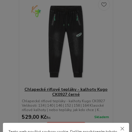
Chlapecké riflové tepláky - kalhoty Kugo
CK0927 černé
Chlapecké riflové tepláky - kalhoty Kugo CK0927
Velikosti: 134 | 140 | 146 | 152 | 158 | 164 Klasické
riflové kalhoty ( nebo tepláky, jak kdo chce ) K...
529,00 Kč
Skladem
/
ks
Zvolit variantu
Tento web používá soubory cookie. Dalším procházením tohoto