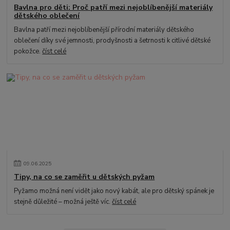
Bavlna pro děti: Proč patří mezi nejoblíbenější materiály
dětského oblečení
Bavlna patří mezi nejoblíbenější přírodní materiály dětského
oblečení díky své jemnosti, prodyšnosti a šetrnosti k citlivé dětské
pokožce.
číst celé
09
.
06
.
2025
Tipy, na co se zaměřit u dětských pyžam
Pyžamo možná není vidět jako nový kabát, ale pro dětský spánek je
stejně důležité – možná ještě víc.
číst celé