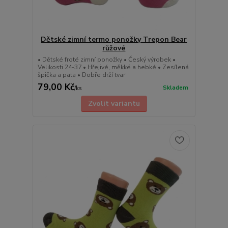
Dětské zimní termo ponožky Trepon Bear
růžové
• Dětské froté zimní ponožky • Český výrobek •
Velikosti 24-37 • Hřejivé, měkké a hebké • Zesílená
špička a pata • Dobře drží tvar
79,00 Kč
Skladem
/
ks
Zvolit variantu