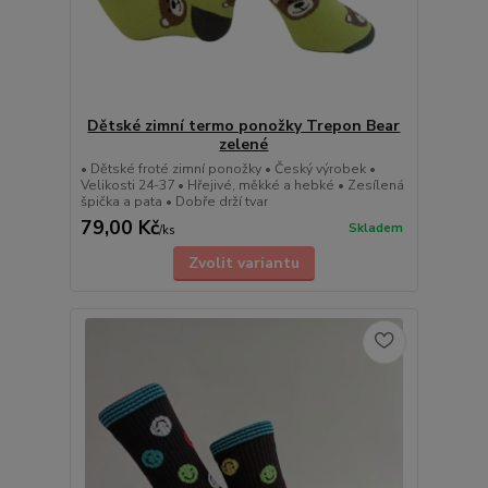
Dětské zimní termo ponožky Trepon Bear
zelené
• Dětské froté zimní ponožky • Český výrobek •
Velikosti 24-37 • Hřejivé, měkké a hebké • Zesílená
špička a pata • Dobře drží tvar
79,00 Kč
Skladem
/
ks
Zvolit variantu