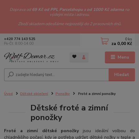
Doprava od
69 Kč od PPL Parcelshopu
a
od 1000 Kč zdarma
na
výdejní místa i adresu.
Zboží skladem odesíláme nejpozději do 2 pracovních dnů.
0
ks
+420 774 143 525
za
0,00 Kč
Po-Čt: 8.00-14.00
Menu
Hledat
Úvod
Dětské oblečení
Ponožky
Froté a zimní ponožky
Dětské froté a zimní
ponožky
Froté a zimní dětské ponožky
jsou ideální volbou do
chladnějšího počasí, kdy je potřeba udržet dětské nožky v teple a