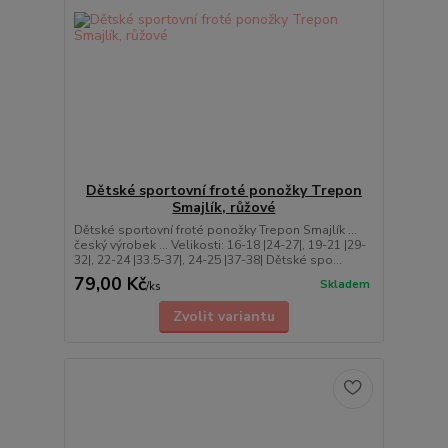
Dětské sportovní froté ponožky Trepon
Smajlík, růžové
Dětské sportovní froté ponožky Trepon Smajlík ...
český výrobek ... Velikosti: 16-18 |24-27|, 19-21 |29-
32|, 22-24 |33.5-37|, 24-25 |37-38| Dětské spo...
79,00 Kč
Skladem
/
ks
Zvolit variantu