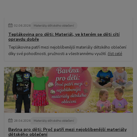
02
.
06
.
2026
Materiály dětského oblečení
Teplákovina pro děti: Materiál, ve kterém se děti cítí
opravdu dobře
Teplákovina patří mezi nejoblíbenější materiály dětského oblečení
díky své pohodlnosti, pružnosti a všestrannému využití.
číst celé
28
.
04
.
2026
Materiály dětského oblečení
Bavlna pro děti: Proč patří mezi nejoblíbenější materiály
dětského oblečení