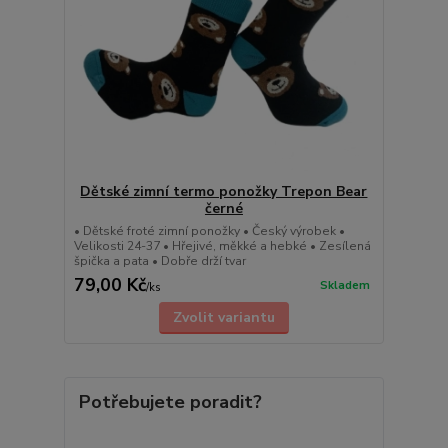
Dětské zimní termo ponožky Trepon Bear
černé
• Dětské froté zimní ponožky • Český výrobek •
Velikosti 24-37 • Hřejivé, měkké a hebké • Zesílená
špička a pata • Dobře drží tvar
79,00 Kč
Skladem
/
ks
Zvolit variantu
Potřebujete poradit?