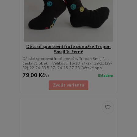
Dětské sportovní froté ponožky Trepon
Smajlík, černé
Dětské sportovní froté ponožky Trepon Smajlík ...
český výrobek ... Velikosti: 16-18 |24-27|, 19-21 |29-
32|, 22-24 |33.5-37|, 24-25 |37-38| Dětské spo...
79,00 Kč
Skladem
/
ks
Zvolit variantu