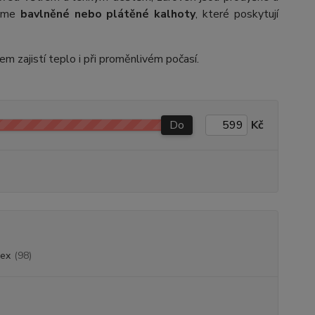
jeme
bavlněné nebo plátěné kalhoty
, které poskytují
em zajistí teplo i při proměnlivém počasí.
Do
Kč
sex
(98)