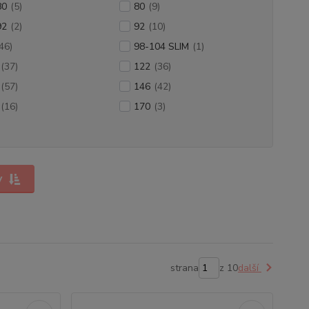
80
(5)
80
(9)
92
(2)
92
(10)
46)
98-104 SLIM
(1)
(37)
122
(36)
(57)
146
(42)
(16)
170
(3)
y
strana
z 10
další