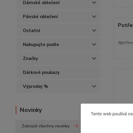
Dámské oblečení
Pánské oblečení
Potře
Ostatní
Nakupujte podle
Značky
Dárkové poukazy
Výprodej %
Novinky
Tento web používá so
Zobrazit všechny novinky