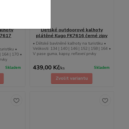
alhoty
Dětské outdoorové kalhoty
K7617
plátěné Kugo FK7616 černé zipy
• Dětské bavlněné kalhoty na turistiku •
Velikosti: 134 | 140 | 146 | 152 | 158 | 164 •
uristiku •
V pase guma, kapsy, reflexní prvky
| 164 | 170 •
rvky
439,00 Kč
Skladem
Skladem
/
ks
Zvolit variantu