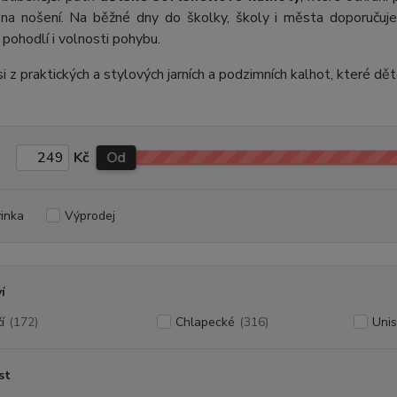
 na nošení. Na běžné dny do školky, školy i města doporuču
pohodlí i volnosti pohybu.
i z praktických a stylových jarních a podzimních kalhot, které dět
Kč
Od
inka
Výprodej
í
í
(172)
Chlapecké
(316)
Uni
st