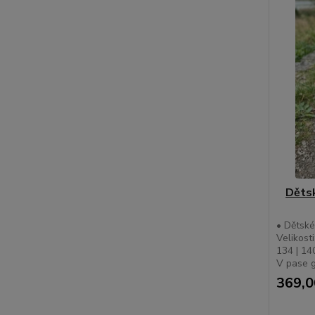
Děts
• Dětské
Velikosti
134 | 14
V pase g
369,0