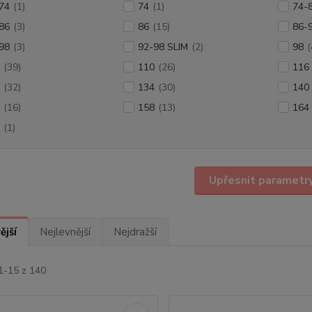
74
(1)
74
(1)
74-
86
(3)
86
(15)
86-
98
(3)
92-98 SLIM
(2)
98
(
(39)
110
(26)
116
(32)
134
(30)
140
(16)
158
(13)
164
(1)
Upřesnit parametr
ější
Nejlevnější
Nejdražší
1-15 z 140