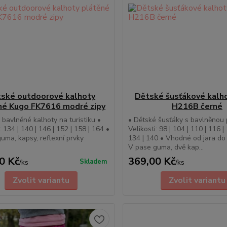
ské outdoorové kalhoty
Dětské šusťákové kalh
né Kugo FK7616 modré zipy
H216B černé
 bavlněné kalhoty na turistiku •
• Dětské šusťáky s bavlněnou 
: 134 | 140 | 146 | 152 | 158 | 164 •
Velikosti: 98 | 104 | 110 | 116 |
uma, kapsy, reflexní prvky
134 | 140 • Vhodné od jara do
V pase guma, dvě kap...
0 Kč
369,00 Kč
Skladem
/
ks
/
ks
Zvolit variantu
Zvolit variantu