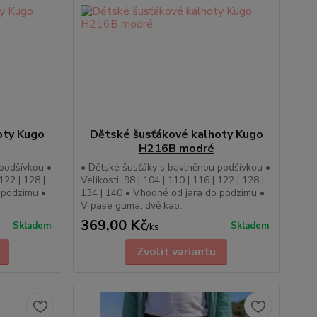
oty Kugo
Dětské šusťákové kalhoty Kugo
H216B modré
podšívkou •
• Dětské šusťáky s bavlněnou podšívkou •
 122 | 128 |
Velikosti: 98 | 104 | 110 | 116 | 122 | 128 |
 podzimu •
134 | 140 • Vhodné od jara do podzimu •
V pase guma, dvě kap...
369,00 Kč
Skladem
Skladem
/
ks
Zvolit variantu