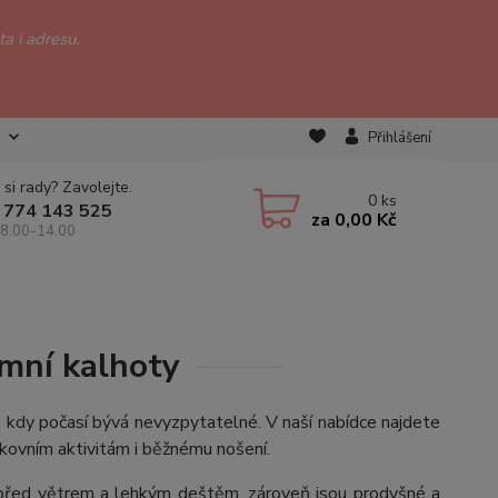
a i adresu.
Přihlášení
 si rady? Zavolejte.
0
ks
 774 143 525
za
0,00 Kč
 8.00-14.00
imní kalhoty
, kdy počasí bývá nevyzpytatelné. V naší nabídce najdete
nkovním aktivitám i běžnému nošení.
í před větrem a lehkým deštěm, zároveň jsou prodyšné a