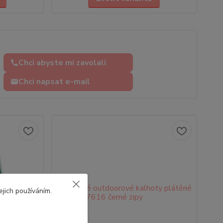
Chci abyste mi zavolali
Chci napsat e-mail
ejich používáním.