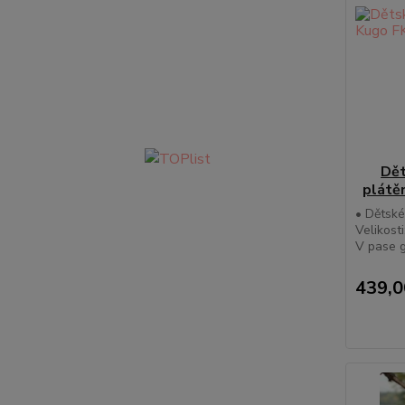
Dět
plátě
• Dětské
Velikosti
V pase g
439,0