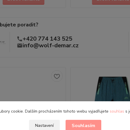
bujete poradit?
+420 774 143 525
info@wolf-demar.cz
ubory cookie. Dalším procházením tohoto webu vyjadřujete
souhlas
s j
Souhlasím
Nastavení