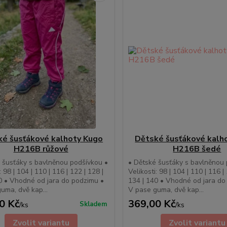
ké šusťákové kalhoty Kugo
Dětské šusťákové kalh
H216B růžové
H216B šedé
 šusťáky s bavlněnou podšívkou •
• Dětské šusťáky s bavlněnou 
: 98 | 104 | 110 | 116 | 122 | 128 |
Velikosti: 98 | 104 | 110 | 116 |
0 • Vhodné od jara do podzimu •
134 | 140 • Vhodné od jara do
uma, dvě kap...
V pase guma, dvě kap...
0 Kč
369,00 Kč
Skladem
/
ks
/
ks
Zvolit variantu
Zvolit variantu