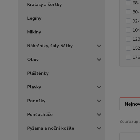
68-
Kraťasy a šortky
80-
Legíny
92-
104
Mikiny
128
Nákrčníky, šály, šátky
152
176
Obuv
Pláštěnky
Plavky
Ponožky
Nejnov
Punčocháče
Zobrazuji 
Pyžama a noční košile