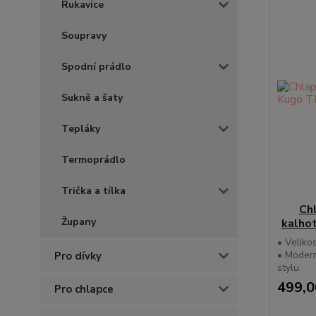
Rukavice
Soupravy
Spodní prádlo
Sukně a šaty
Tepláky
Termoprádlo
Trička a tílka
Chl
Župany
kalho
• Velikos
• Modern
Pro dívky
stylu
499,0
Pro chlapce