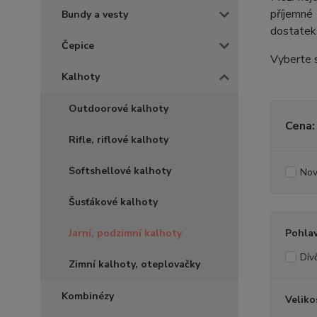
příjemné
Bundy a vesty
dostatek 
Čepice
Vyberte s
Kalhoty
Outdoorové kalhoty
Cena:
Rifle, riflové kalhoty
Softshellové kalhoty
Nov
Šusťákové kalhoty
Jarní, podzimní kalhoty
Pohlav
Dívč
Zimní kalhoty, oteplovačky
Kombinézy
Veliko