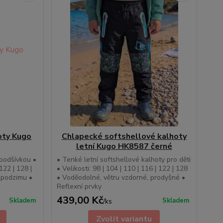
oty Kugo
Chlapecké softshellové kalhoty
letní Kugo HK8587 černé
podšívkou •
• Tenké letní softshellové kalhoty pro děti
 122 | 128 |
• Velikosti: 98 | 104 | 110 | 116 | 122 | 128
 podzimu •
• Voděodolné, větru vzdorné, prodyšné •
Reflexní prvky
439,00 Kč
Skladem
Skladem
/
ks
Zvolit variantu