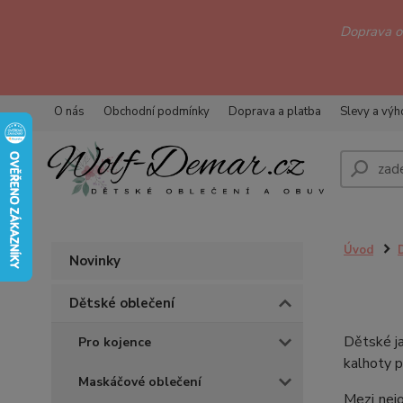
Doprava 
O nás
Obchodní podmínky
Doprava a platba
Slevy a vý
Úvod
Novinky
Dětské oblečení
Dětské ja
Pro kojence
kalhoty p
Maskáčové oblečení
Mezi nejo