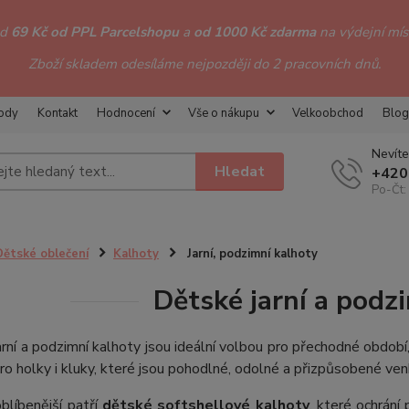
od
69 Kč od PPL Parcelshopu
a
od 1000 Kč zdarma
na výdejní míst
Zboží skladem odesíláme nejpozději do 2 pracovních dnů.
hody
Kontakt
Hodnocení
Vše o nákupu
Velkoobchod
Blog
Nevíte
Hledat
+420
Po-Čt:
Dětské oblečení
Kalhoty
Jarní, podzimní kalhoty
Dětské jarní a podz
rní a podzimní kalhoty jsou ideální volbou pro přechodné období
ro holky i kluky, které jsou pohodlné, odolné a přizpůsobené ve
blíbenější patří
dětské softshellové kalhoty
, které ochrán