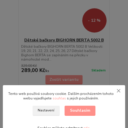
- 12 %
Dětské bačkory BIGHORN BERTA 5002 B
Dětské bačkory BIGHORN BERTA 5002 B Velikosti:
19, 20, 21, 22, 23, 24, 25, 26, 27 Dětské bačkory
Bighorn BERTA se zapínáním na přezku v
námořnické mod...
329,00 Kč
289,00 Kč
Skladem
/
ks
Zvolit variantu
Tento web používá soubory cookie. Dalším procházením tohoto
webu vyjadřujete
souhlas
s jejich používáním.
Souhlasím
Nastavení