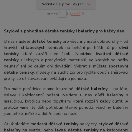
Načíst další produkty (15)
strana
z 4
další
Stylové a pohodlné dětské tenisky i baleríny pro každý den
U nás najdete
dětské tenisky
pro všechny malé dobrodruhy – od
hravých
chlapeckých tenisek
na běhání po hřišti až po
dívčí
tenisky
, které zazáří i ve škole. Nabízíme
kvalitní dětské
tenisky
z lehkých a prodyšných materiálů, ve kterých se nožky
neunaví ani po celém dni dovádění. Vybrat si můžete
sportovní
dětské tenisky
, modely na suchý zip pro rychlé obutí i šněrovací
pro ty, co už zavazování ovládají na jedničku.
Pro malé parádnice máme kouzelné
dětské baleríny
– na léto,
oslavy i každodenní nošení. Najdete u nás
dívčí baleríny
s
mašličkou, kytičkou nebo třpytkami, které rozzáří každý outfit. A
protože víme, že děti potřebují hlavně pohodlí, všechny baleríny
jsou lehké, měkké a dobře sedí na noze.
Ať už hledáte
moderní dětské tenisky
na výlety,
stylové dětské
baleríny
na svatbu nebo
levné dětské tenisky
na každodenní