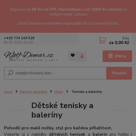
Doprava od
69 Kč od PPL Parcelshopu
a
od 1000 Kč zdarma
na
výdejní místa i adresu.
Zboží skladem odesíláme nejpozději do 2 pracovních dnů.
0
ks
+420 774 143 525
za
0,00 Kč
Po-Čt: 8.00-14.00
Menu
Hledat
Úvod
Dětské oblečení
Obuv
Tenisky a baleríny
Dětské tenisky a
baleríny
Pohodlí pro malé nožky, styl pro každou příležitost.
Vyberte si z nabídky
dětských tenisek
a
balerín
pro holky i