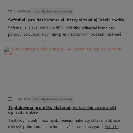
04
.
06
.
2026
Materiály dětského oblečení
Softshell pro děti: Materiál, který si zamilují děti i rodiče
Softshell si získal oblibu rodičů i dětí díky jedinečné kombinaci
pohodlí, odolnosti a ochrany před nepříznivým počasím.
číst celé
02
.
06
.
2026
Materiály dětského oblečení
Teplákovina pro děti: Materiál, ve kterém se děti cítí
opravdu dobře
Teplákovina patří mezi nejoblíbenější materiály dětského oblečení
díky své pohodlnosti, pružnosti a všestrannému využití.
číst celé