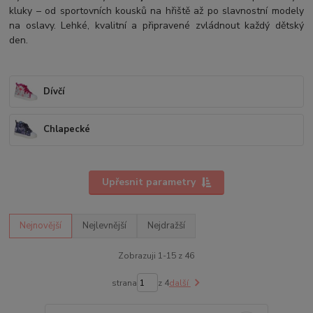
kluky – od sportovních kousků na hřiště až po slavnostní modely
na oslavy. Lehké, kvalitní a připravené zvládnout každý dětský
den.
Dívčí
Chlapecké
Upřesnit parametry
Nejnovější
Nejlevnější
Nejdražší
Zobrazuji 1-15 z 46
strana
z 4
další