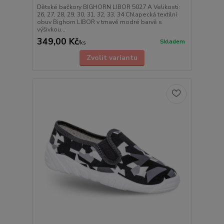
Dětské bačkory BIGHORN LIBOR 5027 A Velikosti:
26, 27, 28, 29, 30, 31, 32, 33, 34 Chlapecká textilní
obuv Bighorn LIBOR v tmavě modré barvě s
výšivkou...
349,00 Kč
Skladem
/
ks
Zvolit variantu