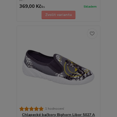
m...
369,00 Kč
Skladem
/
ks
Zvolit variantu
1 hodnocení
Chlapecké bačkory Bighorn Libor 5027 A