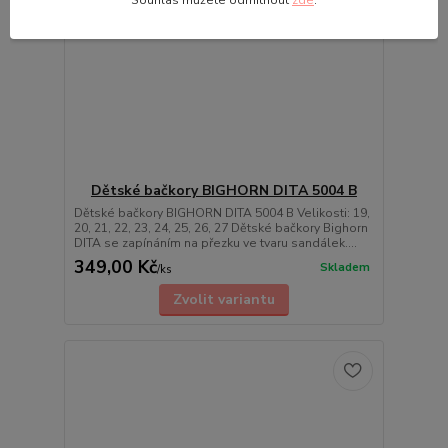
Souhlas můžete odmítnout
zde
.
Dětské bačkory BIGHORN DITA 5004 B
Dětské bačkory BIGHORN DITA 5004 B Velikosti: 19,
20, 21, 22, 23, 24, 25, 26, 27 Dětské bačkory Bighorn
DITA se zapínáním na přezku ve tvaru sandálek....
349,00 Kč
Skladem
/
ks
Zvolit variantu