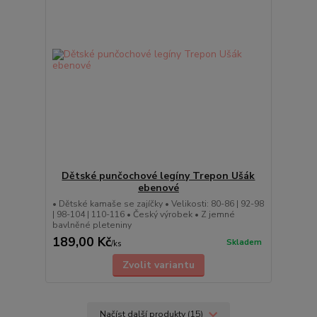
Dětské punčochové legíny Trepon Ušák
ebenové
• Dětské kamaše se zajíčky • Velikosti: 80-86 | 92-98
| 98-104 | 110-116 • Český výrobek • Z jemné
bavlněné pleteniny
189,00 Kč
Skladem
/
ks
Zvolit variantu
Načíst další produkty (15)