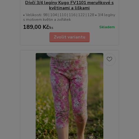
Dívčí 3/4 legíny Kugo FV1101 meruňkové s
květinami a liškami
• Velikosti: 98 | 104 | 110 | 116 | 122 | 128 • 3/4 legíny
s motivem květin a zvířátek
189,00 Kč
Skladem
/
ks
Zvolit variantu