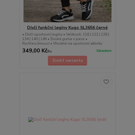
Dívčí funkční legíny Kugo SL3656 černé
• Dívčí sportovní legíny • Velikosti: 116 | 122 | 128 |
134 | 140 | 146 • Široká guma v pase •
Rychleschnoucí • Vhodné na sportovní aktivity
349,00 Kč
Skladem
/
ks
Zvolit variantu