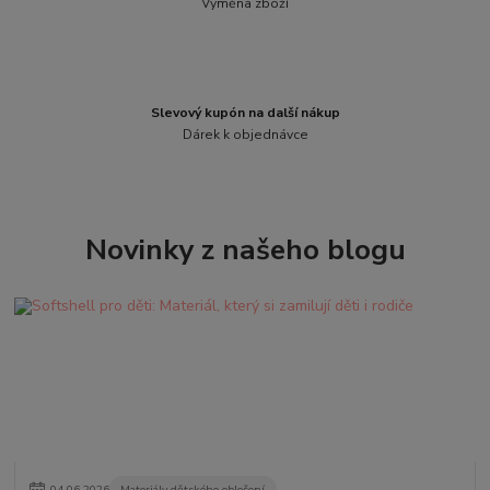
Výměna zboží
Slevový kupón na další nákup
Dárek k objednávce
Novinky z našeho blogu
04
.
06
.
2026
Materiály dětského oblečení