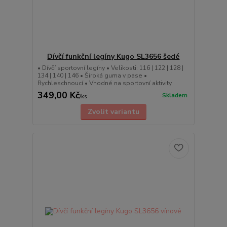
Dívčí funkční legíny Kugo SL3656 šedé
• Dívčí sportovní legíny • Velikosti: 116 | 122 | 128 |
134 | 140 | 146 • Široká guma v pase •
Rychleschnoucí • Vhodné na sportovní aktivity
349,00 Kč
Skladem
/
ks
Zvolit variantu