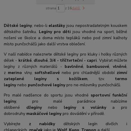
strana
z 16
další
Dětské legíny
, nebo-li
elasťáky
jsou nepostradatelným kouskem
dětského šatníku.
Legíny pro děti
jsou vhodné na sport, běžné
nošení ve školce a doma místo tepláků nebo pod zimní kalhoty
místo punčocháčů jako další vrstva oblečení.
V naší nabídce naleznete dětské legíny pro kluky i holky různých
délek -
krátké
,
dlouhé
,
3/4 - tříčtvrteční - capri
. Vybírat můžete
legíny z různých materiálů -
bavlněné
,
bambusové
,
vlněné
,
z
merino
vlny,
softshellové
nebo pro chladnější období
zimní
zateplené legíny s kožíškem
, tzv.
termo
legíny
nebo
punčochové legíny
pro ne-milovníky punčocháčů.
Pro malé nadšence do sportu jsou vhodné
sportovní funkční
legíny
, pro malé parádnice nabízíme
oblíbené
džegíny
nebo
legíny s volánky
a pro
dobrodruhy
maskáčové legíny
pro dovádění v přírodě.
Vybírejte
z nabídky
dětských legín dívčích i
chlapeckých,
značek
jako je
Wolf
,
Kugo
,
Trepon
a další.