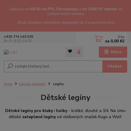
Doprava od
69 Kč od PPL Parcelshopu
a
od 1000 Kč zdarma
na
výdejní místa i adresu.
Zboží skladem odesíláme nejpozději do 2 pracovních dnů.
0
ks
+420 774 143 525
za
0,00 Kč
Po-Čt: 8.00-14.00
Menu
Hledat
Úvod
Dětské oblečení
Legíny
Dětské legíny
Dětské legíny pro kluky
i
holky
- krátké, dlouhé a 3/4. Na zimu
dětské
zateplené legíny
od oblíbených značek Kugo a Wolf.