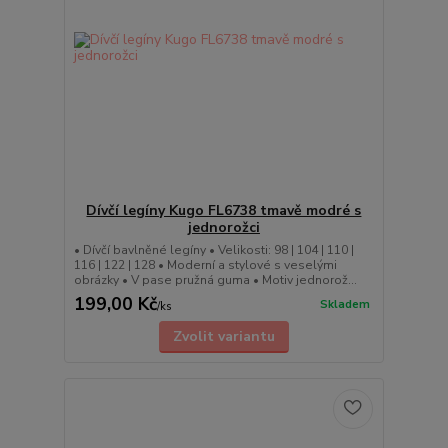
Dívčí legíny Kugo FL6738 tmavě modré s
jednorožci
• Dívčí bavlněné legíny • Velikosti: 98 | 104 | 110 |
116 | 122 | 128 • Moderní a stylové s veselými
obrázky • V pase pružná guma • Motiv jednorož...
199,00 Kč
Skladem
/
ks
Zvolit variantu