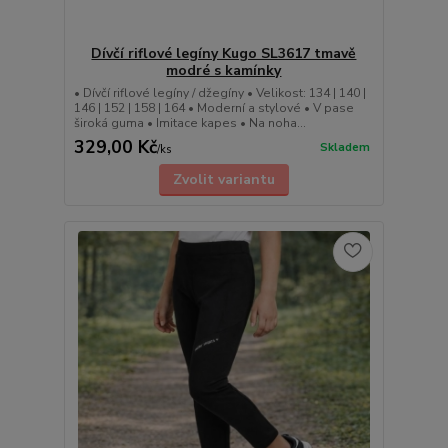
Dívčí riflové legíny Kugo SL3617 tmavě
modré s kamínky
• Dívčí riflové legíny / džegíny • Velikost: 134 | 140 |
146 | 152 | 158 | 164 • Moderní a stylové • V pase
široká guma • Imitace kapes • Na noha...
329,00 Kč
Skladem
/
ks
Zvolit variantu