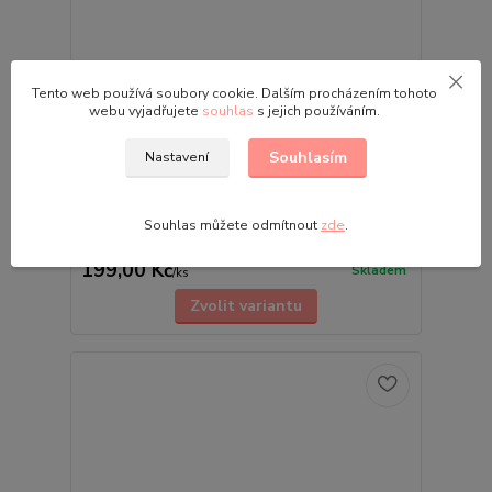
Tento web používá soubory cookie. Dalším procházením tohoto
webu vyjadřujete
souhlas
s jejich používáním.
Souhlasím
Nastavení
Dívčí legíny Kugo FL6738 růžové s
jednorožci
• Dívčí bavlněné legíny • Velikosti: 98 | 104 | 110 |
Souhlas můžete odmítnout
zde
.
116 | 122 | 128 • Moderní a stylové s veselými
obrázky • V pase pružná guma • Motiv jednorož...
199,00 Kč
Skladem
/
ks
Zvolit variantu