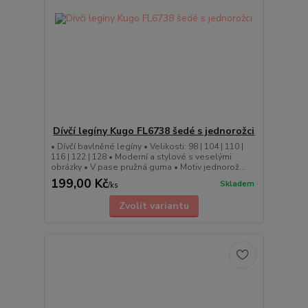
Dívčí legíny Kugo FL6738 šedé s jednorožci
• Dívčí bavlněné legíny • Velikosti: 98 | 104 | 110 |
116 | 122 | 128 • Moderní a stylové s veselými
obrázky • V pase pružná guma • Motiv jednorož...
199,00 Kč
Skladem
/
ks
Zvolit variantu