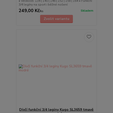
• Velikosti: 134 | 140 | 146 | 152 | 158 | 164 • Funkční
3/4 legíny na sport i běžné nošení
249,00 Kč
Skladem
/
ks
Zvolit variantu
Dívčí funkční 3/4 legíny Kugo SL3659 tmavě