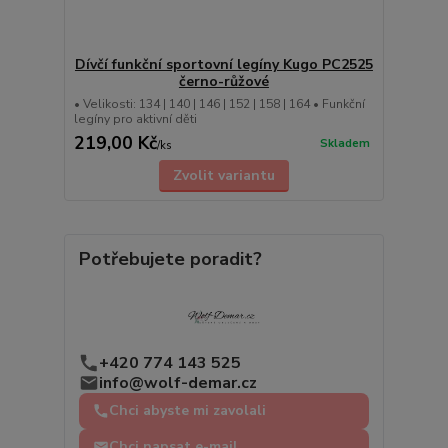
Dívčí funkční sportovní legíny Kugo PC2525
černo-růžové
• Velikosti: 134 | 140 | 146 | 152 | 158 | 164 • Funkční
legíny pro aktivní děti
219,00 Kč
Skladem
/
ks
Zvolit variantu
Potřebujete poradit?
+420 774 143 525
info@wolf-demar.cz
Chci abyste mi zavolali
Chci napsat e-mail