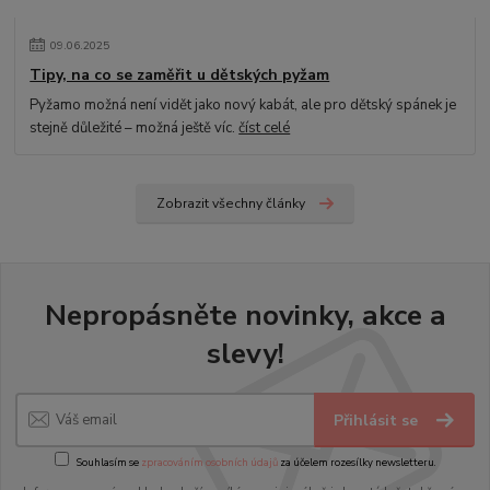
09
.
06
.
2025
Tipy, na co se zaměřit u dětských pyžam
Pyžamo možná není vidět jako nový kabát, ale pro dětský spánek je
stejně důležité – možná ještě víc.
číst celé
Zobrazit všechny články
Nepropásněte novinky, akce a
slevy!
Přihlásit se
Souhlasím se
zpracováním osobních údajů
za účelem rozesílky newsletteru.