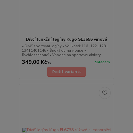
Dívčí funkční legíny Kugo SL3656 vínové
• Dívčí sportovní legíny • Velikosti: 116 | 122 | 128 |
134 | 140 | 146 • Široká guma v pase •
Rychleschnoucí • Vhodné na sportovní aktivity
349,00 Kč
Skladem
/
ks
Zvolit variantu