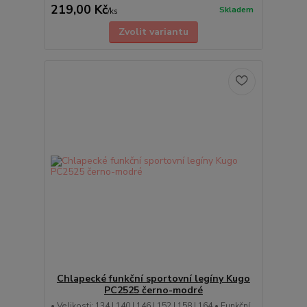
219,00 Kč
Skladem
/
ks
Zvolit variantu
Chlapecké funkční sportovní legíny Kugo
PC2525 černo-modré
• Velikosti: 134 | 140 | 146 | 152 | 158 | 164 • Funkční