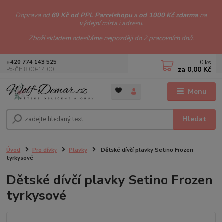
Doprava od
69 Kč od PPL Parcelshopu
a
od 1000 Kč zdarma
na
výdejní místa i adresu.
Zboží skladem odesíláme nejpozději do 2 pracovních dnů.
0
ks
+420 774 143 525
za
0,00 Kč
Po-Čt: 8.00-14.00
Menu
Hledat
Úvod
Pro dívky
Plavky
Dětské dívčí plavky Setino Frozen
tyrkysové
Dětské dívčí plavky Setino Frozen
tyrkysové