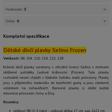
Hodnocení
3
Dotaz
0
Kompletní specifikace
Dětské dívčí plavky Setino Frozen
Velikosti:
98, 104, 110, 116, 122, 128
Krásné dívčí plavky vyrobeny v oficiální licenci Setino s motivem
oblíbené pohádky Ledové království (Frozen). Tyto plavky
rozhodně nesmí chybět v žádném šatníku malé princezny. Plavky
jsou z příjemného materiálu do komfortní gumy a jsou zdobené
volánkem na nohavičkách. Barevné plavky si oblíbí každá
milovnice princezen Anny a Elsy.
Rozměry:
velikost 98 (2-3 roky) - celková délka 17 cm, pas 2x21 cm