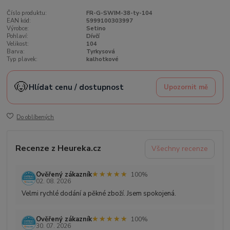
Číslo produktu:
FR-G-SWIM-38-ty-104
EAN kód:
5999100303997
Výrobce:
Setino
Pohlaví:
Dívčí
Velikost:
104
Barva:
Tyrkysová
Typ plavek:
kalhotkové
🐶
Hlídat cenu / dostupnost
Upozornit mě
Do oblíbených
Recenze z Heureka.cz
Všechny recenze
★★★★★
★★★★★
Ověřený zákazník
100%
02. 08. 2026
Velmi rychlé dodání a pěkné zboží. Jsem spokojená.
★★★★★
★★★★★
Ověřený zákazník
100%
30. 07. 2026