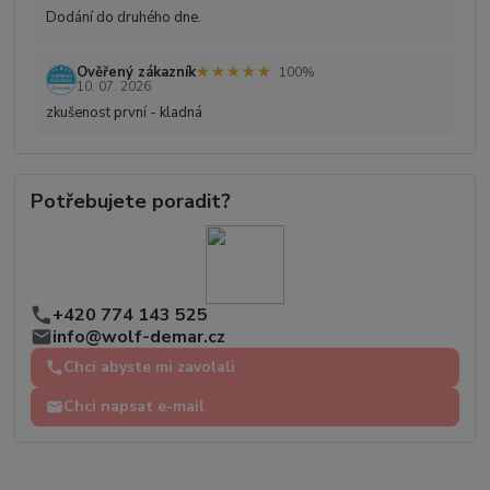
Dodání do druhého dne.
★★★★★
★★★★★
Ověřený zákazník
100%
10. 07. 2026
zkušenost první - kladná
Potřebujete poradit?
+420 774 143 525
info@wolf-demar.cz
Chci abyste mi zavolali
Chci napsat e-mail