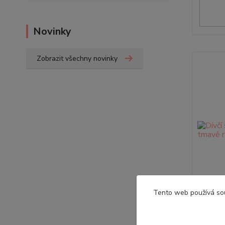
Novinky
Zobrazit všechny novinky
Tento web používá so
Dívč