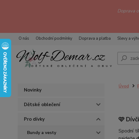
Doprava 
O nás
Obchodní podmínky
Doprava a platba
Slevy a vý
Úvod
Novinky
Dětské oblečení
🩷 Dívč
Pro dívky
Spodní tí
Bundy a vesty
najdete
d