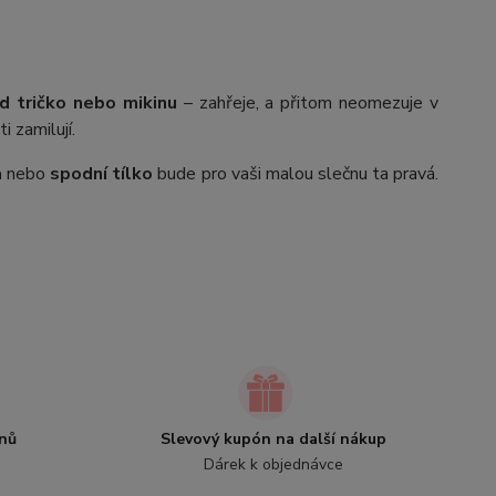
od tričko nebo mikinu
– zahřeje, a přitom neomezuje v
 zamilují.
a
nebo
spodní tílko
bude pro vaši malou slečnu ta pravá.
nů
Slevový kupón na další nákup
Dárek k objednávce