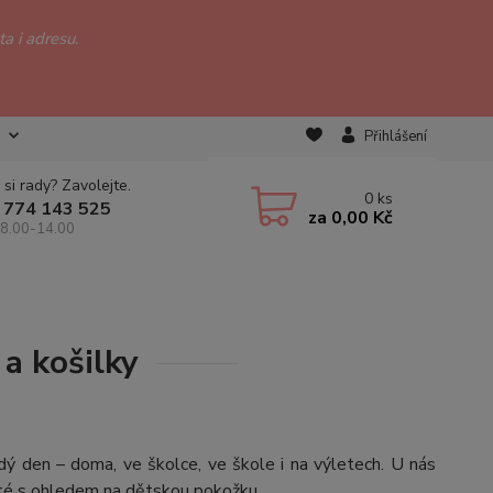
a i adresu.
Přihlášení
 si rady? Zavolejte.
0
ks
 774 143 525
za
0,00 Kč
 8.00-14.00
 a košilky
dý den – doma, ve školce, ve škole i na výletech. U nás
ité s ohledem na dětskou pokožku.