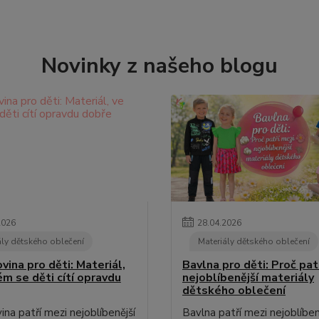
Novinky z našeho blogu
2026
28
.
04
.
2026
ály dětského oblečení
Materiály dětského oblečení
ina pro děti: Materiál,
Bavlna pro děti: Proč pat
ém se děti cítí opravdu
nejoblíbenější materiály
dětského oblečení
na patří mezi nejoblíbenější
Bavlna patří mezi nejoblíben