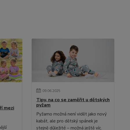
09
.
06
.
2025
Tipy, na co se zaměřit u dětských
pyžam
ří mezi
Pyžamo možná není vidět jako nový
kabát, ale pro dětský spánek je
ější
stejně důležité – možná ještě víc.