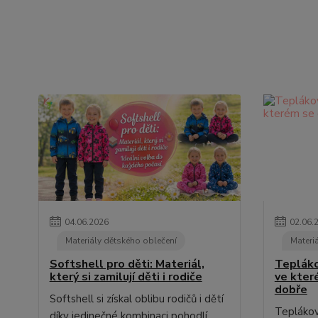
04
.
06
.
2026
02
.
06
.
Materiály dětského oblečení
Materi
Softshell pro děti: Materiál,
Teplákov
který si zamilují děti i rodiče
ve kter
dobře
Softshell si získal oblibu rodičů i dětí
Teplákovi
díky jedinečné kombinaci pohodlí,