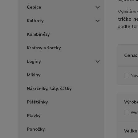
Čepice
Vybíráme
tričko n
Kalhoty
podle toh
Kombinézy
Kraťasy a šortky
Cena:
Legíny
Mikiny
Nov
Nákrčníky, šály, šátky
Pláštěnky
Výrob
Wol
Plavky
Ponožky
Veliko