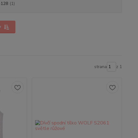
-128
(1)
y
strana
z 1