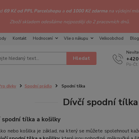
od
69 Kč od PPL Parcelshopu
a
od 1000 Kč zdarma
na výdejní míst
Zboží skladem odesíláme nejpozději do 2 pracovních dnů.
hody
Kontakt
Hodnocení
Vše o nákupu
Velkoobchod
Blog
Nevíte
Hledat
+420
Po-Čt:
Pro dívky
Spodní prádlo
Spodní tílka
Dívčí spodní tílka
í spodní tílka a košilky
lko nebo košilka je základ, na který se můžete spolehnout kaž
ívčí spodní tílka a košilky
, které jsou pohodlné, měkoučké a š