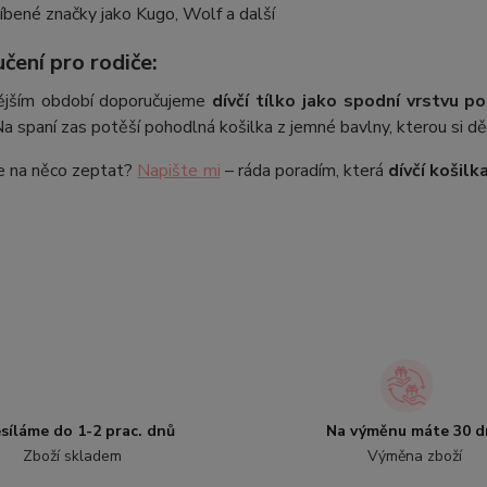
íbené značky jako Kugo, Wolf a další
čení pro rodiče:
ějším období doporučujeme
dívčí tílko jako spodní vrstvu p
a spaní zas potěší pohodlná košilka z jemné bavlny, kterou si děti
e na něco zeptat?
Napište mi
– ráda poradím, která
dívčí košilk
síláme do 1-2 prac. dnů
Na výměnu máte 30 d
Zboží skladem
Výměna zboží