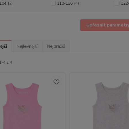
104
(2)
110-116
(4)
122
Upřesnit parametr
ější
Nejlevnější
Nejdražší
1-4 z 4