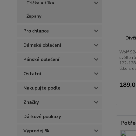
Trička a tílka
Župany
Pro chlapce
Dívč
Dámské oblečení
Wolf S246
světle r
Pánské oblečení
122-128 
tílko s d
Ostatní
189,0
Nakupujte podle
Značky
Dárkové poukazy
Potře
Výprodej %