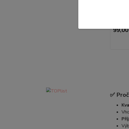
Dívčí sp
98/104, 
Novinka 
2020 - dí
99,00
✅ Proč 
Kva
Vho
Pří
Výb