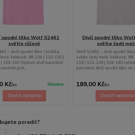
í spodní tílko Wolf S2461
Dívčí spodní tílko Wo
světle růžové
světle šedý mel
1 – dívčí spodní tílko / košilka,
Wolf S2461 – dívčí spodní tílko 
ůžová Velikosti: 98-104 | 110-116 |
světle šedý melír Velikosti: 98
| 134-140 Stylové dívčí bavlněné
116 | 122-128 | 134-140 Lehké
ecentním poti...
pohodlné dívčí spodní tílko ve s
0 Kč
189,00 Kč
Skladem
/
ks
/
ks
Zvolit variantu
Zvolit variantu
bujete poradit?