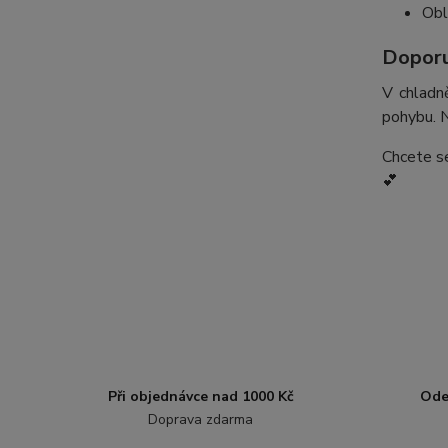
Obl
Doporu
V chladn
pohybu. N
Chcete s
💕
Při objednávce nad 1000 Kč
Ode
Doprava zdarma