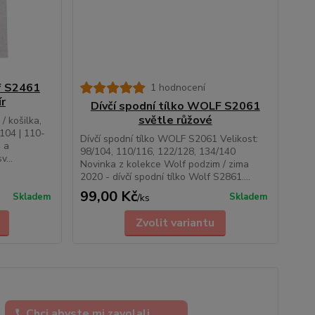
lf S2461
1 hodnocení
ír
Dívčí spodní tílko WOLF S2061
světle růžové
/ košilka,
-104 | 110-
Dívčí spodní tílko WOLF S2061 Velikost:
 a
98/104, 110/116, 122/128, 134/140
v...
Novinka z kolekce Wolf podzim / zima
2020 - dívčí spodní tílko Wolf S2861....
99,00 Kč
Skladem
Skladem
/
ks
Zvolit variantu
Chci abyste mi zavolali