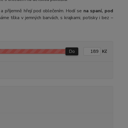
t a příjemně hřejí pod oblečením. Hodí se
na spaní, pod
máme tílka v jemných barvách, s krajkami, potisky i bez –
Do
Kč