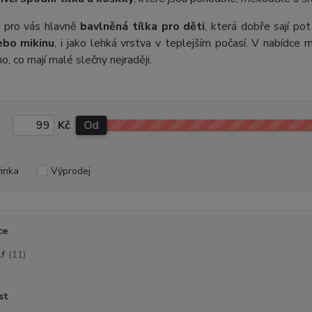
 pro vás hlavně
bavlněná tílka pro děti
, která dobře sají po
ebo mikinu
, i jako lehká vrstva v teplejším počasí. V nabídce 
o, co mají malé slečny nejraději.
Kč
Od
inka
Výprodej
ce
f
(11)
st