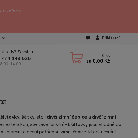
a i adresu.
Přihlášení
 si rady? Zavolejte.
0
ks
 774 143 525
za
0,00 Kč
 8.00-14.00
ce
kšiltovky
,
šátky
, ale i
dívčí zimní čepice
a
dívčí zimní
jen esterickou, ale také funkční - kšiltovky jsou vhodné do
ko i maminka ocení pořádnou zimní čepice, která uchrání