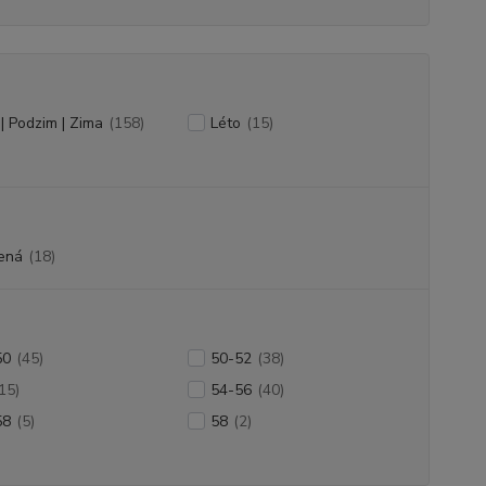
 | Podzim | Zima
(158)
Léto
(15)
ená
(18)
50
(45)
50-52
(38)
15)
54-56
(40)
58
(5)
58
(2)