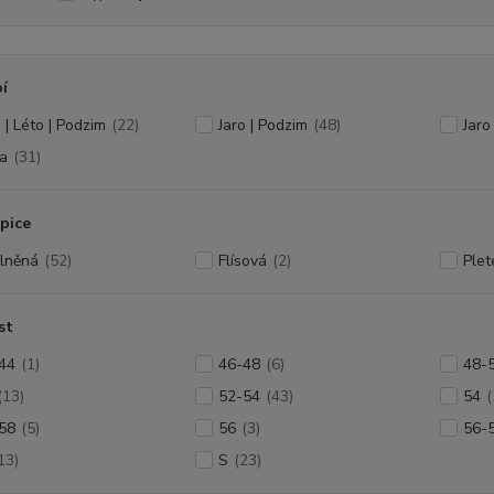
í
 | Léto | Podzim
(22)
Jaro | Podzim
(48)
Jaro
a
(31)
pice
lněná
(52)
Flísová
(2)
Plet
st
44
(1)
46-48
(6)
48-
(13)
52-54
(43)
54
(
58
(5)
56
(3)
56-
13)
S
(23)