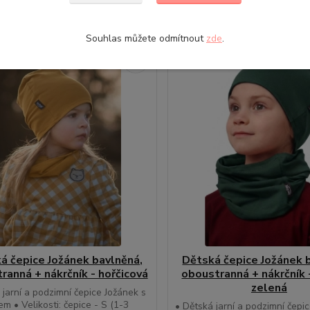
Souhlas můžete odmítnout
zde
.
á čepice Jožánek bavlněná,
Dětská čepice Jožánek 
ranná + nákrčník - hořčicová
oboustranná + nákrčník 
zelená
 jarní a podzimní čepice Jožánek s
em • Velikosti: čepice - S (1-3
• Dětská jarní a podzimní čepi