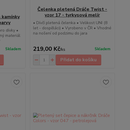
Čelenka pletená Dráče Twist -
vzor 17 - tyrkysová melír
s kamínky
barvy
• Dívčí pletená čelenka • Velikost UNI (8
let - dospěláci) • Vyrobeno v ČR • Vhodné
ro dívky •
na nošení od podzimu do jara
mný materiál
y
219,00 Kč
Skladem
Skladem
/
ks
Přidat do košíku