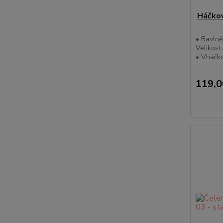
Háčkov
• Bavlně
Velikost
• Vháčko
119,0