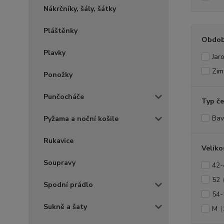
Nákrčníky, šály, šátky
Pláštěnky
Obdob
Plavky
Jaro
Zim
Ponožky
Punčocháče
Typ če
Bav
Pyžama a noční košile
Rukavice
Veliko
Soupravy
42-
52
Spodní prádlo
54-
Sukně a šaty
M
(