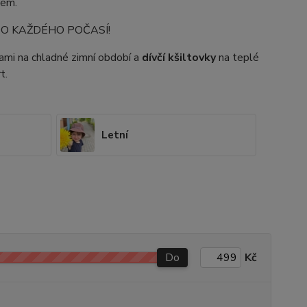
zem.
DO KAŽDÉHO POČASÍ!
álami na chladné zimní období a
dívčí kšiltovky
na teplé
t.
Letní
Do
Kč