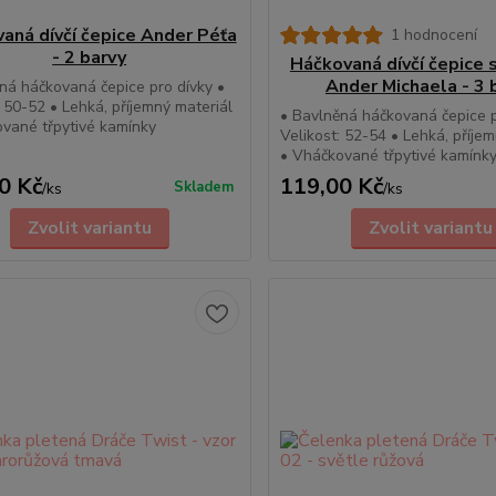
aná dívčí čepice Ander Péťa
1 hodnocení
- 2 barvy
Háčkovaná dívčí čepice 
Ander Michaela - 3 
ná háčkovaná čepice pro dívky •
: 50-52 • Lehká, příjemný materiál
• Bavlněná háčkovaná čepice p
vané třpytivé kamínky
Velikost: 52-54 • Lehká, příje
• Vháčkované třpytivé kamínk
0 Kč
119,00 Kč
Skladem
/
ks
/
ks
Zvolit variantu
Zvolit variantu