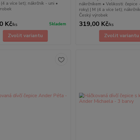
 (4 a více let); nákrčník - uni •
nákrčníkem • Velikosti: čepice 
ýrobek
roky) | M (4 a více let); nákrčník
Český výrobek
0 Kč
319,00 Kč
Skladem
/
ks
/
ks
Zvolit variantu
Zvolit variantu