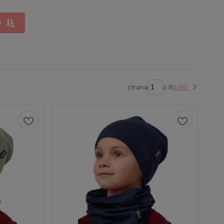
y
strana
z 8
další