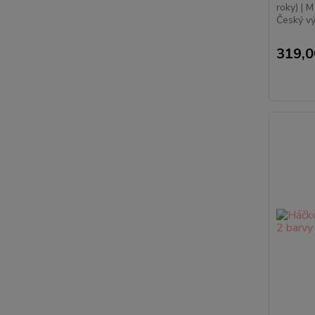
roky) | M
Český v
319,0