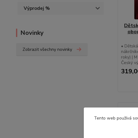
Výprodej %
Dětsk
obou
Novinky
• Dětská
Zobrazit všechny novinky
nákrčník
roky) | M
Český v
319,0
Potře
Tento web používá so