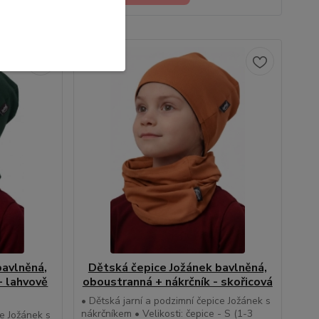
bavlněná,
Dětská čepice Jožánek bavlněná,
- lahvově
oboustranná + nákrčník - skořicová
• Dětská jarní a podzimní čepice Jožánek s
nákrčníkem • Velikosti: čepice - S (1-3
ce Jožánek s