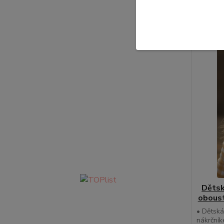
Dětsk
oboust
• Dětská
nákrčník