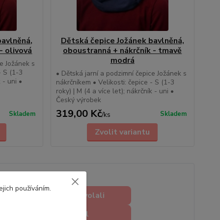
bavlněná,
Dětská čepice Jožánek bavlněná,
- olivová
oboustranná + nákrčník - tmavě
modrá
ce Jožánek s
- S (1-3
• Dětská jarní a podzimní čepice Jožánek s
 - uni •
nákrčníkem • Velikosti: čepice - S (1-3
roky) | M (4 a více let); nákrčník - uni •
Český výrobek
319,00 Kč
Skladem
Skladem
/
ks
Zvolit variantu
ejich používáním.
Chci abyste mi zavolali
Chci napsat e-mail