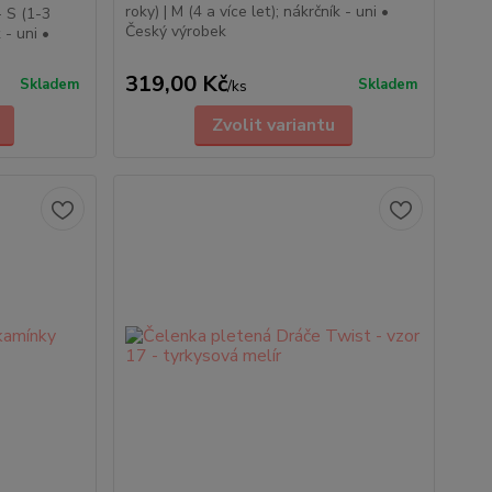
roky) | M (4 a více let); nákrčník - uni •
- S (1-3
Český výrobek
 - uni •
319,00 Kč
Skladem
Skladem
/
ks
Zvolit variantu