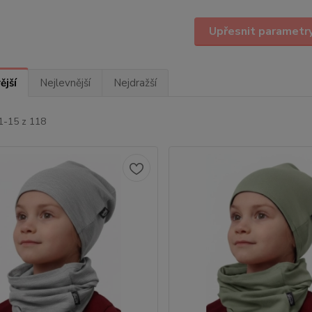
Upřesnit parametr
ější
Nejlevnější
Nejdražší
1-15 z 118