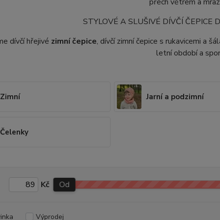
přech větrem a mra
STYLOVÉ A SLUŠIVÉ DÍVČÍ ČEPICE 
me dívčí hřejivé
zimní čepice
, dívčí zimní čepice s rukavicemi a š
letní období a spor
Zimní
Jarní a podzimní
Čelenky
Kč
Od
inka
Výprodej