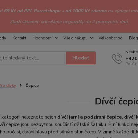
od
69 Kč od PPL Parcelshopu
a
od 1000 Kč zdarma
na výdejní míst
Zboží skladem odesíláme nejpozději do 2 pracovních dnů.
hody
Kontakt
Hodnocení
Vše o nákupu
Velkoobchod
Blog
Nevíte
Hledat
+420
Po-Čt:
Pro dívky
Čepice
Dívčí čepi
 kategorii naleznete nejen
dívčí jarní a podzimní čepice
,
dívčí 
ívčí čepice jsou nezbytnou součástí dětské šatníku. Plní funkci ne
ho počasí, chrání hlavu před silným sluníčkem. V zimně každé dít