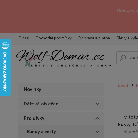
Doprava 
O nás
Obchodní podmínky
Doprava a platba
Slevy a vý
Úvod
Novinky
Dětské oblečení
V této
Pro dívky
kukly
. D
slunné
Bundy a vesty