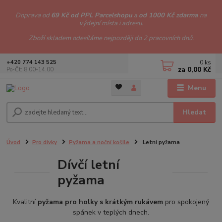
Doprava od
69 Kč od PPL Parcelshopu
a
od 1000 Kč zdarma
na
výdejní místa i adresu.
Zboží skladem odesíláme nejpozději do 2 pracovních dnů.
0
ks
+420 774 143 525
za
0,00 Kč
Po-Čt: 8.00-14.00
Menu
Hledat
Úvod
Pro dívky
Pyžama a noční košile
Letní pyžama
Dívčí letní
pyžama
Kvalitní
pyžama pro holky s krátkým rukávem
pro spokojený
spánek v teplých dnech.