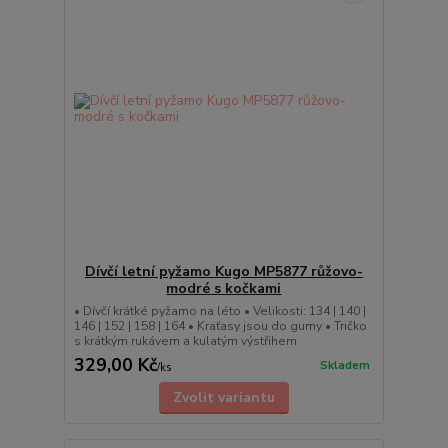
Dívčí letní pyžamo Kugo MP5877 růžovo-
modré s kočkami
• Dívčí krátké pyžamo na léto • Velikosti: 134 | 140 |
146 | 152 | 158 | 164 • Kraťasy jsou do gumy • Tričko
s krátkým rukávem a kulatým výstřihem
329,00 Kč
Skladem
/
ks
Zvolit variantu