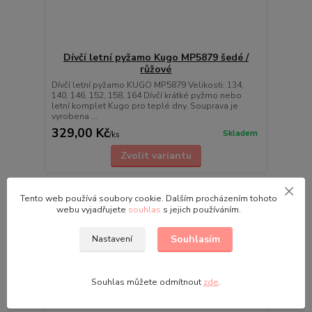
Dívčí letní pyžamo Kugo MP5879 šedé /
růžové
Dívčí letní pyžamo KUGO MP5879 Velikosti: 134,
140, 146, 152, 158, 164 Dívčí krátké pyžmo nebo
letní komplet Kugo pro teplé dny. Souprava je
vyrobena ...
329,00 Kč
Skladem
/
ks
Zvolit variantu
Tento web používá soubory cookie. Dalším procházením tohoto
webu vyjadřujete
souhlas
s jejich používáním.
Souhlasím
Nastavení
Souhlas můžete odmítnout
zde
.