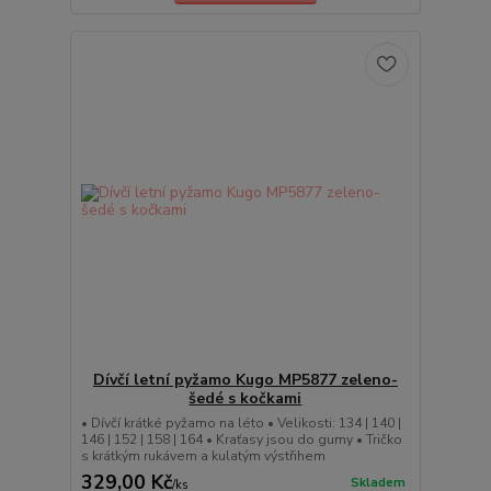
Dívčí letní pyžamo Kugo MP5877 zeleno-
šedé s kočkami
• Dívčí krátké pyžamo na léto • Velikosti: 134 | 140 |
146 | 152 | 158 | 164 • Kraťasy jsou do gumy • Tričko
s krátkým rukávem a kulatým výstřihem
329,00 Kč
Skladem
/
ks