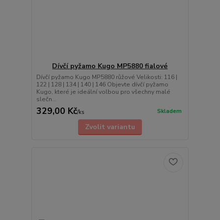
Dívčí pyžamo Kugo MP5880 fialové
Dívčí pyžamo Kugo MP5880 růžové Velikosti: 116 |
122 | 128 | 134 | 140 | 146 Objevte dívčí pyžamo
Kugo, které je ideální volbou pro všechny malé
slečn...
329,00 Kč
Skladem
/
ks
Zvolit variantu