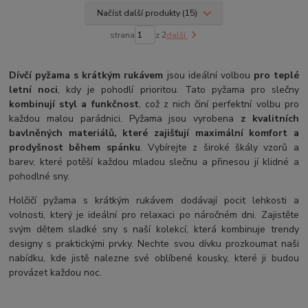
Načíst další produkty (15)
strana
z 2
další
Dívčí pyžama s krátkým rukávem
jsou ideální volbou
pro teplé
letní noci
, kdy je pohodlí prioritou. Tato pyžama pro slečny
kombinují styl a funkčnost
, což z nich činí perfektní volbu pro
každou malou parádnici. Pyžama jsou vyrobena
z kvalitních
bavlněných materiálů, které zajišťují maximální komfort a
prodyšnost během spánku
. Vybírejte z široké škály vzorů a
barev, které potěší každou mladou slečnu a přinesou jí klidné a
pohodlné sny.
Holčičí pyžama s krátkým rukávem dodávají pocit lehkosti a
volnosti, který je ideální pro relaxaci po náročném dni. Zajistěte
svým dětem sladké sny s naší kolekcí, která kombinuje trendy
designy s praktickými prvky. Nechte svou dívku prozkoumat naši
nabídku, kde jistě nalezne své oblíbené kousky, které ji budou
provázet každou noc.