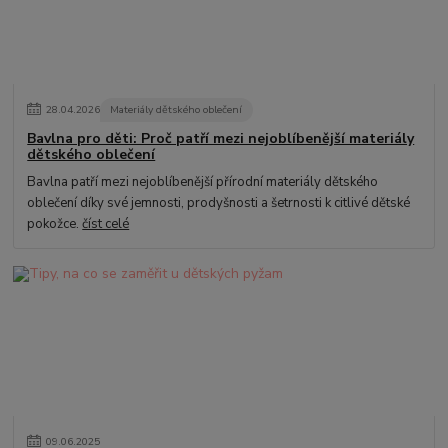
28
.
04
.
2026
Materiály dětského oblečení
Bavlna pro děti: Proč patří mezi nejoblíbenější materiály
dětského oblečení
Bavlna patří mezi nejoblíbenější přírodní materiály dětského
oblečení díky své jemnosti, prodyšnosti a šetrnosti k citlivé dětské
pokožce.
číst celé
09
.
06
.
2025