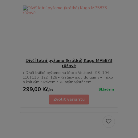
Dívčí letní pyžamo (krátké) Kugo MP5873
růžové
• Dívčí krátké pyžamo na léto • Velikosti: 98 | 104 |
110 | 116 | 122 | 128 • Kraťasy jsou do gumy • Tričko
s krátkým rukávem a kulatým výstřihem
299,00 Kč
Skladem
/
ks
Zvolit variantu