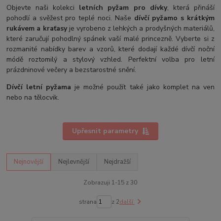
Objevte naši kolekci
letních pyžam pro dívky
, která přináší
pohodlí a svěžest pro teplé noci. Naše
dívčí pyžamo s krátkým
rukávem a kraťasy
je vyrobeno z lehkých a prodyšných materiálů,
které zaručují pohodlný spánek vaší malé princezně. Vyberte si z
rozmanité nabídky barev a vzorů, které dodají každé dívčí noční
módě roztomilý a stylový vzhled. Perfektní volba pro letní
prázdninové večery a bezstarostné snění.
Dívčí letní pyžama
je možné použít také jako komplet na ven
nebo na tělocvik.
Upřesnit parametry
Nejnovější
Nejlevnější
Nejdražší
Zobrazuji 1-15 z 30
strana
z 2
další