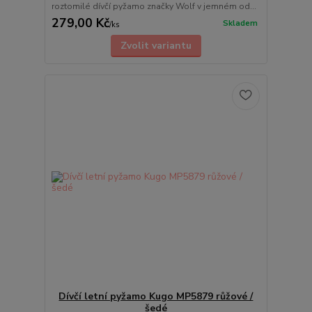
roztomilé dívčí pyžamo značky Wolf v jemném od...
279,00 Kč
Skladem
/
ks
Zvolit variantu
Dívčí letní pyžamo Kugo MP5879 růžové /
šedé