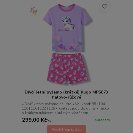
Dívčí letní pyžamo (krátké) Kugo MP5873
fialovo-růžové
• Dívčí krátké pyžamo na léto • Velikosti: 98 | 104 |
110 | 116 | 122 | 128 • Kraťasy jsou do gumy • Tričko
s krátkým rukávem a kulatým výstřihem
299,00 Kč
Skladem
/
ks
Zvolit variantu