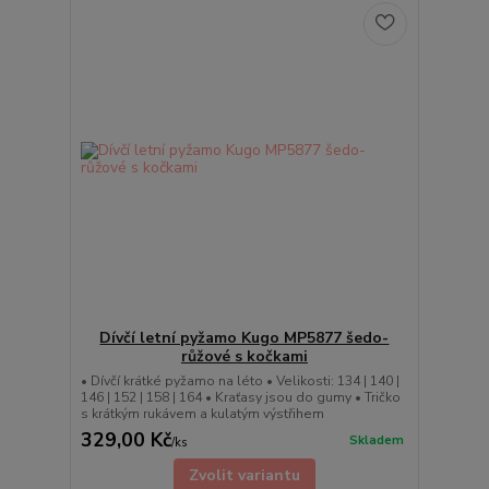
Dívčí letní pyžamo Kugo MP5877 šedo-
růžové s kočkami
• Dívčí krátké pyžamo na léto • Velikosti: 134 | 140 |
146 | 152 | 158 | 164 • Kraťasy jsou do gumy • Tričko
s krátkým rukávem a kulatým výstřihem
329,00 Kč
Skladem
/
ks
Zvolit variantu