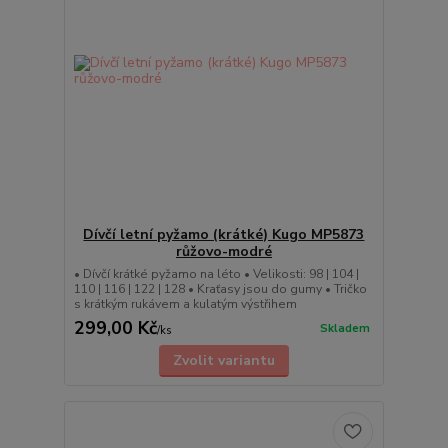
Dívčí letní pyžamo (krátké) Kugo MP5873
růžovo-modré
• Dívčí krátké pyžamo na léto • Velikosti: 98 | 104 |
110 | 116 | 122 | 128 • Kraťasy jsou do gumy • Tričko
s krátkým rukávem a kulatým výstřihem
299,00 Kč
Skladem
/
ks
Zvolit variantu