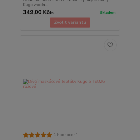
Oblíbené dětské softshellové tepláky od firmy
Kugo vhodn...
349,00 Kč
Skladem
/
ks
Zvolit variantu
1 hodnocení