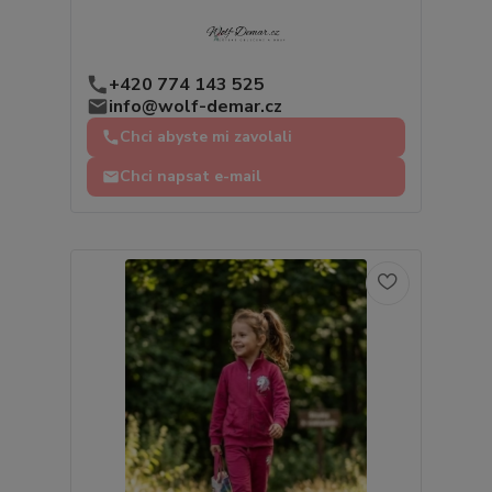
+420 774 143 525
info@wolf-demar.cz
Chci abyste mi zavolali
Chci napsat e-mail