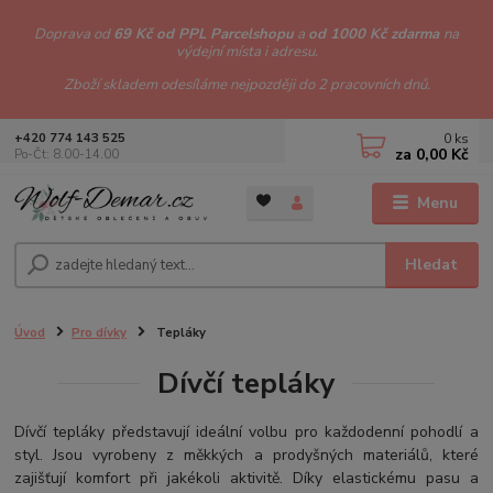
Doprava od
69 Kč od PPL Parcelshopu
a
od 1000 Kč zdarma
na
výdejní místa i adresu.
Zboží skladem odesíláme nejpozději do 2 pracovních dnů.
0
ks
+420 774 143 525
za
0,00 Kč
Po-Čt: 8.00-14.00
Menu
Hledat
Úvod
Pro dívky
Tepláky
Dívčí tepláky
Dívčí tepláky představují ideální volbu pro každodenní pohodlí a
styl. Jsou vyrobeny z měkkých a prodyšných materiálů, které
zajišťují komfort při jakékoli aktivitě. Díky elastickému pasu a