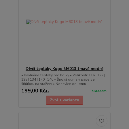
Dívčí tepláky Kugo M6013 tmavě modré
• Bavlněné tepláky pro holky • Velikosti: 116 | 122 |
128 | 134 | 140 | 146 • Široká guma v pase se
šňůrkou na stažení • Nohavice do lemu
199,00 Kč
Skladem
/
ks
Zvolit variantu