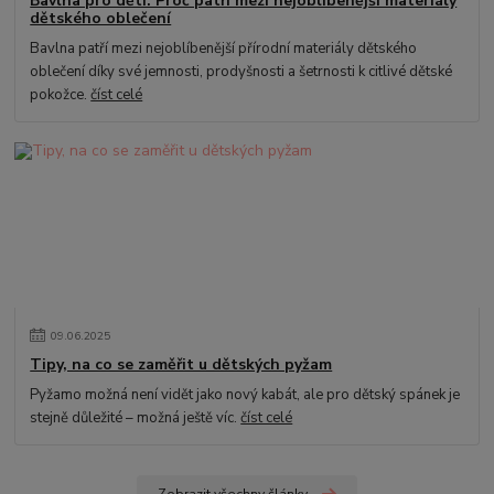
Bavlna pro děti: Proč patří mezi nejoblíbenější materiály
dětského oblečení
Bavlna patří mezi nejoblíbenější přírodní materiály dětského
oblečení díky své jemnosti, prodyšnosti a šetrnosti k citlivé dětské
pokožce.
číst celé
09
.
06
.
2025
Tipy, na co se zaměřit u dětských pyžam
Pyžamo možná není vidět jako nový kabát, ale pro dětský spánek je
stejně důležité – možná ještě víc.
číst celé