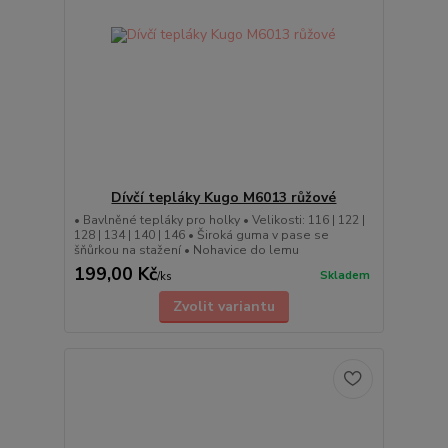
Dívčí tepláky Kugo M6013 růžové
• Bavlněné tepláky pro holky • Velikosti: 116 | 122 |
128 | 134 | 140 | 146 • Široká guma v pase se
šňůrkou na stažení • Nohavice do lemu
199,00 Kč
Skladem
/
ks
Zvolit variantu