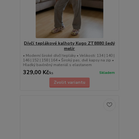
Dívčí teplákové kalhoty Kugo ZT8880 šedý
melír
• Moderní široké dívčí tepláky • Velikosti: 134 | 140 |
146 | 152 | 158 | 164 • Široký pas, dvě kapsy na zip •
Hladký bavlněný materiál s elastanem
329,00 Kč
Skladem
/
ks
Zvolit variantu