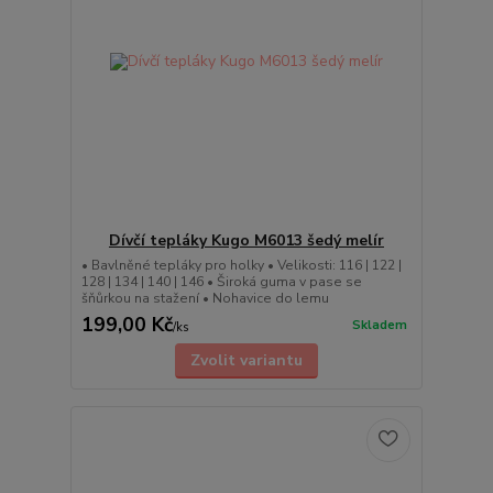
Dívčí tepláky Kugo M6013 šedý melír
• Bavlněné tepláky pro holky • Velikosti: 116 | 122 |
128 | 134 | 140 | 146 • Široká guma v pase se
šňůrkou na stažení • Nohavice do lemu
199,00 Kč
Skladem
/
ks
Zvolit variantu