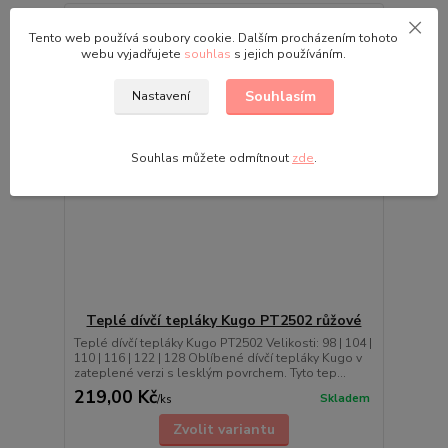
Tento web používá soubory cookie. Dalším procházením tohoto
webu vyjadřujete
souhlas
s jejich používáním.
Souhlasím
Nastavení
Souhlas můžete odmítnout
zde
.
Teplé dívčí tepláky Kugo PT2502 růžové
Teplé dívčí tepláky Kugo PT2502 Velikosti: 98 | 104 |
110 | 116 | 122 | 128 Oblíbené dívčí tepláky Kugo v
zateplené verzi s lesklým povrchem. Tyto tep...
219,00 Kč
Skladem
/
ks
Zvolit variantu