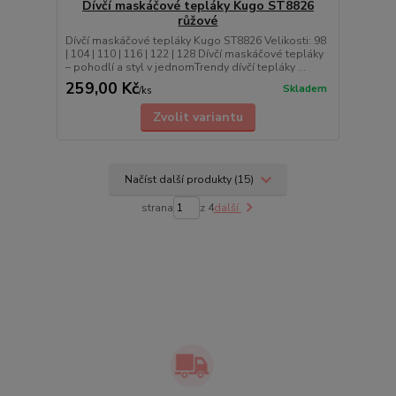
Dívčí maskáčové tepláky Kugo ST8826
růžové
Dívčí maskáčové tepláky Kugo ST8826 Velikosti: 98
| 104 | 110 | 116 | 122 | 128 Dívčí maskáčové tepláky
– pohodlí a styl v jednomTrendy dívčí tepláky ...
259,00 Kč
Skladem
/
ks
Zvolit variantu
Načíst další produkty (15)
strana
z 4
další