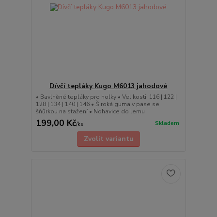
Dívčí tepláky Kugo M6013 jahodové
• Bavlněné tepláky pro holky • Velikosti: 116 | 122 |
128 | 134 | 140 | 146 • Široká guma v pase se
šňůrkou na stažení • Nohavice do lemu
199,00 Kč
Skladem
/
ks
Zvolit variantu