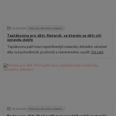
02
.
06
.
2026
Materiály dětského oblečení
Teplákovina pro děti: Materiál, ve kterém se děti cítí
opravdu dobře
Teplákovina patří mezi nejoblíbenější materiály dětského oblečení
díky své pohodlnosti, pružnosti a všestrannému využití.
číst celé
28
.
04
.
2026
Materiály dětského oblečení