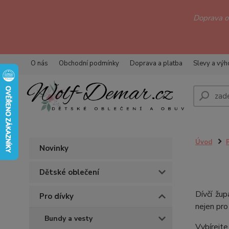
Doprava 
O nás
Obchodní podmínky
Doprava a platba
Slevy a vý
Úvod
Novinky
Dětské oblečení
Dívčí žu
Pro dívky
nejen pro
Bundy a vesty
Vybírejte