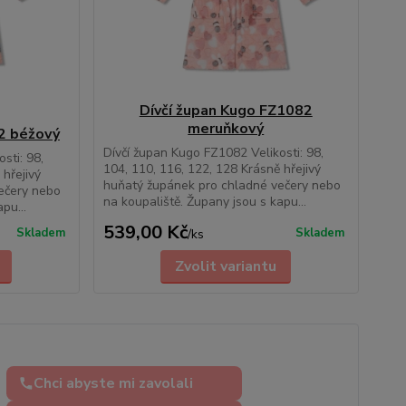
Dívčí župan Kugo FZ1082
meruňkový
2 béžový
Dívčí župan Kugo FZ1082 Velikosti: 98,
sti: 98,
104, 110, 116, 122, 128 Krásně hřejivý
 hřejivý
huňatý župánek pro chladné večery nebo
ečery nebo
na koupaliště. Župany jsou s kapu...
pu...
539,00 Kč
Skladem
Skladem
/
ks
Zvolit variantu
Chci abyste mi zavolali