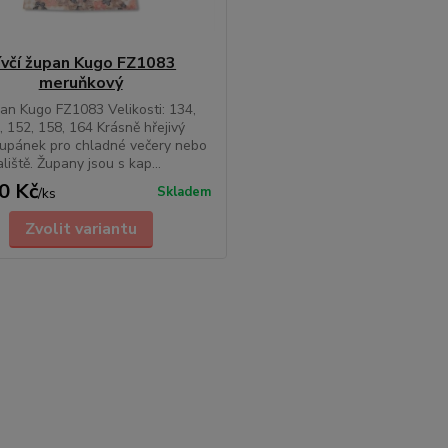
ívčí župan Kugo FZ1083
meruňkový
pan Kugo FZ1083 Velikosti: 134,
, 152, 158, 164 Krásně hřejivý
župánek pro chladné večery nebo
liště. Župany jsou s kap...
0 Kč
Skladem
/
ks
Zvolit variantu