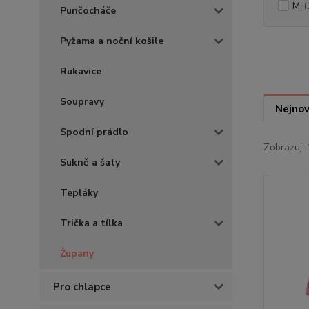
M
(
Punčocháče
Pyžama a noční košile
Rukavice
Soupravy
Nejnov
Spodní prádlo
Zobrazuji 
Sukně a šaty
Tepláky
Trička a tílka
Župany
Pro chlapce