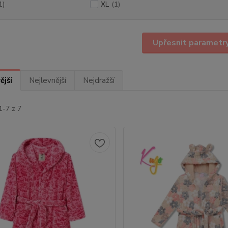
1)
XL
(1)
Upřesnit parametr
ější
Nejlevnější
Nejdražší
1-7 z 7