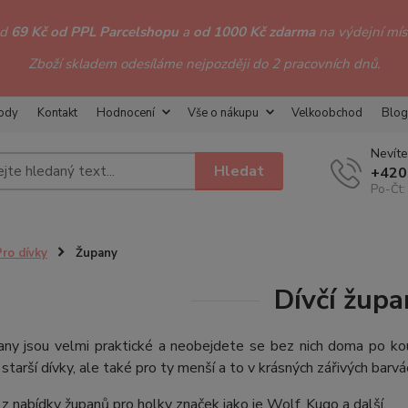
od
69 Kč od PPL Parcelshopu
a
od 1000 Kč zdarma
na výdejní míst
Zboží skladem odesíláme nejpozději do 2 pracovních dnů.
hody
Kontakt
Hodnocení
Vše o nákupu
Velkoobchod
Blog
Nevíte
Hledat
+420
Po-Čt:
Pro dívky
Župany
Dívčí župa
pany jsou velmi praktické a neobejdete se bez nich doma po ko
 starší dívky, ale také pro ty menší a to v krásných zářivých barv
 z nabídky županů pro holky značek jako je Wolf, Kugo a další.