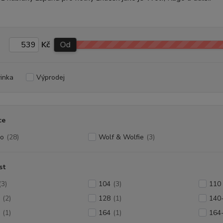
Kč
Od
inka
Výprodej
ce
o
(28)
Wolf & Wolfie
(3)
st
(3)
104
(3)
110
(2)
128
(1)
140
(1)
164
(1)
164