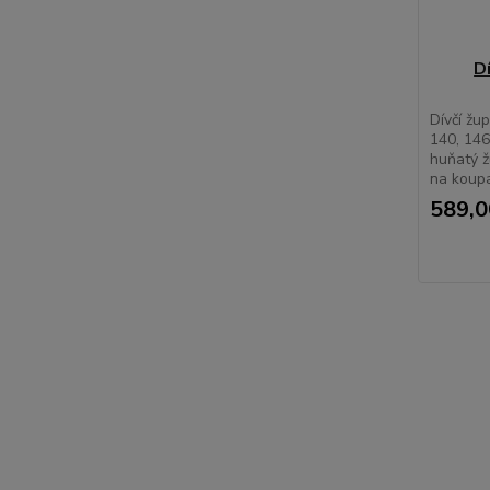
D
Dívčí žu
140, 146
huňatý 
na koupa
589,0