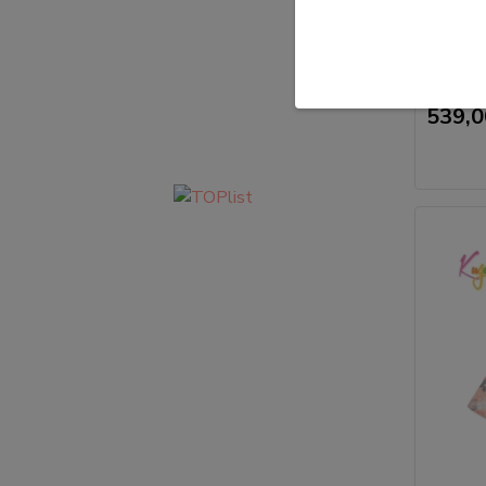
Dívčí žu
104, 110
huňatý 
na koupa
539,0