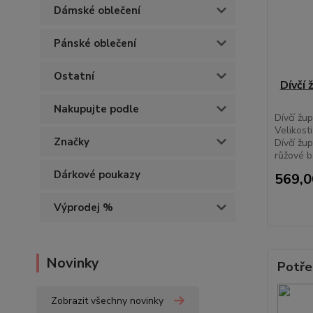
Dámské oblečení
Pánské oblečení
Ostatní
Dívčí
Nakupujte podle
Dívčí žu
Velikost
Značky
Dívčí žu
růžové b
Dárkové poukazy
569,0
Výprodej %
Novinky
Potře
Zobrazit všechny novinky