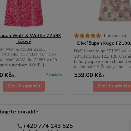
 župan Wolf & Wolfie Z2593
1 hodnocení
růžový
Dívčí župan Kugo FZ108
pan Wolf & Wolfie Z2593
Dívčí župan Kugo FZ1082 Veliko
i: 140-146 | 152-158 | 164-170
104, 110, 116, 122, 128 Krásně
pan Wolf & Wolfie Z2593 v něžné
huňatý župánek pro chladné v
arvě s motivem „LOVE“ j...
na koupaliště. Župany jsou s ka
0 Kč
539,00 Kč
Skladem
/
ks
/
ks
Zvolit variantu
Zvolit variantu
bujete poradit?
+420 774 143 525