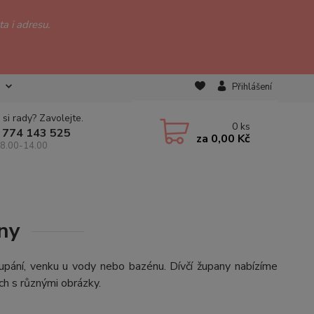
a i adresu.
Přihlášení
 si rady? Zavolejte.
0
ks
 774 143 525
za
0,00 Kč
 8.00-14.00
ny
upání, venku u vody nebo bazénu. Dívčí župany nabízíme
ách s různými obrázky.