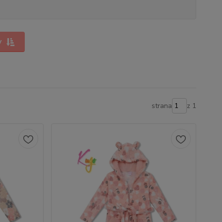
y
strana
z 1