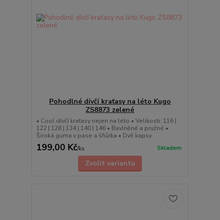
Pohodlné dívčí kraťasy na léto Kugo
ZS8873 zelené
• Cool dívčí kraťasy nejen na léto • Velikosti: 116 |
122 | 128 | 134 | 140 | 146 • Bavlněné a pružné •
Široká guma v pase a šňůrka • Dvě kapsy
199,00 Kč
Skladem
/
ks
Zvolit variantu