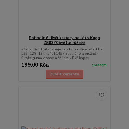
Pohodlné dívčí kraťasy na léto Kugo
ZS8873 světle růžové
• Cool dívčí kraťasy nejen na léto • Velikosti: 116 |
122 | 128 | 134 | 140 | 146 • Bavlněné a pružné •
Široká guma v pase a šňůrka • Dvě kapsy
199,00 Kč
Skladem
/
ks
Zvolit variantu