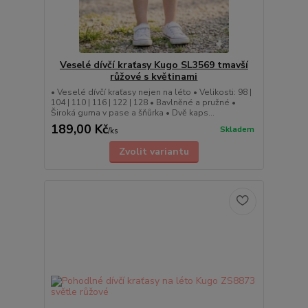
Veselé dívčí kraťasy Kugo SL3569 tmavší
růžové s květinami
• Veselé dívčí kraťasy nejen na léto • Velikosti: 98 |
104 | 110 | 116 | 122 | 128 • Bavlněné a pružné •
Široká guma v pase a šňůrka • Dvě kaps...
189,00 Kč
Skladem
/
ks
Zvolit variantu