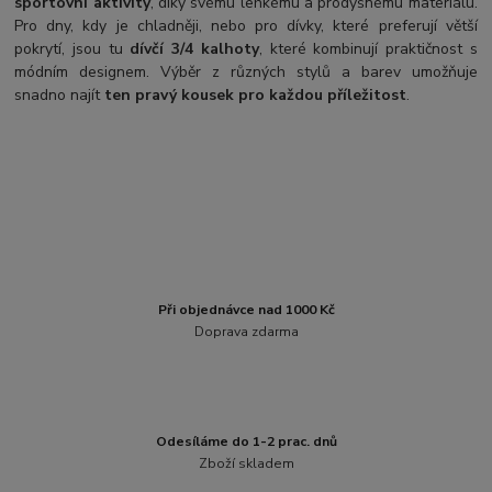
sportovní aktivity
, díky svému lehkému a prodyšnému materiálu.
Pro dny, kdy je chladněji, nebo pro dívky, které preferují větší
pokrytí, jsou tu
dívčí 3/4 kalhoty
, které kombinují praktičnost s
módním designem. Výběr z různých stylů a barev umožňuje
snadno najít
ten pravý kousek pro každou příležitost
.
Při objednávce nad 1000 Kč
Doprava zdarma
Odesíláme do 1-2 prac. dnů
Zboží skladem