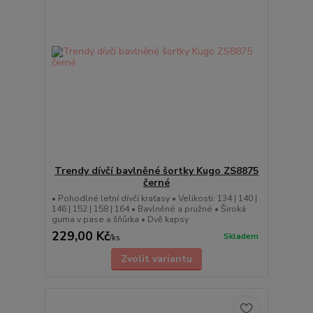
Trendy dívčí bavlněné šortky Kugo ZS8875
černé
• Pohodlné letní dívčí kraťasy • Velikosti: 134 | 140 |
146 | 152 | 158 | 164 • Bavlněné a pružné • Široká
guma v pase a šňůrka • Dvě kapsy
229,00 Kč
Skladem
/
ks
Zvolit variantu