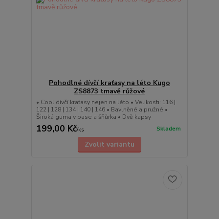
Pohodlné dívčí kraťasy na léto Kugo
ZS8873 tmavě růžové
• Cool dívčí kraťasy nejen na léto • Velikosti: 116 |
122 | 128 | 134 | 140 | 146 • Bavlněné a pružné •
Široká guma v pase a šňůrka • Dvě kapsy
199,00 Kč
Skladem
/
ks
Zvolit variantu