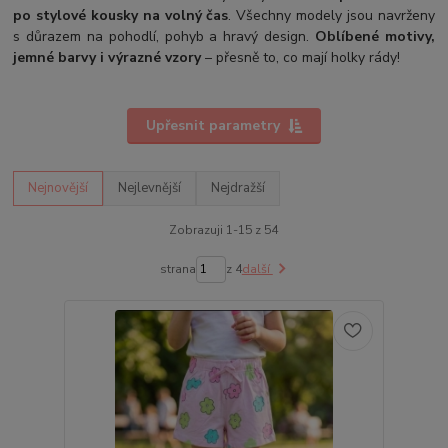
po stylové kousky na volný čas
. Všechny modely jsou navrženy
s důrazem na pohodlí, pohyb a hravý design.
Oblíbené motivy,
jemné barvy i výrazné vzory
– přesně to, co mají holky rády!
Upřesnit parametry
Nejnovější
Nejlevnější
Nejdražší
Zobrazuji 1-15 z 54
strana
z 4
další