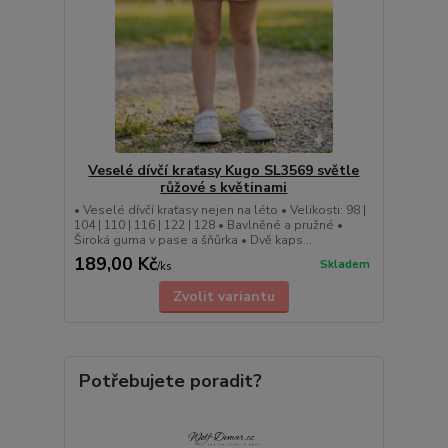
Veselé dívčí kraťasy Kugo SL3569 světle
růžové s květinami
• Veselé dívčí kraťasy nejen na léto • Velikosti: 98 |
104 | 110 | 116 | 122 | 128 • Bavlněné a pružné •
Široká guma v pase a šňůrka • Dvě kaps...
189,00 Kč
Skladem
/
ks
Zvolit variantu
Potřebujete poradit?