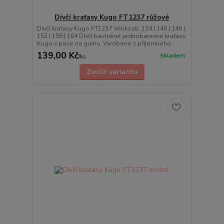
Dívčí kraťasy Kugo FT1237 růžové
Dívčí kraťasy Kugo FT1237 Velikosti: 134 | 140 | 146 |
152 | 158 | 164 Dívčí bavlněné jednobarevné kraťasy
Kugo v pase na gumu. Vyrobené z příjemného ...
139,00 Kč
Skladem
/
ks
Zvolit variantu