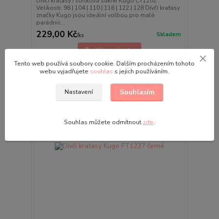
Dívčí kraťasy / šortková sukně Kugo CY1102
Velikosti: 98 | 104 | 110 | 116 | 122 | 128 Dívčí kraťasy
značky Kugo jsou ideální volbou pro malé
parádnic...
229,00 Kč
Skladem
/
ks
Zvolit variantu
Tento web používá soubory cookie. Dalším procházením tohoto
webu vyjadřujete
souhlas
s jejich používáním.
Souhlasím
Nastavení
Souhlas můžete odmítnout
zde
.