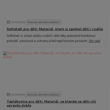
04
.
06
.
2026
Materiály dětského oblečení
Softshell pro děti: Materiál, který si zamilují děti i rodiče
Softshell si získal oblibu rodičů i dětí díky jedinečné kombinaci
pohodlí, odolnosti a ochrany před nepříznivým počasím.
číst celé
02
.
06
.
2026
Materiály dětského oblečení
Teplákovina pro děti: Materiál, ve kterém se děti cítí
opravdu dobře