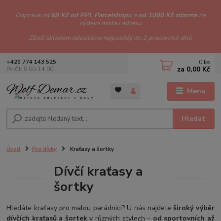
Doprava od
69 Kč od PPL Parcelshopu
a
od 1000 Kč zdarma
na
výdejní místa i adresu.
Zboží skladem odesíláme nejpozději do 2 pracovních dnů.
0
ks
+420 774 143 525
za
0,00 Kč
Po-Čt: 8.00-14.00
Menu
Hledat
Úvod
Pro dívky
Kraťasy a šortky
Dívčí kraťasy a
šortky
Hledáte kraťasy pro malou parádnici? U nás najdete
široký výběr
dívčích kraťasů a šortek
v různých stylech –
od sportovních až