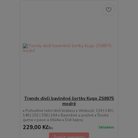
Trendy dívčí bavlněné šortky Kugo ZS8875
modré
• Pohodlné letní dívčí kraťasy • Velikosti: 134 | 140 |
146 | 152 | 158 | 164 • Bavlněné a pružné • Široká
guma v pase a šňůrka • Dvě kapsy
229,00 Kč
Skladem
/
ks
Zvolit variantu