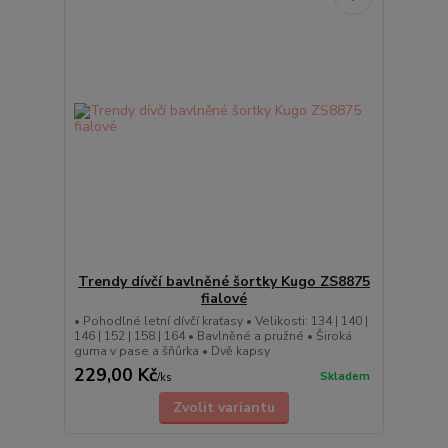
Trendy dívčí bavlněné šortky Kugo ZS8875
fialové
• Pohodlné letní dívčí kraťasy • Velikosti: 134 | 140 |
146 | 152 | 158 | 164 • Bavlněné a pružné • Široká
guma v pase a šňůrka • Dvě kapsy
229,00 Kč
Skladem
/
ks
Zvolit variantu