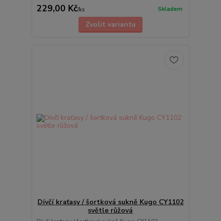
229,00 Kč
Skladem
/
ks
Zvolit variantu
Dívčí kraťasy / šortková sukně Kugo CY1102
světle růžová