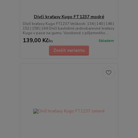
Dívčí kraťasy Kugo FT1237 modré
Dívčí kraťasy Kugo FT1237 Velikosti: 134 | 140 | 146 |
152 | 158 | 164 Dívčí bavlněné jednobarevné kraťasy
Kugo v pase na gumu. Vyrobené z příjemného ...
139,00 Kč
Skladem
/
ks
Zvolit variantu