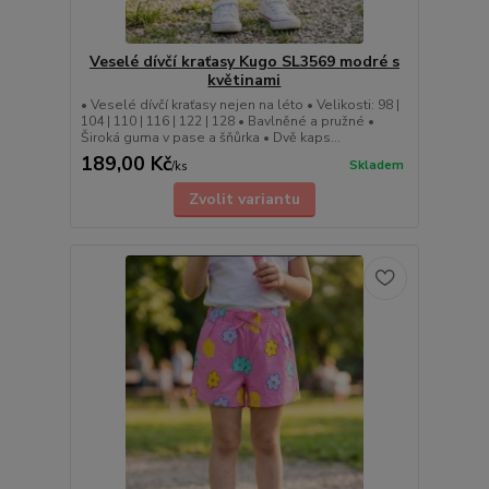
Veselé dívčí kraťasy Kugo SL3569 modré s
květinami
• Veselé dívčí kraťasy nejen na léto • Velikosti: 98 |
104 | 110 | 116 | 122 | 128 • Bavlněné a pružné •
Široká guma v pase a šňůrka • Dvě kaps...
189,00 Kč
Skladem
/
ks
Zvolit variantu