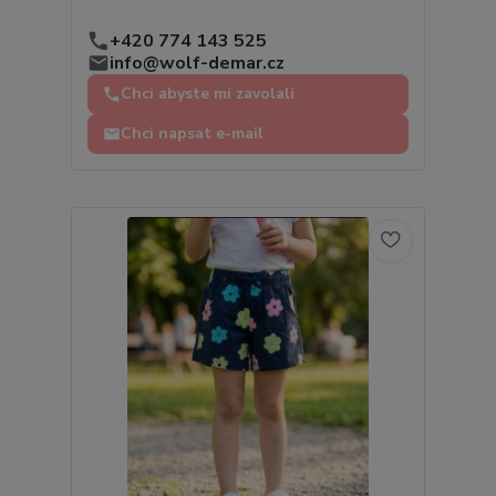
+420 774 143 525
info@wolf-demar.cz
Chci abyste mi zavolali
Chci napsat e-mail