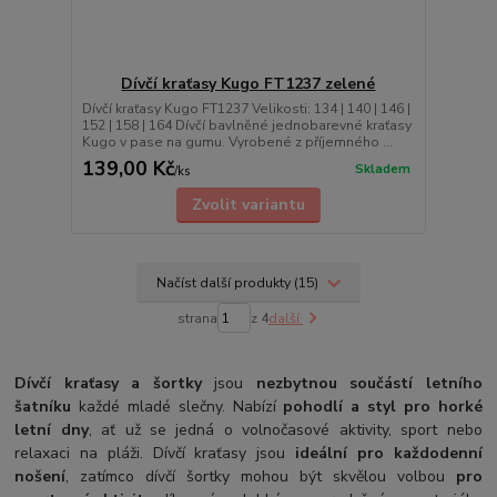
Dívčí kraťasy Kugo FT1237 zelené
Dívčí kraťasy Kugo FT1237 Velikosti: 134 | 140 | 146 |
152 | 158 | 164 Dívčí bavlněné jednobarevné kraťasy
Kugo v pase na gumu. Vyrobené z příjemného ...
139,00 Kč
Skladem
/
ks
Zvolit variantu
Načíst další produkty (15)
strana
z 4
další
Dívčí kraťasy a šortky
jsou
nezbytnou součástí letního
šatníku
každé mladé slečny. Nabízí
pohodlí a styl pro horké
letní dny
, ať už se jedná o volnočasové aktivity, sport nebo
relaxaci na pláži. Dívčí kraťasy jsou
ideální pro každodenní
nošení
, zatímco dívčí šortky mohou být skvělou volbou
pro