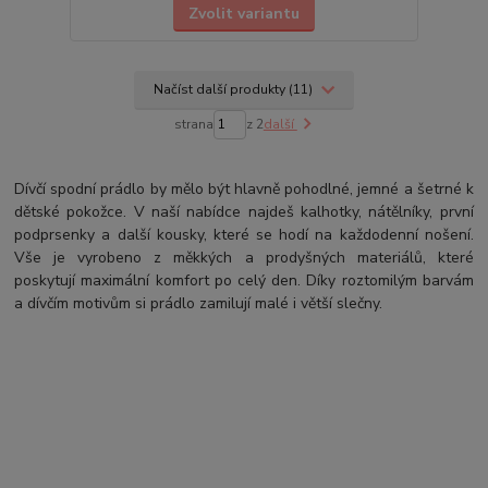
Zvolit variantu
Načíst další produkty (11)
strana
z 2
další
Dívčí spodní prádlo by mělo být hlavně pohodlné, jemné a šetrné k
dětské pokožce. V naší nabídce najdeš kalhotky, nátělníky, první
podprsenky a další kousky, které se hodí na každodenní nošení.
Vše je vyrobeno z měkkých a prodyšných materiálů, které
poskytují maximální komfort po celý den. Díky roztomilým barvám
a dívčím motivům si prádlo zamilují malé i větší slečny.