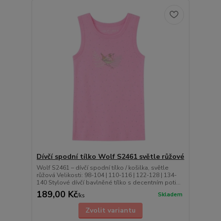
Dívčí spodní tílko Wolf S2461 světle růžové
Wolf S2461 – dívčí spodní tílko / košilka, světle
růžová Velikosti: 98-104 | 110-116 | 122-128 | 134-
140 Stylové dívčí bavlněné tílko s decentním poti...
189,00 Kč
Skladem
/
ks
Zvolit variantu