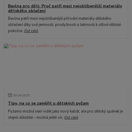
Bavlna pro děti: Proč patří mezi nejoblíbenější materiály
dětského oblečení
Bavlna patří mezi nejoblíbenější přírodní materiály dětského
oblečení díky své jemnosti, prodyšnosti a šetrnosti k citlivé dětské
pokožce.
číst celé
09
.
06
.
2025
Tipy, na co se zaměřit u dětských pyžam
Pyžamo možná není vidět jako nový kabát, ale pro dětský spánek je
stejně důležité – možná ještě víc.
číst celé