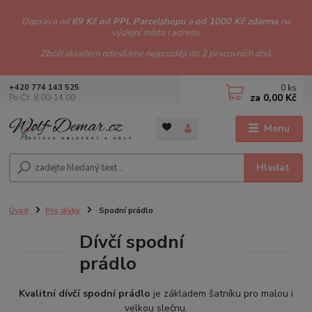
Doprava od
69 Kč od PPL Parcelshopu
a
od 1000 Kč zdarma
na
výdejní místa i adresu.
Zboží skladem odesíláme nejpozději do 2 pracovních dnů.
0
ks
+420 774 143 525
za
0,00 Kč
Po-Čt: 8.00-14.00
Menu
Hledat
Úvod
Pro dívky
Spodní prádlo
Dívčí spodní
prádlo
Kvalitní dívčí spodní prádlo
je základem šatníku pro malou i
velkou slečnu.