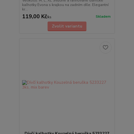
Velikosti: M, L, XL Svůdné a rafinované dámské
kalhotky Evona s krajkou na zadním díle. Elegantní
kr...
119,00 Kč
Skladem
/
ks
Zvolit variantu
Dívčí kalhotky Kouzelná beruška 5233227