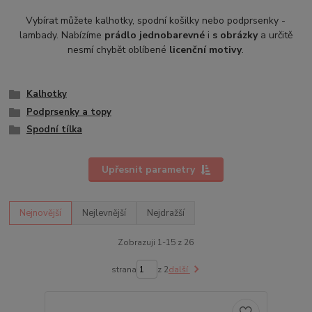
Vybírat můžete kalhotky, spodní košilky nebo podprsenky -
lambady. Nabízíme
prádlo jednobarevné
i
s obrázky
a určitě
nesmí chybět oblíbené
licenční motivy
.
Kalhotky
Podprsenky a topy
Spodní tílka
Upřesnit parametry
Nejnovější
Nejlevnější
Nejdražší
Zobrazuji 1-15 z 26
strana
z 2
další