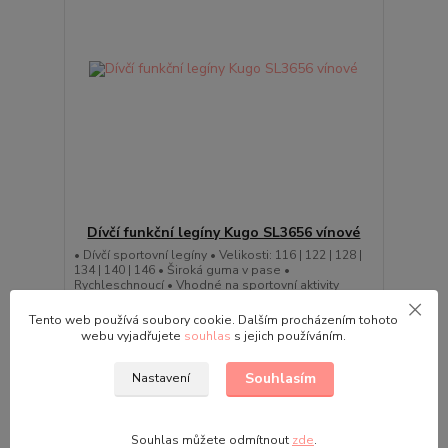
Dívčí funkční legíny Kugo SL3656 vínové
• Dívčí sportovní legíny • Velikosti: 116 | 122 | 128 |
134 | 140 | 146 • Široká guma v pase •
Rychleschnoucí • Vhodné na sportovní aktivity
349,00 Kč
Skladem
/
ks
Tento web používá soubory cookie. Dalším procházením tohoto
webu vyjadřujete
souhlas
s jejich používáním.
Zvolit variantu
Souhlasím
Nastavení
Souhlas můžete odmítnout
zde
.