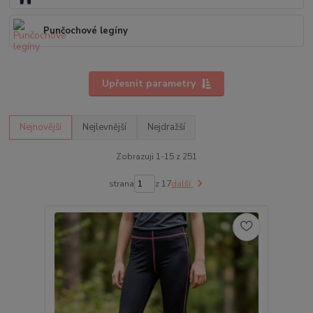
Punčochové legíny
Upřesnit parametry
Nejnovější
Nejlevnější
Nejdražší
Zobrazuji 1-15 z 251
strana
z 17
další