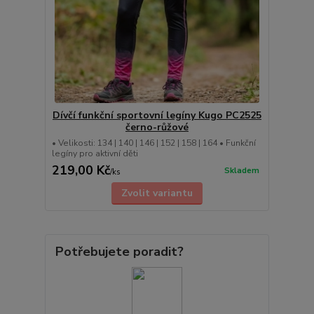
Dívčí funkční sportovní legíny Kugo PC2525
černo-růžové
• Velikosti: 134 | 140 | 146 | 152 | 158 | 164 • Funkční
legíny pro aktivní děti
219,00 Kč
Skladem
/
ks
Zvolit variantu
Potřebujete poradit?