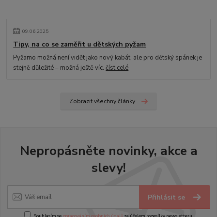
09
.
06
.
2025
Tipy, na co se zaměřit u dětských pyžam
Pyžamo možná není vidět jako nový kabát, ale pro dětský spánek je
stejně důležité – možná ještě víc.
číst celé
Zobrazit všechny články
Nepropásněte novinky, akce a
slevy!
Přihlásit se
Souhlasím se
zpracováním osobních údajů
za účelem rozesílky newsletteru.