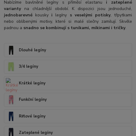
Nabízíme bavlněné legíny s příměsí elastanu
i zateplené
varianty
na chladnější období. K dispozici jsou jednoduché,
jednobarevné
kousky
i
legíny
s veselými potisky
, třpytkami
nebo oblíbenými motivy, které si malé slečny zamilují. Skvěle
padnou a
snadno se kombinují s tunikami, mikinami i tričky
.
Dlouhé legíny
3/4 legíny
Krátké legíny
Funkční legíny
Riflové legíny
Zateplené legíny