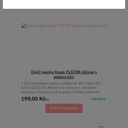
Dívčí legíny Kugo FL6738 růžové s
jednorožci
• Dívčí bavlněné legíny • Velikosti: 98 | 104 | 110 |
116 | 122 | 128 • Moderní a stylové s veselými
obrázky • V pase pružná guma • Motiv jednorož...
199,00 Kč
Skladem
/
ks
Zvolit variantu