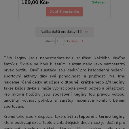
189,00 Kč
Skladem
/
ks
Zvolit variantu
Načíst další produkty (15)
strana
z 17
další
Dívčí legíny jsou nepostradatelnou součástí každého dívčího
šatníku. Skvěle se hodí k šatům, sukním nebo jako samostatný
prvek outfitu. Dívčí elasťáky jsou ideální pro každodenní nošení i
sportovní aktivity díky své pohodlnosti a pružnosti. Na trhu
najdeme různé délky, ať už jde o
dlouhé
,
krátké
nebo
3/4 legíny
,
takže každá dívka si může vybrat podle svých potřeb a příležitosti.
Pro aktivní holčičky jsou
sportovní legíny
tou pravou volbou,
umožňují volnost pohybu a zajišťují maximální komfort během
sportování.
Kromě toho jsou k dispozici také
dívčí zateplené
a
termo legíny
,
které poskytují extra teplo v chladnějších dnech, což je ideální pro
venkovní aktivity i do školy. Tím se stávají skvělou volbou pro