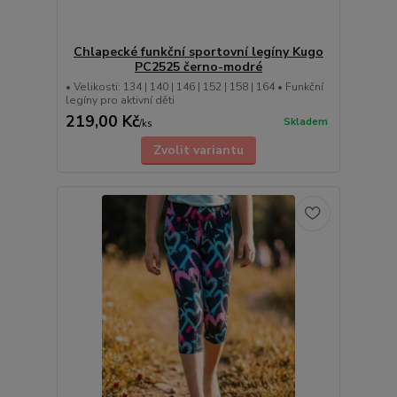
Chlapecké funkční sportovní legíny Kugo
PC2525 černo-modré
• Velikosti: 134 | 140 | 146 | 152 | 158 | 164 • Funkční
legíny pro aktivní děti
219,00 Kč
Skladem
/
ks
Zvolit variantu