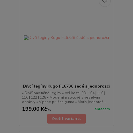
Dívčí legíny Kugo FL6738 šedé s jednorožci
• Dívčí bavlněné legíny • Velikosti: 98 | 104 | 110 |
116 | 122 | 128 • Moderní a stylové s veselými
obrázky • V pase pružná guma • Motiv jednorož...
199,00 Kč
Skladem
/
ks
Zvolit variantu