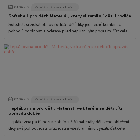
04
.
06
.
2026
Materiály dětského oblečení
Softshell pro děti: Materiál, který si zamilují děti i rodiče
Softshell si získal oblibu rodičů i dětí díky jedinečné kombinaci
pohodlí, odolnosti a ochrany před nepříznivým počasím.
číst celé
02
.
06
.
2026
Materiály dětského oblečení
Teplákovina pro děti: Materiál, ve kterém se děti cítí
opravdu dobře
Teplákovina patří mezi nejoblíbenější materiály dětského oblečení
díky své pohodlnosti, pružnosti a všestrannému využití.
číst celé