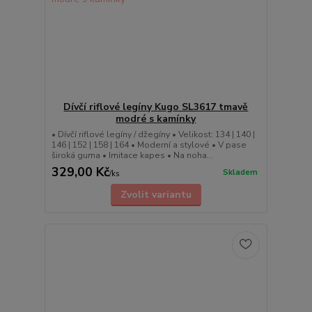
Dívčí riflové legíny Kugo SL3617 tmavě
modré s kamínky
• Dívčí riflové legíny / džegíny • Velikost: 134 | 140 |
146 | 152 | 158 | 164 • Moderní a stylové • V pase
široká guma • Imitace kapes • Na noha...
329,00 Kč
Skladem
/
ks
Zvolit variantu