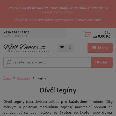
Doprava od
69 Kč od PPL Parcelshopu
a
od 1000 Kč zdarma
na
výdejní místa i adresu.
Zboží skladem odesíláme nejpozději do 2 pracovních dnů.
0
ks
+420 774 143 525
za
0,00 Kč
Po-Čt: 8.00-14.00
Menu
Hledat
Úvod
Pro dívky
Legíny
Dívčí legíny
Dívčí legíny
jsou skvělou volbou
pro každodenní nošení
. Díky
měkkým a pružným materiálům zajišťují maximální pohodlí při
pohybu, ať už jsou holčičky
ve školce
,
ve škole
nebo
doma
.