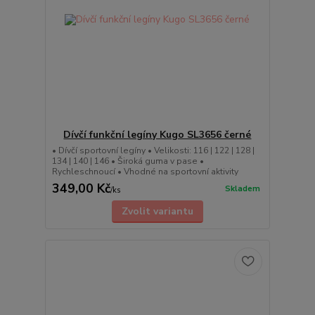
Dívčí funkční legíny Kugo SL3656 černé
• Dívčí sportovní legíny • Velikosti: 116 | 122 | 128 |
134 | 140 | 146 • Široká guma v pase •
Rychleschnoucí • Vhodné na sportovní aktivity
349,00 Kč
Skladem
/
ks
Zvolit variantu