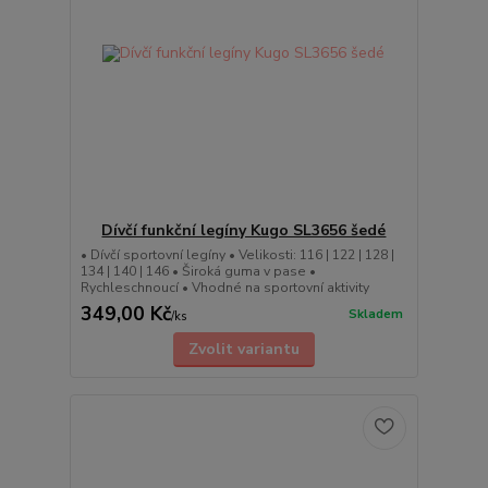
Dívčí funkční legíny Kugo SL3656 šedé
• Dívčí sportovní legíny • Velikosti: 116 | 122 | 128 |
134 | 140 | 146 • Široká guma v pase •
Rychleschnoucí • Vhodné na sportovní aktivity
349,00 Kč
Skladem
/
ks
Zvolit variantu