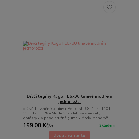
Dívčí legíny Kugo FL6738 tmavě modré s
jednorožci
• Dívčí bavlněné legíny • Velikosti: 98 | 104 | 110 |
116 | 122 | 128 • Moderní a stylové s veselými
obrázky • V pase pružná guma • Motiv jednorož...
199,00 Kč
Skladem
/
ks
Zvolit variantu