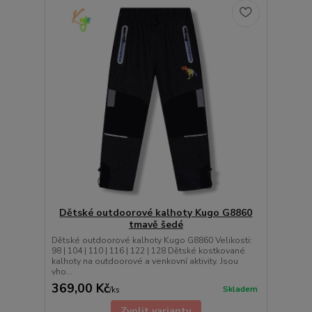
Dětské outdoorové kalhoty Kugo G8860
tmavě šedé
Dětské outdoorové kalhoty Kugo G8860 Velikosti:
98 | 104 | 110 | 116 | 122 | 128 Dětské kostkované
kalhoty na outdoorové a venkovní aktivity. Jsou
vho...
369,00 Kč
Skladem
/
ks
Zvolit variantu