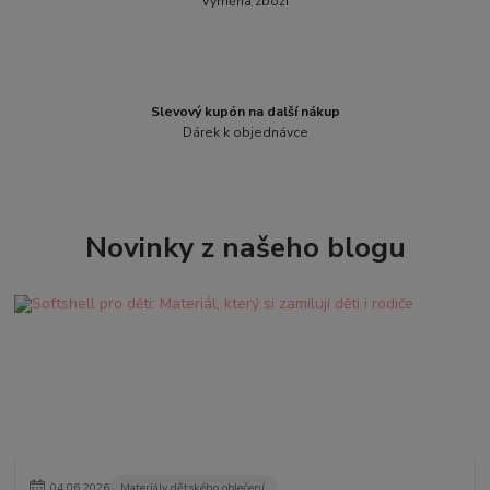
Výměna zboží
Slevový kupón na další nákup
Dárek k objednávce
Novinky z našeho blogu
04
.
06
.
2026
Materiály dětského oblečení