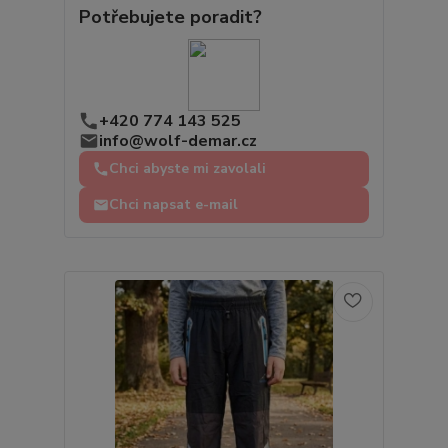
Potřebujete poradit?
+420 774 143 525
info@wolf-demar.cz
Chci abyste mi zavolali
Chci napsat e-mail