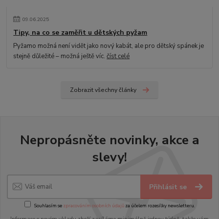
09
.
06
.
2025
Tipy, na co se zaměřit u dětských pyžam
Pyžamo možná není vidět jako nový kabát, ale pro dětský spánek je
stejně důležité – možná ještě víc.
číst celé
Zobrazit všechny články
Nepropásněte novinky, akce a
slevy!
Přihlásit se
Souhlasím se
zpracováním osobních údajů
za účelem rozesílky newsletteru.