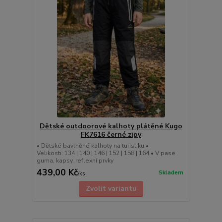
Dětské outdoorové kalhoty plátěné Kugo
FK7616 černé zipy
• Dětské bavlněné kalhoty na turistiku •
Velikosti: 134 | 140 | 146 | 152 | 158 | 164 • V pase
guma, kapsy, reflexní prvky
439,00 Kč
Skladem
/
ks
Zvolit variantu