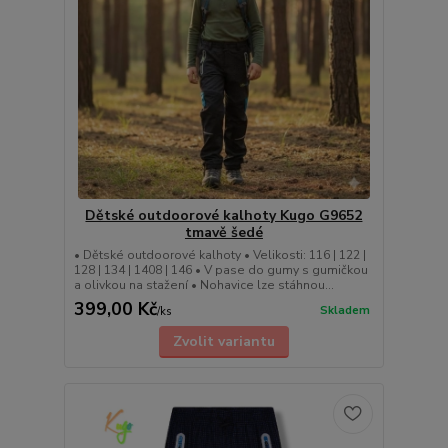
Dětské outdoorové kalhoty Kugo G9652
tmavě šedé
• Dětské outdoorové kalhoty • Velikosti: 116 | 122 |
128 | 134 | 1408 | 146 • V pase do gumy s gumičkou
a olivkou na stažení • Nohavice lze stáhnou...
399,00 Kč
Skladem
/
ks
Zvolit variantu