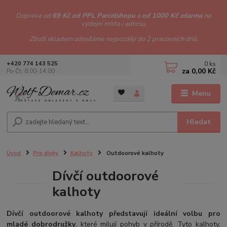
Doprava od
69 Kč od PPL Parcelshopu
a
od 1000 Kč zdarma
na
výdejní místa i adresu.
Zboží skladem odesíláme nejpozději do 2 pracovních dnů.
0
ks
+420 774 143 525
za
0,00 Kč
Po-Čt: 8.00-14.00
Menu
Hledat
Úvod
Pro dívky
Kalhoty
Outdoorové kalhoty
Dívčí outdoorové
kalhoty
Dívčí outdoorové kalhoty představují ideální volbu pro
mladé dobrodružky
, které milují pohyb v přírodě. Tyto kalhoty,