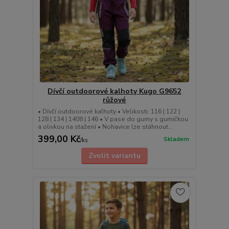
Dívčí outdoorové kalhoty Kugo G9652
růžové
• Dívčí outdoorové kalhoty • Velikosti: 116 | 122 |
128 | 134 | 1408 | 146 • V pase do gumy s gumičkou
a olivkou na stažení • Nohavice lze stáhnout...
399,00 Kč
Skladem
/
ks
Zvolit variantu