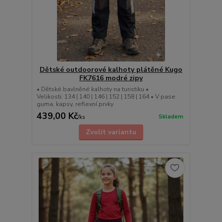
Dětské outdoorové kalhoty plátěné Kugo
FK7616 modré zipy
• Dětské bavlněné kalhoty na turistiku •
Velikosti: 134 | 140 | 146 | 152 | 158 | 164 • V pase
guma, kapsy, reflexní prvky
439,00 Kč
Skladem
/
ks
Zvolit variantu