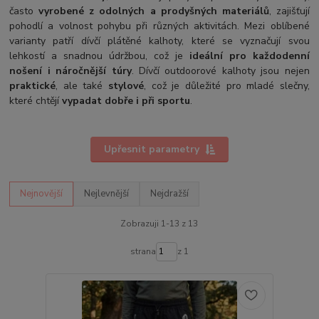
často
vyrobené z odolných a prodyšných materiálů
, zajišťují
pohodlí a volnost pohybu při různých aktivitách. Mezi oblíbené
varianty patří dívčí plátěné kalhoty, které se vyznačují svou
lehkostí a snadnou údržbou, což je
ideální pro každodenní
nošení i náročnější túry
. Dívčí outdoorové kalhoty jsou nejen
praktické
, ale také
stylové
, což je důležité pro mladé slečny,
které chtějí
vypadat dobře i při sportu
.
Upřesnit parametry
Nejnovější
Nejlevnější
Nejdražší
Zobrazuji 1-13 z 13
strana
z 1