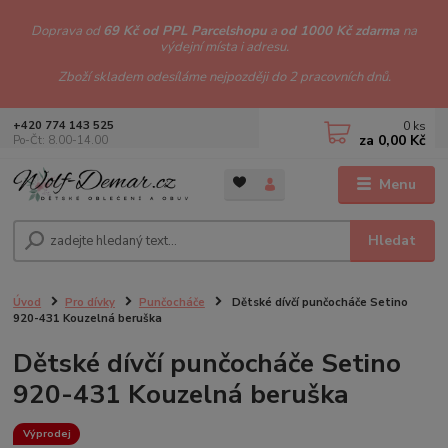
Doprava od
69 Kč od PPL Parcelshopu
a
od 1000 Kč zdarma
na
výdejní místa i adresu.
Zboží skladem odesíláme nejpozději do 2 pracovních dnů.
0
ks
+420 774 143 525
za
0,00 Kč
Po-Čt: 8.00-14.00
Menu
Hledat
Úvod
Pro dívky
Punčocháče
Dětské dívčí punčocháče Setino
920-431 Kouzelná beruška
Dětské dívčí punčocháče Setino
920-431 Kouzelná beruška
Výprodej