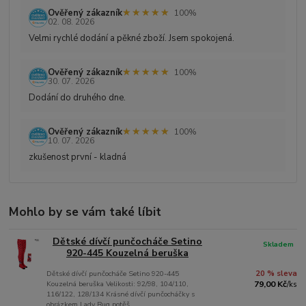
★★★★★
★★★★★
Ověřený zákazník
100%
02. 08. 2026
Velmi rychlé dodání a pěkné zboží. Jsem spokojená.
★★★★★
★★★★★
Ověřený zákazník
100%
30. 07. 2026
Dodání do druhého dne.
★★★★★
★★★★★
Ověřený zákazník
100%
10. 07. 2026
zkušenost první - kladná
Mohlo by se vám také líbit
Dětské dívčí punčocháče Setino
Skladem
920-445 Kouzelná beruška
Dětské dívčí punčocháče Setino 920-445
20 % sleva
Kouzelná beruška Velikosti: 92/98, 104/110,
79,00 Kč
/
ks
116/122, 128/134 Krásné dívčí punčocháčky s
obrázkem Lady Bug potěš...