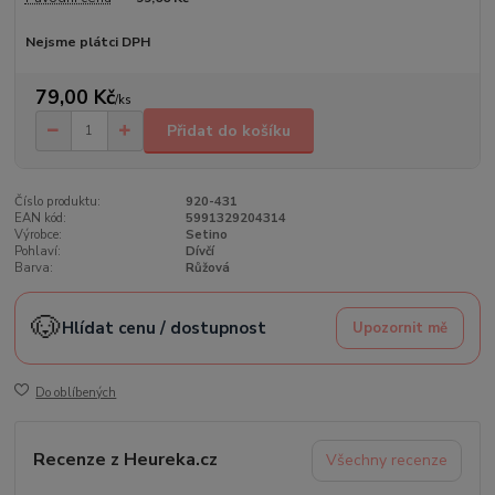
Nejsme plátci DPH
79,00 Kč
/
ks
Přidat do košíku
Číslo produktu:
920-431
EAN kód:
5991329204314
Výrobce:
Setino
Pohlaví:
Dívčí
Barva:
Růžová
🐶
Hlídat cenu / dostupnost
Upozornit mě
Do oblíbených
Recenze z Heureka.cz
Všechny recenze