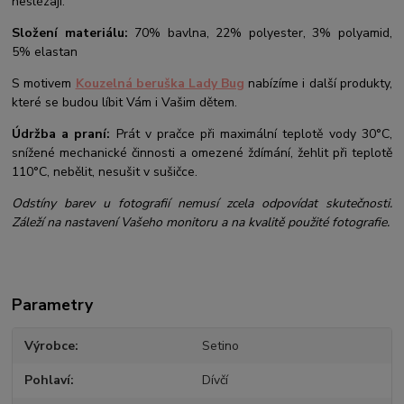
neslézají.
Složení materiálu:
70% bavlna, 22% polyester, 3% polyamid,
5% elastan
S motivem
Kouzelná beruška Lady Bug
nabízíme i další produkty,
které se budou líbit Vám i Vašim dětem.
Údržba a praní:
Prát v pračce při maximální teplotě vody 30°C,
snížené mechanické činnosti a omezené ždímání, žehlit při teplotě
110°C, nebělit, nesušit v sušičce.
Odstíny barev u fotografií nemusí zcela odpovídat skutečnosti.
Záleží na nastavení Vašeho monitoru a na kvalitě použité fotografie.
Parametry
Výrobce
Setino
Pohlaví
Dívčí