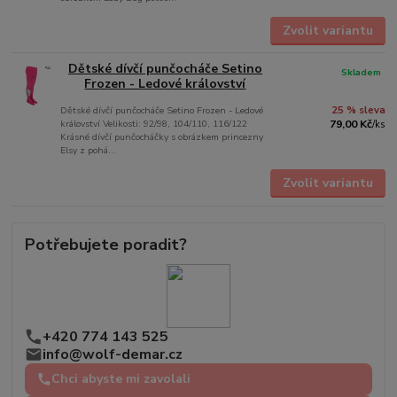
Zvolit variantu
Dětské dívčí punčocháče Setino
Skladem
Frozen - Ledové království
Dětské dívčí punčocháče Setino Frozen - Ledové
25 % sleva
království Velikosti: 92/98, 104/110, 116/122
79,00 Kč
/
ks
Krásné dívčí punčocháčky s obrázkem princezny
Elsy z pohá...
Zvolit variantu
Potřebujete poradit?
+420 774 143 525
info@wolf-demar.cz
Chci abyste mi zavolali