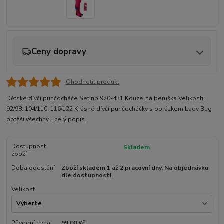
Ceny dopravy
Ohodnotit produkt
Dětské dívčí punčocháče Setino 920-431 Kouzelná beruška Velikosti:
92/98, 104/110, 116/122 Krásné dívčí punčocháčky s obrázkem Lady Bug
potěší všechny...
celý popis
Dostupnost
Skladem
zboží
Doba odeslání
Zboží skladem 1 až 2 pracovní dny. Na objednávku
dle dostupnosti.
Velikost
Původní cena
99,00 Kč