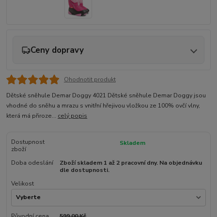
Ceny dopravy
Ohodnotit produkt
Dětské sněhule Demar Doggy 4021 Dětské sněhule Demar Doggy jsou
vhodné do sněhu a mrazu s vnitřní hřejivou vložkou ze 100% ovčí vlny,
která má přiroze...
celý popis
Dostupnost
Skladem
zboží
Doba odeslání
Zboží skladem 1 až 2 pracovní dny. Na objednávku
dle dostupnosti.
Velikost
Původní cena
599,00 Kč