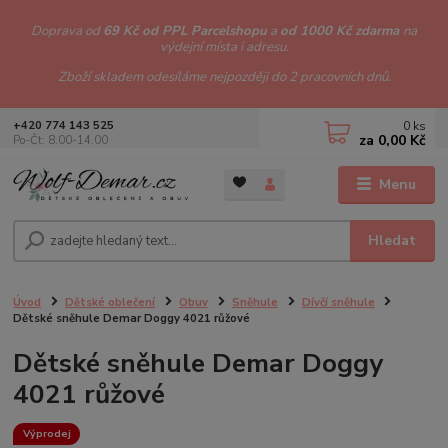
Doprava od
69 Kč od PPL Parcelshopu
a
od 1000 Kč zdarma
na
výdejní místa i adresu.
Zboží skladem odesíláme nejpozději do 2 pracovních dnů.
0
ks
+420 774 143 525
za
0,00 Kč
Po-Čt: 8.00-14.00
Menu
Hledat
Úvod
Dětské oblečení
Obuv
Sněhule
Dívčí sněhule
Dětské sněhule Demar Doggy 4021 růžové
Dětské sněhule Demar Doggy
4021 růžové
Výprodej