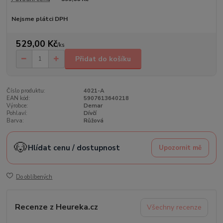
Nejsme plátci DPH
529,00 Kč
/
ks
Přidat do košíku
Číslo produktu:
4021-A
EAN kód:
5907613640218
Výrobce:
Demar
Pohlaví:
Dívčí
Barva:
Růžová
🐶
Hlídat cenu / dostupnost
Upozornit mě
Do oblíbených
Recenze z Heureka.cz
Všechny recenze