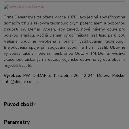
Firma Demar byla založena v roce 1978. Jako jediná společnost na
domácím trhu s takovým technologickým potenciálem a odbornou
znalostí byl Demar vybrán, aby zavedl nové návrhy obuvi pro
polskou armádu. Ročně Demar vyrobí několik set tisíc párů bot.
Většina obuvi je vyrobena s přímým vstřikováním technologií
(nejodolnější spoje při spojování spodní a horní části). Obuv je
vyráběna také s moderní membránou OutDry TM. Demar využívá
zkušeností získaných v oblasti vojenské obuvi na výrobu obuvi v
nejvyšší kvalitě.
Výrobce:
PW. DEMAR,
ul. Kościelna 26, 42-244 Mstów, Polsko;
info@demar.com.pl
Původ zboží
Parametry