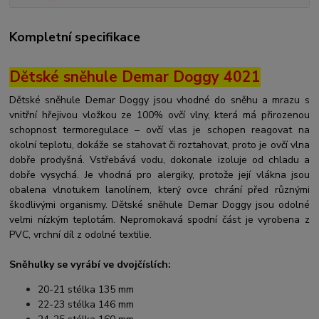
Kompletní specifikace
Dětské sněhule Demar Doggy 4021
Dětské sněhule Demar Doggy jsou vhodné do sněhu a mrazu s
vnitřní hřejivou vložkou ze 100% ovčí vlny, která má přirozenou
schopnost termoregulace – ovčí vlas je schopen reagovat na
okolní teplotu, dokáže se stahovat či roztahovat, proto je ovčí vlna
dobře prodyšná. Vstřebává vodu, dokonale izoluje od chladu a
dobře vysychá. Je vhodná pro alergiky, protože její vlákna jsou
obalena vlnotukem lanolínem, který ovce chrání před různými
škodlivými organismy. Dětské sněhule Demar Doggy jsou odolné
velmi nízkým teplotám. Nepromokavá spodní část je vyrobena z
PVC, vrchní díl z odolné textilie.
Sněhulky se vyrábí ve dvojčíslích:
20-21 stélka 135 mm
22-23 stélka 146 mm