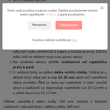
24-25 stélka 160 mm
26-27 stélka 173 mm
28-29 stélka 185 mm
Tento web používá soubory cookie. Dalším procházením tohoto
webu vyjadřujete
souhlas
s jejich používáním.
Sněhulky jsou nazouvací se zapínáním na suchý zip. Sněhulky mají
také protiskluzová podrážku, která zajišťuje bezpečnost chůze. Na
Souhlasím
Nastavení
sněhulkách ja také reflexní proužek.
Jak vybrat správnou velikost obuvi:
Souhlas můžete odmítnout
zde
.
Na papír obkreslete obě chodidla dítěte. Při obkreslování by
měly být nožky přitisknuté k papíru a natažené prsty. Dítě by
mělo stát na měřené noze svou plnou vahou.
Na vzniklém obrysu změřte
vzdálenost od nejdelšího
prstu k patě
.
U velikosti boty se udává
délka vnitřní stélky
. Stélka by u
dětské boty měla být
o cca 12-15 mm
delší než naměřená
délka chodidla. Říká se tomu tzv. nadměrek. U letní, ceroční
obuvi a bačkůrek se doporučuje nadměrek cca 10-12 mm a
u zimní obuvi cca 15-17 mm.
Příklad: naměříte-li délku nožky 150 mm, můžete s klidným
svědomím nakoupit botu s délkou stélky 160 mm.