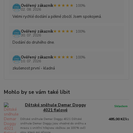
★★★★★
★★★★★
Ověřený zákazník
100%
02. 08. 2026
Velmi rychlé dodání a pěkné zboží. Jsem spokojená.
★★★★★
★★★★★
Ověřený zákazník
100%
30. 07. 2026
Dodání do druhého dne.
★★★★★
★★★★★
Ověřený zákazník
100%
10. 07. 2026
zkušenost první - kladná
Mohlo by se vám také líbit
Dětské sněhule Demar Doggy
Skladem
4021 fialové
Dětské sněhule Demar Doggy 4021 Dětské
485,00 Kč
/
ks
sněhule Demar Doggy jsou vhodné do sněhu a
mrazu s vnitřní hřejivou vložkou ze 100% ovčí
vlny, která má přiroze...