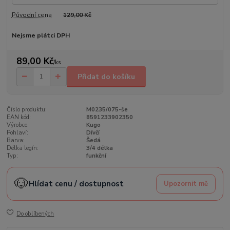
Původní cena
129,00 Kč
Nejsme plátci DPH
89,00 Kč
/
ks
Přidat do košíku
Číslo produktu:
M0235/075-še
EAN kód:
8591233902350
Výrobce:
Kugo
Pohlaví:
Dívčí
Barva:
Šedá
Délka legín:
3/4 délka
Typ:
funkční
🐶
Hlídat cenu / dostupnost
Upozornit mě
Do oblíbených