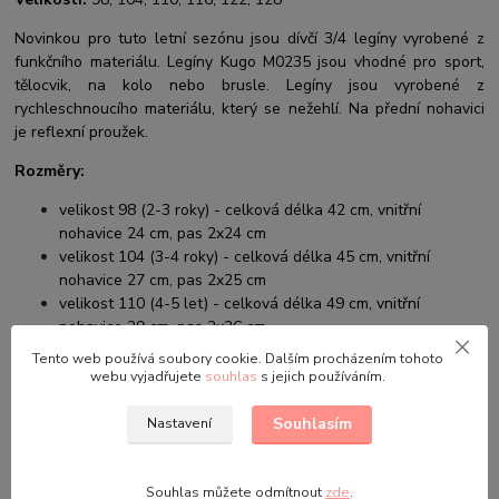
Novinkou pro tuto letní sezónu jsou dívčí 3/4 legíny vyrobené z
funkčního materiálu. Legíny Kugo M0235 jsou vhodné pro sport,
tělocvik, na kolo nebo brusle. Legíny jsou vyrobené z
rychleschnoucího materiálu, který se nežehlí. Na přední nohavici
je reflexní proužek.
Rozměry:
velikost 98 (2-3 roky) - celková délka 42 cm, vnitřní
nohavice 24 cm, pas 2x24 cm
velikost 104 (3-4 roky) - celková délka 45 cm, vnitřní
nohavice 27 cm, pas 2x25 cm
velikost 110 (4-5 let) - celková délka 49 cm, vnitřní
nohavice 29 cm, pas 2x26 cm
velikost 116 (5-6 let) - celková délka 51 cm, vnitřní
Tento web používá soubory cookie. Dalším procházením tohoto
nohavice 32 cm, pas 2x27 cm
webu vyjadřujete
souhlas
s jejich používáním.
velikost 122 (6-7 let) - celková délka 53 cm, vnitřní
nohavice 34 cm, pas 2x28 cm
Souhlasím
Nastavení
velikost 128 (7-8 let) - celková délka 55 cm, vnitřní
nohavice 35 cm, pas 2x28 cm
Souhlas můžete odmítnout
zde
.