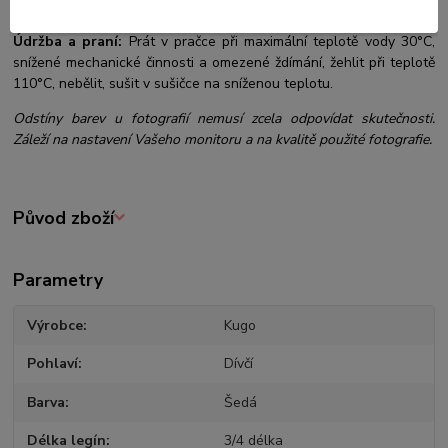
Složení materiálu:
60% bavlna, 24% polyester, 16% elastan
Údržba a praní:
Prát v pračce při maximální teplotě vody 30°C,
snížené mechanické činnosti a omezené ždímání, žehlit při teplotě
110°C, nebělit, sušit v sušičce na sníženou teplotu.
Odstíny barev u fotografií nemusí zcela odpovídat skutečnosti.
Záleží na nastavení Vašeho monitoru a na kvalitě použité fotografie.
Původ zboží
Parametry
Výrobce
Kugo
Pohlaví
Dívčí
Barva
Šedá
Délka legín
3/4 délka