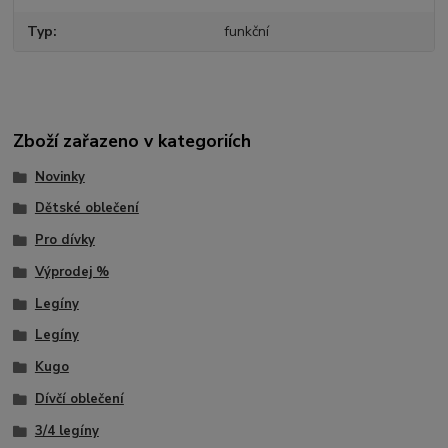
Typ
funkční
Zboží zařazeno v kategoriích
Novinky
Dětské oblečení
Pro dívky
Výprodej %
Legíny
Legíny
Kugo
Dívčí oblečení
3/4 legíny