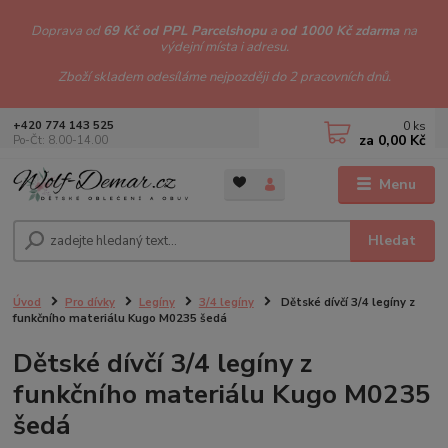
Doprava od
69 Kč od PPL Parcelshopu
a
od 1000 Kč zdarma
na
výdejní místa i adresu.
Zboží skladem odesíláme nejpozději do 2 pracovních dnů.
0
ks
+420 774 143 525
za
0,00 Kč
Po-Čt: 8.00-14.00
Menu
Hledat
Úvod
Pro dívky
Legíny
3/4 legíny
Dětské dívčí 3/4 legíny z
funkčního materiálu Kugo M0235 šedá
Dětské dívčí 3/4 legíny z
funkčního materiálu Kugo M0235
šedá