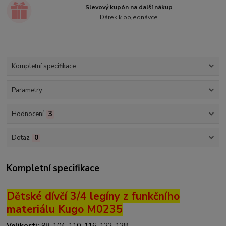
Slevový kupón na další nákup
Dárek k objednávce
Kompletní specifikace
Parametry
Hodnocení
3
Dotaz
0
Kompletní specifikace
Dětské dívčí 3/4 legíny z funkčního
materiálu Kugo M0235
Velikosti:
98, 104, 110, 116, 122, 128