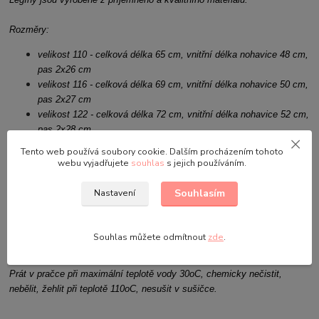
Rozměry:
velikost 110 - celková délka 65 cm, vnitřní délka nohavice 48 cm,
pas 2x26 cm
velikost 116 - celková délka 69 cm, vnitřní délka nohavice 50 cm,
pas 2x27 cm
velikost 122 - celková délka 72 cm, vnitřní délka nohavice 52 cm,
pas 2x28 cm
velikost 128 - celková délka 74 cm, vnitřní délka nohavice 55 cm,
Tento web používá soubory cookie. Dalším procházením tohoto
pas 2x27 cm
webu vyjadřujete
souhlas
s jejich používáním.
velikost 134 - celková délka 77 cm, vnitřní délka nohavice 58 cm,
pas 2x30 cm
Souhlasím
Nastavení
velikost 140 - celková délka 79 cm, vnitřní délka nohavice 60 cm,
pas 2x31 cm
Souhlas můžete odmítnout
zde
.
Složení materiálu: 95% bavlna, 5% elastan
Prát v pračce při maximální teplotě vody 30oC, chemicky nečistit,
nebělit, žehlit při teplotě 110oC, nesušit v sušičce.