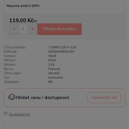
Nejsme plátci DPH
119,00 Kč
/
ks
Přidat do košíku
Číslo produktu:
T2695/120-f-110
EAN kód:
8250826950160
Výrobce:
Wolf
Pohlaví:
Dívčí
Velikost:
110
Barva:
Fialová
Délka legín:
dlouhé
Typ:
bavlněné
Zateplené:
NE
🐶
Hlídat cenu / dostupnost
Upozornit mě
Do oblíbených