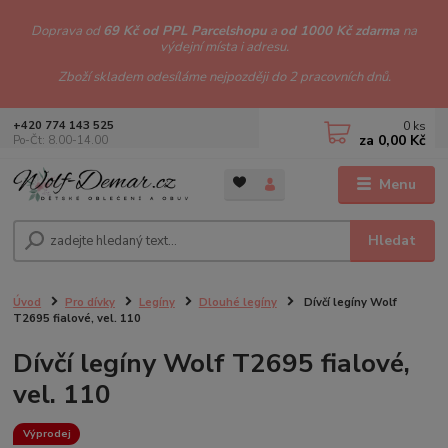
Doprava od
69 Kč od PPL Parcelshopu
a
od 1000 Kč zdarma
na
výdejní místa i adresu.
Zboží skladem odesíláme nejpozději do 2 pracovních dnů.
0
ks
+420 774 143 525
za
0,00 Kč
Po-Čt: 8.00-14.00
Menu
Hledat
Úvod
Pro dívky
Legíny
Dlouhé legíny
Dívčí legíny Wolf
T2695 fialové, vel. 110
Dívčí legíny Wolf T2695 fialové,
vel. 110
Výprodej