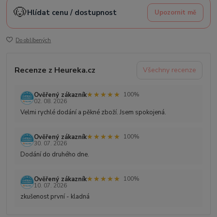
🐶
Hlídat cenu / dostupnost
Upozornit mě
Do oblíbených
Recenze z Heureka.cz
Všechny recenze
★★★★★
★★★★★
Ověřený zákazník
100%
02. 08. 2026
Velmi rychlé dodání a pěkné zboží. Jsem spokojená.
★★★★★
★★★★★
Ověřený zákazník
100%
30. 07. 2026
Dodání do druhého dne.
★★★★★
★★★★★
Ověřený zákazník
100%
10. 07. 2026
zkušenost první - kladná