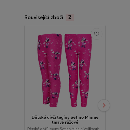
Související zboží
2
Výprodej
Dětské dívčí legíny Setino Minnie
tmavě růžové
Dětské d
Dětské dívčí legíny Setino Minnie Velikosti: