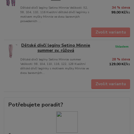
Dětské dívčí legíny Setino Minnie Velikosti: 92,
34 % sleva
98, 104, 110, 116 Kvalitní dětské dívčí legínky s
99,00 Kč
/
ks
motivem myšky Minnie ve dvou barevných
provedeních ...
Zvolit variantu
Dětské dívčí legíny Setino Minnie
Skladem
summer sv. růžová
Dětské dívčí legíny Setino Minnie summer
28 % sleva
Velikosti: 98, 104, 110, 116, 122, 128 Kvalitní
129,00 Kč
/
ks
dětské dívčí legínky s motivem myšky Minnie ve
dvou barevných...
Zvolit variantu
Potřebujete poradit?