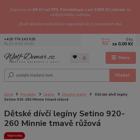
Doprava od
69 Kč od PPL Parcelshopu
a
od 1000 Kč zdarma
na
výdejní místa i adresu.
Zboží skladem odesíláme nejpozději do 2 pracovních dnů.
0
ks
+420 774 143 525
za
0,00 Kč
Po-Čt: 8.00-14.00
Menu
Hledat
Úvod
Pro dívky
Legíny
Dlouhé legíny
Dětské dívčí legíny
Setino 920-260 Minnie tmavě růžová
Dětské dívčí legíny Setino 920-
260 Minnie tmavě růžová
Výprodej