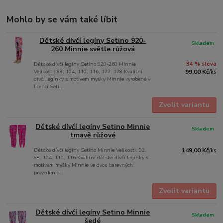
Mohlo by se vám také líbit
Dětské dívčí legíny Setino 920-
Skladem
260 Minnie světle růžová
Dětské dívčí legíny Setino 920-260 Minnie
34 % sleva
Velikosti: 98, 104, 110, 116, 122, 128 Kvalitní
99,00 Kč
/
ks
dívčí legínky s motivem myšky Minnie vyrobené v
licenci Seti...
Zvolit variantu
Dětské dívčí legíny Setino Minnie
Skladem
tmavě růžové
Dětské dívčí legíny Setino Minnie Velikosti: 92,
149,00 Kč
/
ks
98, 104, 110, 116 Kvalitní dětské dívčí legínky s
motivem myšky Minnie ve dvou barevných
provedeníc...
Zvolit variantu
Dětské dívčí legíny Setino Minnie
Skladem
šedé