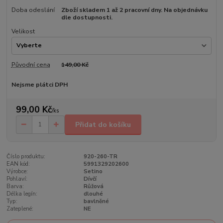
Doba odeslání
Zboží skladem 1 až 2 pracovní dny. Na objednávku
dle dostupnosti.
Velikost
Původní cena
149,00 Kč
Nejsme plátci DPH
99,00 Kč
/
ks
Přidat do košíku
Číslo produktu:
920-260-TR
EAN kód:
5991329202600
Výrobce:
Setino
Pohlaví:
Dívčí
Barva:
Růžová
Délka legín:
dlouhé
Typ:
bavlněné
Zateplené:
NE