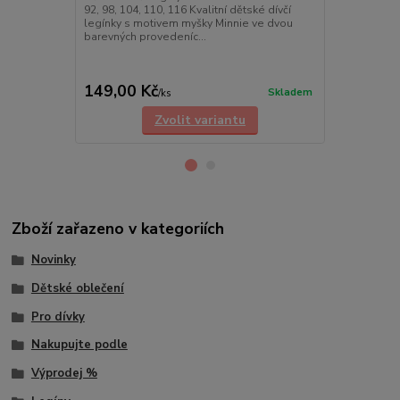
92, 98, 104, 110, 116 Kvalitní dětské dívčí
Dětské dívčí 
legínky s motivem myšky Minnie ve dvou
92, 98, 104, 
barevných provedeníc...
legínky s mo
barevných pr
149,00 Kč
149,00 Kč
99,00 Kč
Skladem
/
ks
Zvolit variantu
Zboží zařazeno v kategoriích
Novinky
Dětské oblečení
Pro dívky
Nakupujte podle
Výprodej %