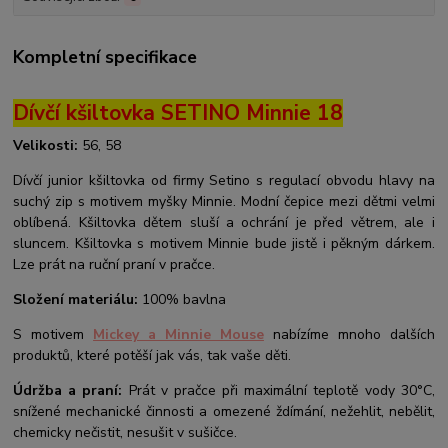
Kompletní specifikace
Dívčí kšiltovka SETINO Minnie 18
Velikosti:
56, 58
Dívčí junior kšiltovka od firmy Setino s regulací obvodu hlavy na
suchý zip s motivem myšky Minnie. Modní čepice mezi dětmi velmi
oblíbená. Kšiltovka dětem sluší a ochrání je před větrem, ale i
sluncem. Kšiltovka s motivem Minnie bude jistě i pěkným dárkem.
Lze prát na ruční praní v pračce.
Složení materiálu:
100% bavlna
S motivem
Mickey a Minnie Mouse
nabízíme mnoho dalších
produktů, které potěší jak vás, tak vaše děti.
Údržba a praní:
Prát v pračce při maximální teplotě vody 30°C,
snížené mechanické činnosti a omezené ždímání, nežehlit, nebělit,
chemicky nečistit, nesušit v sušičce.