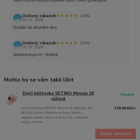
Velmi rychlé dodání a pěkné zboží. Jsem spokojená.
★★★★★
★★★★★
Ověřený zákazník
100%
30. 07. 2026
Dodání do druhého dne.
★★★★★
★★★★★
Ověřený zákazník
100%
10. 07. 2026
zkušenost první - kladná
Mohlo by se vám také líbit
Dívčí kšiltovka SETINO Minnie 18
Skladem
růžová
Dívčí kšiltovka SETINO Minnie 18 Velikosti: 56,
179,00 Kč
/
ks
58 Dívčí junior kšiltovka od firmy Setino s
regulací obvodu hlavy na suchý zip s motivem
myšky Minnie....
Zvolit variantu