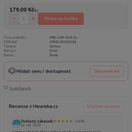
179,00 Kč
/
ks
Přidat do košíku
Číslo produktu:
MIN-CAP-018-še
EAN kód:
5996125216196
Výrobce:
Setino
Pohlaví:
Dívčí
Barva:
Šedá
🐶
Hlídat cenu / dostupnost
Upozornit mě
Do oblíbených
Recenze z Heureka.cz
Všechny recenze
★★★★★
★★★★★
Ověřený zákazník
100%
02. 08. 2026