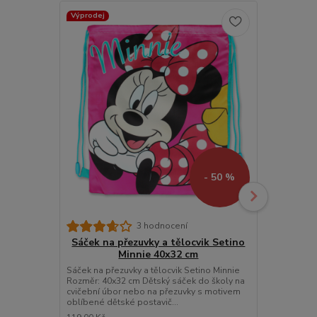
Výprodej
Výprodej
- 50 %
3 hodnocení
Sáček na přezuvky a tělocvik Setino
Dětské d
Minnie 40x32 cm
Sáček na přezuvky a tělocvik Setino Minnie
Dětské dívčí 
Rozměr: 40x32 cm Dětský sáček do školy na
92, 98, 104, 
cvičební úbor nebo na přezuvky s motivem
legínky s mo
oblíbené dětské postavič...
barevných pr