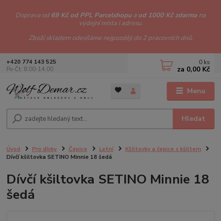
Doprava od
69 Kč od PPL Parcelshopu
a
od 1000 Kč zdarma
na
výdejní místa i adresu.
Zboží skladem odesíláme nejpozději do 2 pracovních dnů.
0
ks
+420 774 143 525
za
0,00 Kč
Po-Čt: 8.00-14.00
Menu
Hledat
Úvod
Pro dívky
Čepice
Letní
Kšiltovky a čepice s kšiltem
Dívčí kšiltovka SETINO Minnie 18 šedá
Dívčí kšiltovka SETINO Minnie 18
šedá