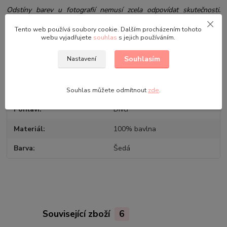
Odstíny barev u fotografií nemusí zcela odpovídat skutečnosti.
Záleží na nastavení Vašeho monitoru a na kvalitě použité fotografie.
Tento web používá soubory cookie. Dalším procházením tohoto
webu vyjadřujete
souhlas
s jejich používáním.
Souhlasím
Nastavení
Parametry
Výrobce
Setino
Souhlas můžete odmítnout
zde
.
Pohlaví
Dívčí
Materiál
100% bavlna
Barva
Šedá
Související zboží
6