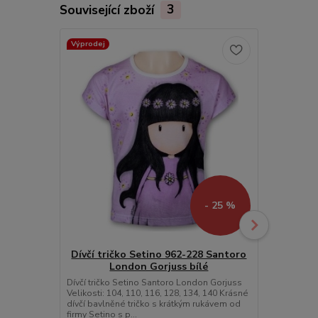
Související zboží
3
Výprodej
Výprodej
- 25 %
Dívčí tričko Setino 962-228 Santoro
London Gorjuss bílé
Dětské dí
448 S
Dívčí tričko Setino Santoro London Gorjuss
Velikosti: 104, 110, 116, 128, 134, 140 Krásné
Dětské dívčí
dívčí bavlněné tričko s krátkým rukávem od
Santoro Lond
firmy Setino s p...