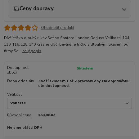
Ceny dopravy
Ohodnotit produkt
Dívčí tričko dlouhý rukáv Setino Santoro London Gorjuss Velikosti: 104,
110, 116, 128, 140 Krásné dívčí bavlněné tričko s dlouhým rukávem od
firmy Se...
celý popis
Dostupnost
Skladem
zboží
Doba odeslání
Zboží skladem 1 až 2 pracovní dny. Na objednávku
dle dostupnosti.
Velikost
Původní cena
169,00 Kč
Nejsme plátci DPH