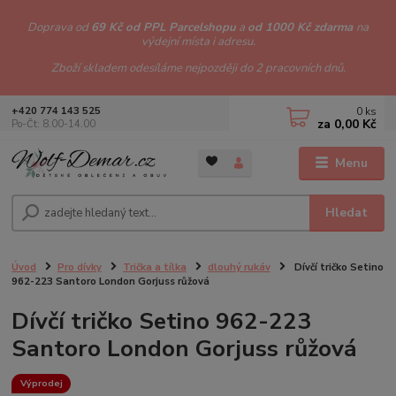
Doprava od
69 Kč od PPL Parcelshopu
a
od 1000 Kč zdarma
na
výdejní místa i adresu.
Zboží skladem odesíláme nejpozději do 2 pracovních dnů.
0
ks
+420 774 143 525
za
0,00 Kč
Po-Čt: 8.00-14.00
Menu
Hledat
Úvod
Pro dívky
Trička a tílka
dlouhý rukáv
Dívčí tričko Setino
962-223 Santoro London Gorjuss růžová
Dívčí tričko Setino 962-223
Santoro London Gorjuss růžová
Výprodej