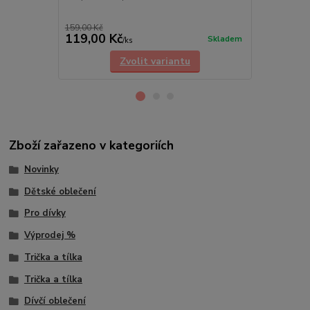
104/110, 116
punčocháčky o
159,00 Kč
99,00 Kč
119,00 Kč
79,00 Kč
Skladem
/
ks
Zvolit variantu
Zboží zařazeno v kategoriích
Novinky
Dětské oblečení
Pro dívky
Výprodej %
Trička a tílka
Trička a tílka
Dívčí oblečení