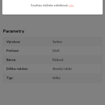
Odstíny barev u fotografií nemusí zcela odpovídat skutečnosti.
Souhlas můžete odmítnout
zde
.
Záleží na nastavení Vašeho monitoru a na kvalitě použité fotografie.
Parametry
Výrobce
Setino
Pohlaví
Dívčí
Barva
Růžová
Délka rukávu
dlouhý rukáv
Typ
tričko