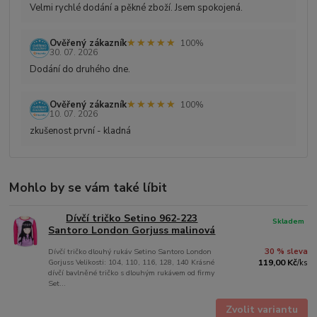
Velmi rychlé dodání a pěkné zboží. Jsem spokojená.
★★★★★
★★★★★
Ověřený zákazník
100%
30. 07. 2026
Dodání do druhého dne.
★★★★★
★★★★★
Ověřený zákazník
100%
10. 07. 2026
zkušenost první - kladná
Mohlo by se vám také líbit
Dívčí tričko Setino 962-223
Skladem
Santoro London Gorjuss malinová
Dívčí tričko dlouhý rukáv Setino Santoro London
30 % sleva
Gorjuss Velikosti: 104, 110, 116, 128, 140 Krásné
119,00 Kč
/
ks
dívčí bavlněné tričko s dlouhým rukávem od firmy
Set...
Zvolit variantu