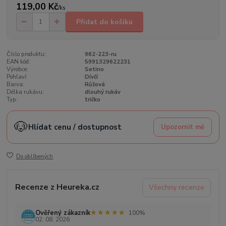
119,00 Kč
/
ks
Přidat do košíku
Číslo produktu:
962-223-ru
EAN kód:
5991329622231
Výrobce:
Setino
Pohlaví:
Dívčí
Barva:
Růžová
Délka rukávu:
dlouhý rukáv
Typ:
tričko
🐶
Hlídat cenu / dostupnost
Upozornit mě
Do oblíbených
Recenze z Heureka.cz
Všechny recenze
★★★★★
★★★★★
Ověřený zákazník
100%
02. 08. 2026