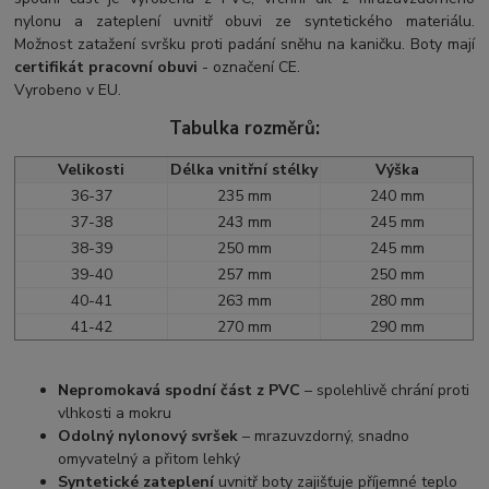
nylonu a zateplení uvnitř obuvi ze syntetického materiálu.
Možnost zatažení svršku proti padání sněhu na kaničku. Boty mají
certifikát pracovní obuvi
- označení CE.
Vyrobeno v EU.
Tabulka rozměrů:
Velikosti
Délka vnitřní stélky
Výška
36-37
235 mm
240 mm
37-38
243 mm
245 mm
38-39
250 mm
245 mm
39-40
257 mm
250 mm
40-41
263 mm
280 mm
41-42
270 mm
290 mm
Nepromokavá spodní část z PVC
– spolehlivě chrání proti
vlhkosti a mokru
Odolný nylonový svršek
– mrazuvzdorný, snadno
omyvatelný a přitom lehký
Syntetické zateplení
uvnitř boty zajišťuje příjemné teplo