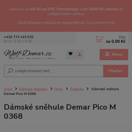
Doprava od
69 Kč od PPL Parcelshopu
a
od 1000 Kč zdarma
na
výdejní místa i adresu.
Zboží skladem odesíláme nejpozději do 2 pracovních dnů.
0
ks
+420 774 143 525
za
0,00 Kč
Po-Čt: 8.00-14.00
Menu
Hledat
Úvod
Dámské oblečení
Obuv
Sněhule
Dámské sněhule
Demar Pico M 0368
Dámské sněhule Demar Pico M
0368