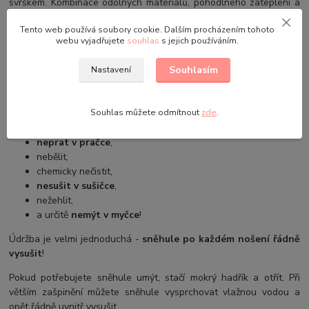
svrškem. Kombinace odolných materiálů, pohodlného zateplení a
certifikované kvality vám zajistí, že v nich zvládnete zimní měsíce s
Tento web používá soubory cookie. Dalším procházením tohoto
elegancí a bez kompromisů.
webu vyjadřujete
souhlas
s jejich používáním.
Složení materiálu:
Souhlasím
Nastavení
100% PVC (spodní část sněhulí)
100% nylon (vrchní část sněhulí)
Souhlas můžete odmítnout
zde
.
Údržba:
neprat v pračce
,
nebělit,
chemicky nečistit,
nesušit v sušičce
,
nežehlit,
a určitě
nemýt v myčce
!
Údržba je velmi jednoduchá -
sněhule po každém nošení řádně
vysušit
!
Pokud potřebujete sněhule umýt, stačí mokrý hadřík a otřít. Při
větším zašpinění můžete sněhule vysprchovat vlažnou vodou a
opět řádně uvnitř vysušit.