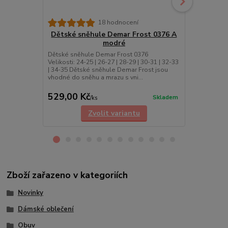
18 hodnocení
Dětské sněhule Demar Frost 0376 A
Dětské s
modré
Dětské sněhule Demar Frost 0376
Dětské sněh
Velikosti: 24-25 | 26-27 | 28-29 | 30-31 | 32-33
Velikosti: 24
| 34-35 Dětské sněhule Demar Frost jsou
| 34-35 Děts
vhodné do sněhu a mrazu s vni...
vhodné do sn
529,00 Kč
529,00 K
Skladem
/
ks
Zvolit variantu
Zboží zařazeno v kategoriích
Novinky
Dámské oblečení
Obuv