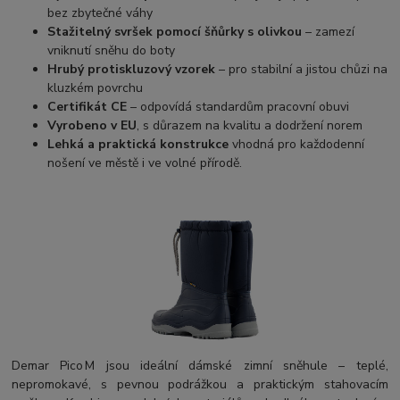
bez zbytečné váhy
Stažitelný svršek pomocí šňůrky s olivkou
– zamezí
vniknutí sněhu do boty
Hrubý protiskluzový vzorek
– pro stabilní a jistou chůzi na
kluzkém povrchu
Certifikát CE
– odpovídá standardům pracovní obuvi
Vyrobeno v EU
, s důrazem na kvalitu a dodržení norem
Lehká a praktická konstrukce
vhodná pro každodenní
nošení ve městě i ve volné přírodě.
Demar Pico M jsou ideální dámské zimní sněhule – teplé,
nepromokavé, s pevnou podrážkou a praktickým stahovacím