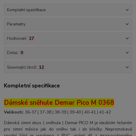
Kompletní specifikace
Parametry
Hodnocení
27
Dotaz
0
Související zboží
12
Kompletní specifikace
Dámské sněhule Demar Pico M 0368
Velikosti:
36-37 | 37-38 | 38-39 | 39-40 | 40-41 | 41-42
Dámská zimní obuv ( sněhule ) Demar PICO M je ideálním řešením
pro zimní měsíce jak do sněhu tak i do břečky. Nepromokavá
spodní část je vyrobena z PVC, vrchní díl z mrazuvzdorného