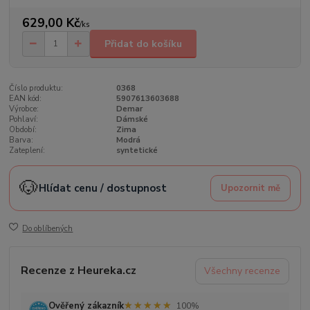
629,00 Kč
/
ks
Přidat do košíku
Číslo produktu:
0368
EAN kód:
5907613603688
Výrobce:
Demar
Pohlaví:
Dámské
Období:
Zima
Barva:
Modrá
Zateplení:
syntetické
🐶
Hlídat cenu / dostupnost
Upozornit mě
Do oblíbených
Recenze z Heureka.cz
Všechny recenze
★★★★★
★★★★★
Ověřený zákazník
100%