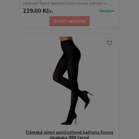
velikostí Teplé dámské punčochové kalhoty oc...
229,00 Kč
Skladem
/
ks
Zvolit variantu
Dámské zimní punčochové kalhoty Evona
Anabela 999 černé