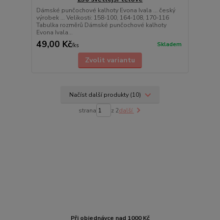
Dámské punčochové kalhoty Evona Ivala ... český
výrobek ... Velikosti: 158-100, 164-108, 170-116
Tabulka rozměrů Dámské punčochové kalhoty
Evona Ivala...
49,00 Kč
Skladem
/
ks
Zvolit variantu
Načíst další produkty (10)
strana
z 2
další
Při objednávce nad 1000 Kč