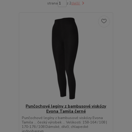
strana
z 2
další
Punčochové legíny z bambusové viskózy
Evona Tamila černé
Punčochové legíny z bambusové viskózy Evona
Tamila ... český výrobek ... Velikosti: 158-164 / 108 |
170-176 / 108 Dámské, dívčí, chlapecké
jednobarevn...