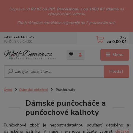
Doprava od
69 Kč od PPL Parcelshopu
a
od 1000 Kč zdarma
na
výdejní místa i adresu.
Zboží skladem odesíláme nejpozději do 2 pracovních dnů.
0
ks
+420 774 143 525
za
0,00 Kč
Po-Čt: 8.00-14.00
Menu
Hledat
Úvod
Dámské oblečení
Punčocháče
Dámské punčocháče a
punčochové kalhoty
Punčochové zboží je nepostradatelnou součástí dětského a
dámského šatníku. V našem e-shopu můžete vybírat
dětské