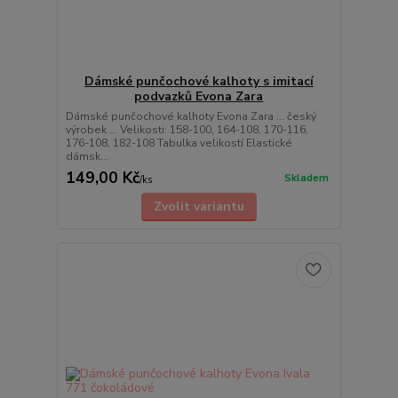
Dámské punčochové kalhoty s imitací
podvazků Evona Zara
Dámské punčochové kalhoty Evona Zara ... český
výrobek ... Velikosti: 158-100, 164-108, 170-116,
176-108, 182-108 Tabulka velikostí Elastické
dámsk...
149,00 Kč
Skladem
/
ks
Zvolit variantu