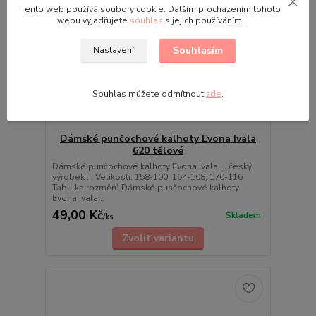
Tento web používá soubory cookie. Dalším procházením tohoto
webu vyjadřujete
souhlas
s jejich používáním.
Souhlasím
Nastavení
Souhlas můžete odmítnout
zde
.
Dámské punčochové kalhoty Evona Ivala
620 tělové
Dámské punčochové kalhoty Evona Ivala ... český
výrobek ... Velikosti: 158-100, 164-108, 170-116
Tabulka rozměrů Dámské punčochové kalhoty
Evona Ivala...
49,00 Kč
Skladem
/
ks
Zvolit variantu