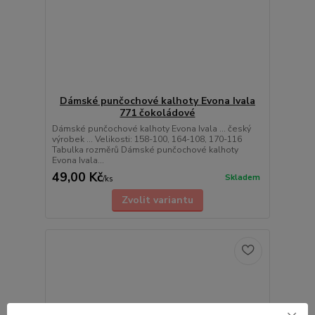
Dámské punčochové kalhoty Evona Ivala
771 čokoládové
Dámské punčochové kalhoty Evona Ivala ... český
výrobek ... Velikosti: 158-100, 164-108, 170-116
Tabulka rozměrů Dámské punčochové kalhoty
Evona Ivala...
49,00 Kč
Skladem
/
ks
Zvolit variantu