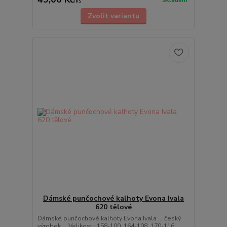
Skladem
/
ks
Zvolit variantu
Dámské punčochové kalhoty Evona Ivala
620 tělové
Dámské punčochové kalhoty Evona Ivala ... český
výrobek ... Velikosti: 158-100, 164-108, 170-116