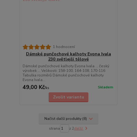
1 hodnocení
Dámské punčochové kalhoty Evona Ivala
230 světlejší tělové
Dámské punčochové kalhoty Evona Ivala ... český
výrobek ... Velikosti: 158-100, 164-108, 170-116
Tabulka rozměrů Dámské punčochové kalhoty
Evona Ivala...
49,00 Kč
Skladem
/
ks
Zvolit variantu
Načíst další produkty (8)
strana
z 2
další