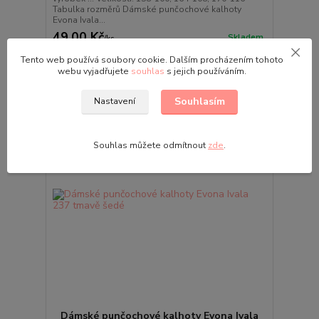
Tabulka rozměrů Dámské punčochové kalhoty
Evona Ivala...
49,00 Kč
Skladem
/
ks
Zvolit variantu
Tento web používá soubory cookie. Dalším procházením tohoto
webu vyjadřujete
souhlas
s jejich používáním.
Souhlasím
Nastavení
Souhlas můžete odmítnout
zde
.
Dámské punčochové kalhoty Evona Ivala