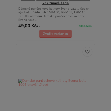
237 tmavě šedé
Dámské punčochové kalhoty Evona Ivala ... český
výrobek ... Velikosti: 158-100, 164-108, 170-116
Tabulka rozměrů Dámské punčochové kalhoty
Evona Ivala...
49,00 Kč
Skladem
/
ks
Zvolit variantu