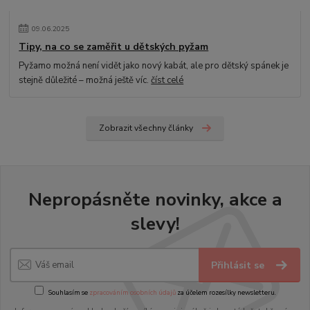
09
.
06
.
2025
Tipy, na co se zaměřit u dětských pyžam
Pyžamo možná není vidět jako nový kabát, ale pro dětský spánek je
stejně důležité – možná ještě víc.
číst celé
Zobrazit všechny články
Nepropásněte novinky, akce a
slevy!
Přihlásit se
Souhlasím se
zpracováním osobních údajů
za účelem rozesílky newsletteru.