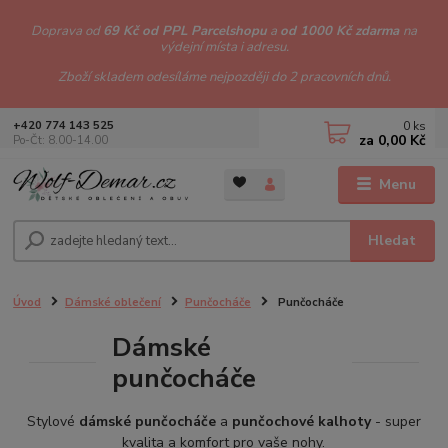
Doprava od
69 Kč od PPL Parcelshopu
a
od 1000 Kč zdarma
na
výdejní místa i adresu.
Zboží skladem odesíláme nejpozději do 2 pracovních dnů.
0
ks
+420 774 143 525
za
0,00 Kč
Po-Čt: 8.00-14.00
Menu
Hledat
Úvod
Dámské oblečení
Punčocháče
Punčocháče
Dámské
punčocháče
Stylové
dámské punčocháče
a
punčochové kalhoty
- super
kvalita a komfort pro vaše nohy.