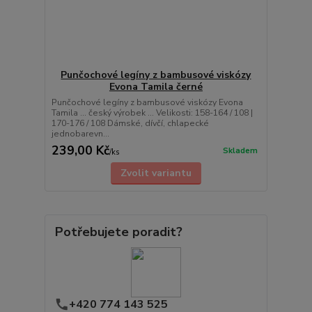
Punčochové legíny z bambusové viskózy
Evona Tamila černé
Punčochové legíny z bambusové viskózy Evona
Tamila ... český výrobek ... Velikosti: 158-164 / 108 |
170-176 / 108 Dámské, dívčí, chlapecké
jednobarevn...
239,00 Kč
Skladem
/
ks
Zvolit variantu
Potřebujete poradit?
+420 774 143 525