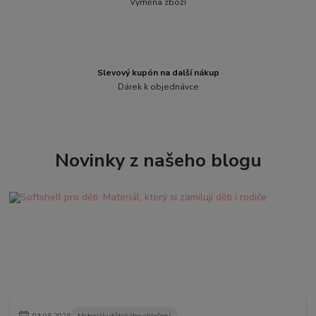
Výměna zboží
Slevový kupón na další nákup
Dárek k objednávce
Novinky z našeho blogu
04
.
06
.
2026
Materiály dětského oblečení