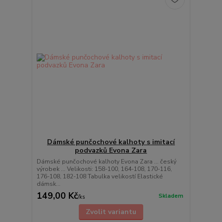
Dámské punčochové kalhoty s imitací
podvazků Evona Zara
Dámské punčochové kalhoty Evona Zara ... český
výrobek ... Velikosti: 158-100, 164-108, 170-116,
176-108, 182-108 Tabulka velikostí Elastické
dámsk...
149,00 Kč
Skladem
/
ks
Zvolit variantu