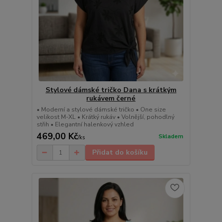
Stylové dámské tričko Dana s krátkým
rukávem černé
• Moderní a stylové dámské tričko • One size
velikost M-XL • Krátký rukáv • Volnější, pohodlný
střih • Elegantní halenkový vzhled
469,00 Kč
Skladem
/
ks
Přidat do košíku