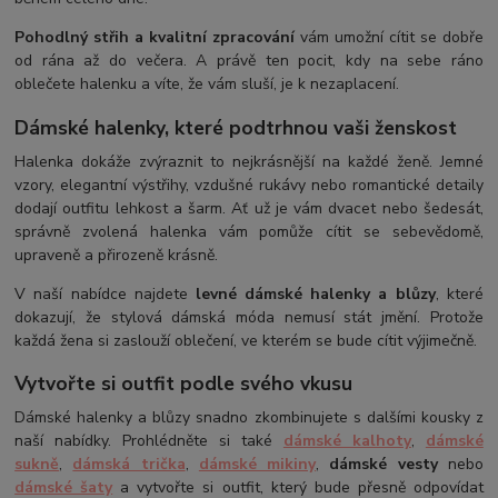
Pohodlný střih a kvalitní zpracování
vám umožní cítit se dobře
od rána až do večera. A právě ten pocit, kdy na sebe ráno
oblečete halenku a víte, že vám sluší, je k nezaplacení.
Dámské halenky, které podtrhnou vaši ženskost
Halenka dokáže zvýraznit to nejkrásnější na každé ženě. Jemné
vzory, elegantní výstřihy, vzdušné rukávy nebo romantické detaily
dodají outfitu lehkost a šarm. Ať už je vám dvacet nebo šedesát,
správně zvolená halenka vám pomůže cítit se sebevědomě,
upraveně a přirozeně krásně.
V naší nabídce najdete
levné dámské halenky a blůzy
, které
dokazují, že stylová dámská móda nemusí stát jmění. Protože
každá žena si zaslouží oblečení, ve kterém se bude cítit výjimečně.
Vytvořte si outfit podle svého vkusu
Dámské halenky a blůzy snadno zkombinujete s dalšími kousky z
naší nabídky. Prohlédněte si také
dámské kalhoty
,
dámské
sukně
,
dámská trička
,
dámské mikiny
,
dámské vesty
nebo
dámské šaty
a vytvořte si outfit, který bude přesně odpovídat