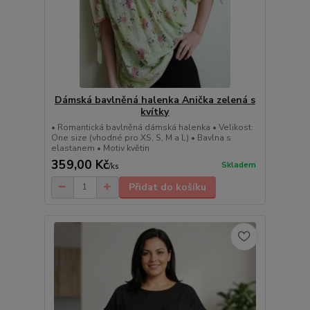
Dámská bavlněná halenka Anička zelená s
kvítky
• Romantická bavlněná dámská halenka • Velikost:
One size (vhodné pro XS, S, M a L) • Bavlna s
elastanem • Motiv květin
359,00 Kč
Skladem
/
ks
Přidat do košíku