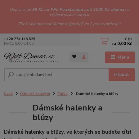
Doprava od
69 Kč od PPL Parcelshopu
a
od 1000 Kč zdarma
na
výdejní místa i adresu.
Zboží skladem odesíláme nejpozději do 2 pracovních dnů.
0
ks
+420 774 143 525
za
0,00 Kč
Po-Čt: 8.00-14.00
Menu
Hledat
Úvod
Dámské oblečení
Trička
Dámské halenky a blůzy
Dámské halenky a
blůzy
Dámské halenky a blůzy, ve kterých se budete cítit