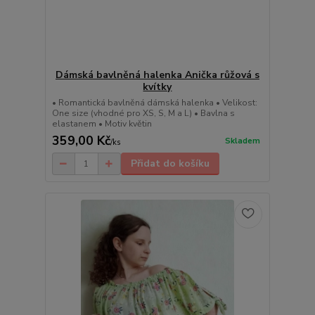
Dámská bavlněná halenka Anička růžová s
kvítky
• Romantická bavlněná dámská halenka • Velikost:
One size (vhodné pro XS, S, M a L) • Bavlna s
elastanem • Motiv květin
359,00 Kč
Skladem
/
ks
Přidat do košíku