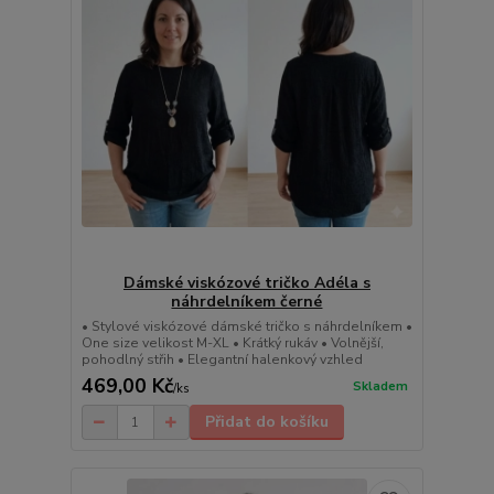
Dámské viskózové tričko Adéla s
náhrdelníkem černé
• Stylové viskózové dámské tričko s náhrdelníkem •
One size velikost M-XL • Krátký rukáv • Volnější,
pohodlný střih • Elegantní halenkový vzhled
469,00 Kč
Skladem
/
ks
Přidat do košíku