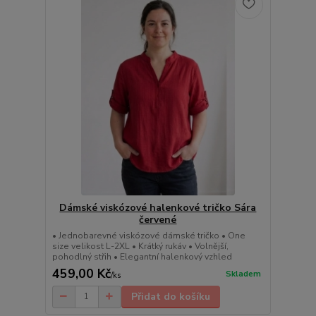
Dámské viskózové halenkové tričko Sára
červené
• Jednobarevné viskózové dámské tričko • One
size velikost L-2XL • Krátký rukáv • Volnější,
pohodlný střih • Elegantní halenkový vzhled
459,00 Kč
Skladem
/
ks
Přidat do košíku