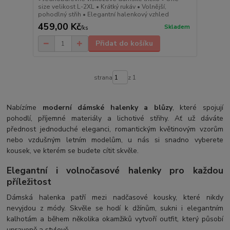
size velikost L-2XL • Krátký rukáv • Volnější,
pohodlný střih • Elegantní halenkový vzhled
459,00 Kč
Skladem
/
ks
Přidat do košíku
strana
z 1
Nabízíme
moderní dámské halenky a blůzy
, které spojují
pohodlí, příjemné materiály a lichotivé střihy. Ať už dáváte
přednost jednoduché eleganci, romantickým květinovým vzorům
nebo vzdušným letním modelům, u nás si snadno vyberete
kousek, ve kterém se budete cítit skvěle.
Elegantní i volnočasové halenky pro každou
příležitost
Dámská halenka patří mezi nadčasové kousky, které nikdy
nevyjdou z módy. Skvěle se hodí k džínům, sukni i elegantním
kalhotám a během několika okamžiků vytvoří outfit, který působí
upraveně a stylově.