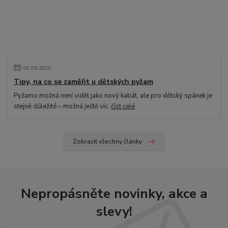
09
.
06
.
2025
Tipy, na co se zaměřit u dětských pyžam
Pyžamo možná není vidět jako nový kabát, ale pro dětský spánek je
stejně důležité – možná ještě víc.
číst celé
Zobrazit všechny články
Nepropásněte novinky, akce a
slevy!