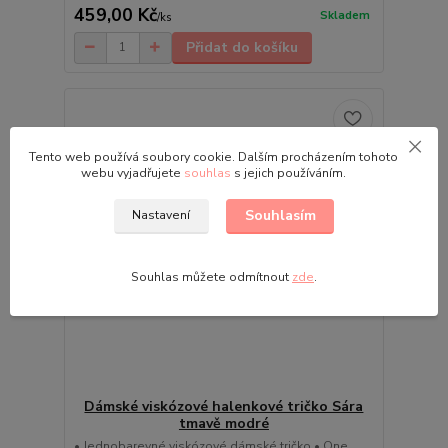
459,00 Kč
Skladem
/
ks
Přidat do košíku
Tento web používá soubory cookie. Dalším procházením tohoto
webu vyjadřujete
souhlas
s jejich používáním.
Souhlasím
Nastavení
Souhlas můžete odmítnout
zde
.
Dámské viskózové halenkové tričko Sára
tmavě modré
• Jednobarevné viskózové dámské tričko • One