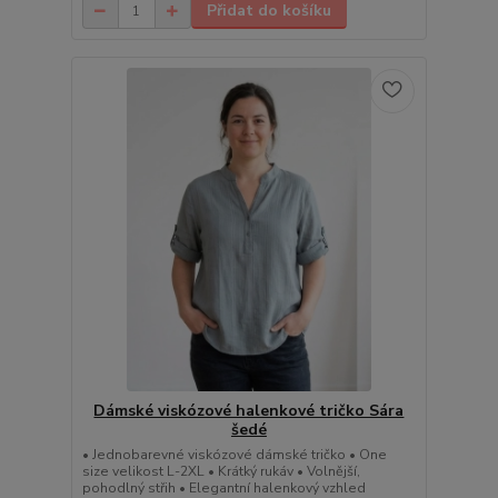
Přidat do košíku
Dámské viskózové halenkové tričko Sára
šedé
• Jednobarevné viskózové dámské tričko • One
size velikost L-2XL • Krátký rukáv • Volnější,
pohodlný střih • Elegantní halenkový vzhled