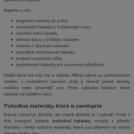
Najdete u nás:
elegantní halenky do práce
romantické halenky s květinovými vzory
vzdušné letní halenky
dámské blůzy s krátkým rukávem
halenky s dlouhým rukávem
pohodlné volnočasové halenky
moderní oversized střihy
společenské halenky pro slavnostní příležitosti
Každá žena má svůj styl a náladu. Někdy sáhne po jednoduchém
modelu v neutrálních barvách, jindy ji okouzlí jemné detaily,
volánky nebo výraznější vzor. Proto vybíráme kolekce, které
nabízejí od každého něco.
Pohodlné materiály, které si zamilujete
Krásný vzhled je důležitý, ale stejně důležité je i pohodlí. Proto v
této kategorii najdete
bavlněné halenky
, modely s příměsí
elastanu i lehké vzdušné materiály, které jsou příjemné na nošení
během celého dne.