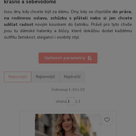
krásně a sebevědomě
Jsou dny, kdy chcete být za dámu. Dny, kdy se chystáte
do práce,
na rodinnou oslavu, schůzku s přáteli nebo si jen chcete
udělat radost
novým kouskem do šatníku. Právě pro tyto chvíle
jsou tu dámské halenky a blůzy, které dokážou dodat každému
outfitu ženskost, eleganci i osobitý styl.
Upřesnit parametry
Nejnovější
Nejlevnější
Nejdražší
Zobrazuji 1-10 z 10
strana
z 1