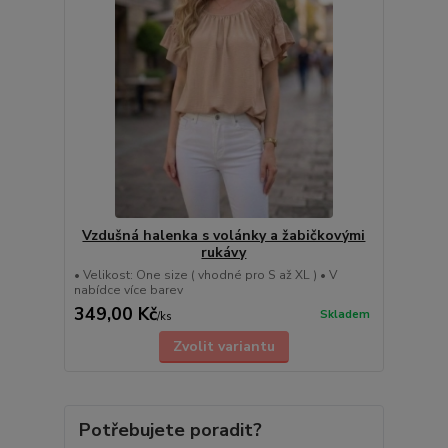
Vzdušná halenka s volánky a žabičkovými
rukávy
• Velikost: One size ( vhodné pro S až XL ) • V
nabídce více barev
349,00 Kč
Skladem
/
ks
Zvolit variantu
Potřebujete poradit?