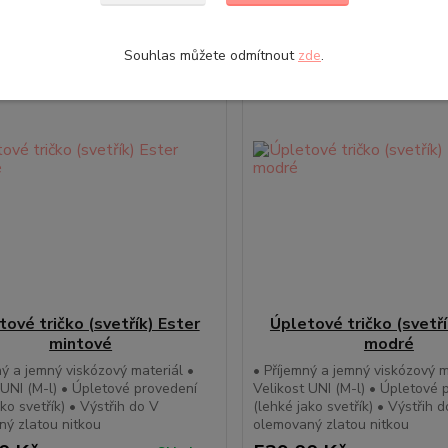
Souhlas můžete odmítnout
zde
.
tové tričko (svetřík) Ester
Úpletové tričko (svetří
mintové
modré
ný a jemný viskózový materiál •
• Příjemný a jemný viskózový m
 UNI (M-l) • Úpletové provedení
Velikost UNI (M-l) • Úpletové 
ako svetřík) • Výstřih do V
(lehké jako svetřík) • Výstřih 
ý zlatou nitkou
olemovaný zlatou nitkou