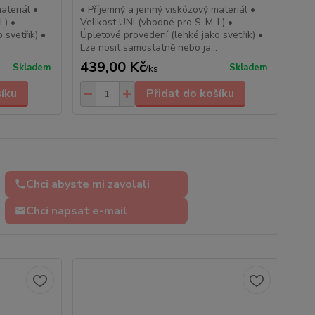
ateriál •
• Příjemný a jemný viskózový materiál •
L) •
Velikost UNI (vhodné pro S-M-L) •
 svetřík) •
Úpletové provedení (lehké jako svetřík) •
.
Lze nosit samostatně nebo ja...
439,00 Kč
Skladem
Skladem
/
ks
šíku
Přidat do košíku
Chci abyste mi zavolali
Chci napsat e-mail