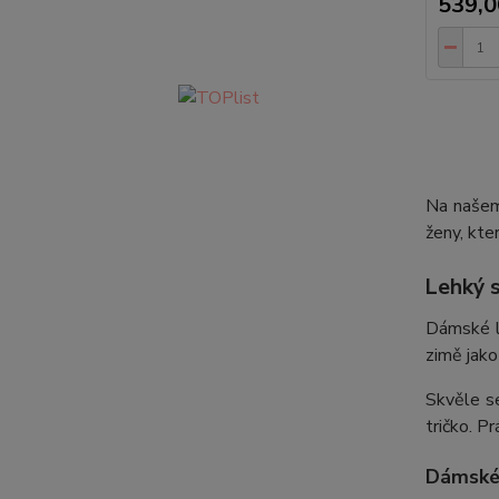
539,0
Na našem
ženy, kte
Lehký s
Dámské le
zimě jak
Skvěle se
tričko. Pr
Dámské 