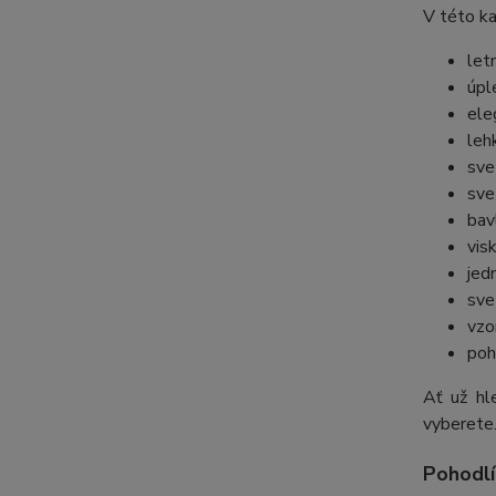
V této ka
let
úpl
ele
leh
sve
sve
bav
vis
jed
sve
vzo
poh
Ať už hl
vyberete
Pohodlí,