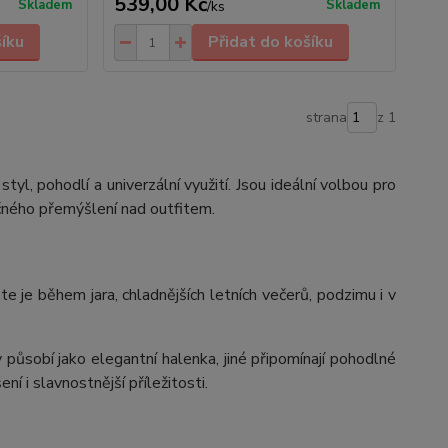
539,00 Kč
Skladem
Skladem
/
ks
šíku
Přidat do košíku
strana
z 1
 styl, pohodlí a univerzální využití. Jsou ideální volbou pro
ečného přemýšlení nad outfitem.
te je během jara, chladnějších letních večerů, podzimu i v
 působí jako elegantní halenka, jiné připomínají pohodlné
ní i slavnostnější příležitosti.