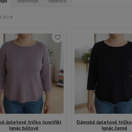
ější
Nejlevnější
Nejdražší
1-9 z 9
é úpletové tričko (svetřík)
Dámské úpletové tričko 
Ignác béžové
Ignác černé