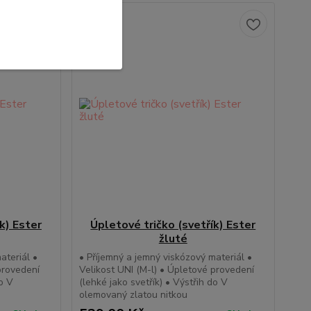
k) Ester
Úpletové tričko (svetřík) Ester
žluté
ateriál •
• Příjemný a jemný viskózový materiál •
provedení
Velikost UNI (M-l) • Úpletové provedení
do V
(lehké jako svetřík) • Výstřih do V
olemovaný zlatou nitkou