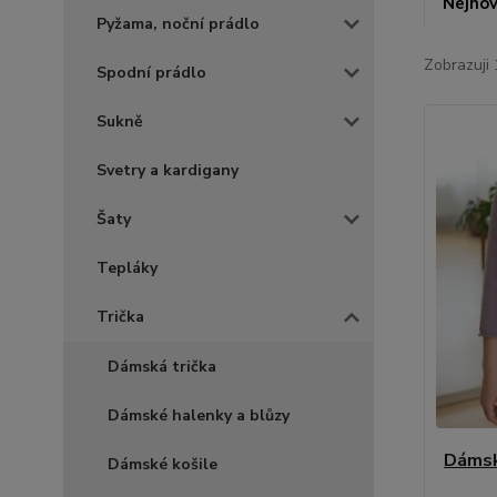
Nejnov
Pyžama, noční prádlo
Zobrazuji 
Spodní prádlo
Sukně
Svetry a kardigany
Šaty
Tepláky
Trička
Dámská trička
Dámské halenky a blůzy
Dámsk
Dámské košile