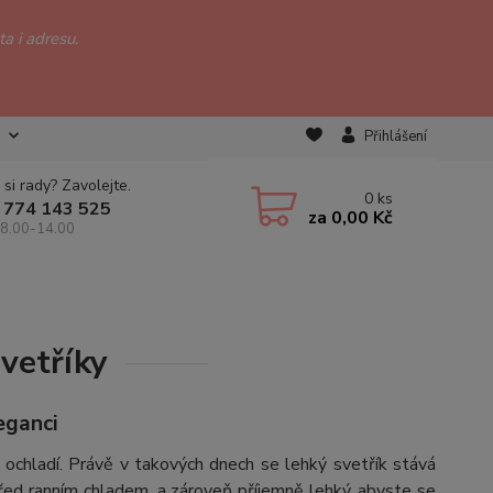
a i adresu.
Přihlášení
 si rady? Zavolejte.
0
ks
 774 143 525
za
0,00 Kč
 8.00-14.00
vetříky
eganci
 ochladí. Právě v takových dnech se lehký svetřík stává
řed ranním chladem, a zároveň příjemně lehký, abyste se