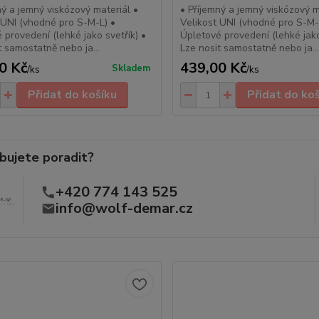
ný a jemný viskózový materiál •
• Příjemný a jemný viskózový m
 UNI (vhodné pro S-M-L) •
Velikost UNI (vhodné pro S-M-
 provedení (lehké jako svetřík) •
Úpletové provedení (lehké jako
t samostatně nebo ja...
Lze nosit samostatně nebo ja..
0 Kč
439,00 Kč
Skladem
/
ks
/
ks
Přidat do košíku
Přidat do ko
bujete poradit?
+420 774 143 525
info@wolf-demar.cz