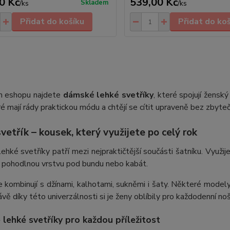
0 Kč
539,00 Kč
Skladem
/
ks
/
ks
Přidat do košíku
Přidat do ko
 eshopu najdete
dámské lehké svetříky
, které spojují ženský
ré mají rády praktickou módu a chtějí se cítit upraveně bez zbyt
vetřík – kousek, který využijete po celý rok
hké svetříky patří mezi nejpraktičtější součásti šatníku. Využije
o pohodlnou vrstvu pod bundu nebo kabát.
 kombinují s džínami, kalhotami, sukněmi i šaty. Některé modely
ávě díky této univerzálnosti si je ženy oblíbily pro každodenní noše
lehké svetříky pro každou příležitost