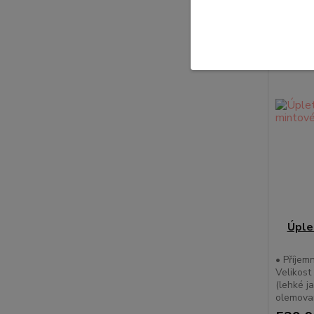
Úple
• Příjem
Velikost
(lehké j
olemovan