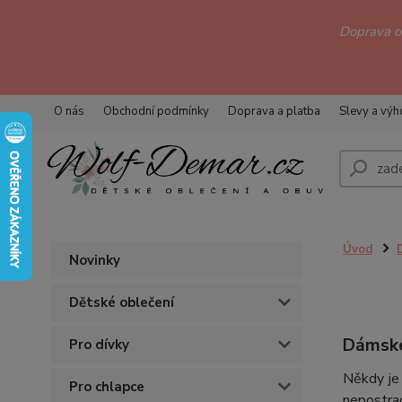
Doprava 
O nás
Obchodní podmínky
Doprava a platba
Slevy a vý
Úvod
Novinky
Dětské oblečení
Dámské 
Pro dívky
Někdy je 
Pro chlapce
nepostrad