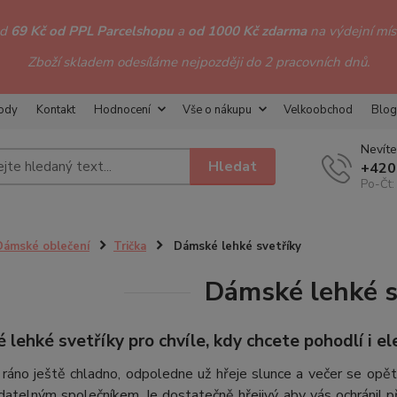
od
69 Kč od PPL Parcelshopu
a
od 1000 Kč zdarma
na výdejní míst
Zboží skladem odesíláme nejpozději do 2 pracovních dnů.
hody
Kontakt
Hodnocení
Vše o nákupu
Velkoobchod
Blog
Nevíte
Hledat
+420
Po-Čt:
Dámské oblečení
Trička
Dámské lehké svetříky
Dámské lehké s
lehké svetříky pro chvíle, kdy chcete pohodlí i el
ráno ještě chladno, odpoledne už hřeje slunce a večer se opět
atelným společníkem. Je dostatečně hřejivý, aby vás ochránil p