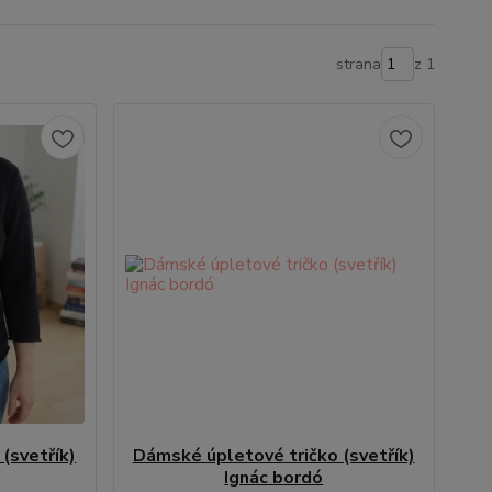
strana
z 1
(svetřík)
Dámské úpletové tričko (svetřík)
Ignác bordó