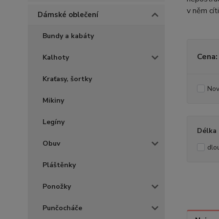
v něm cít
Dámské oblečení
Bundy a kabáty
Cena:
Kalhoty
Kraťasy, šortky
Nov
Mikiny
Legíny
Délka 
Obuv
dlo
Pláštěnky
Ponožky
Punčocháče