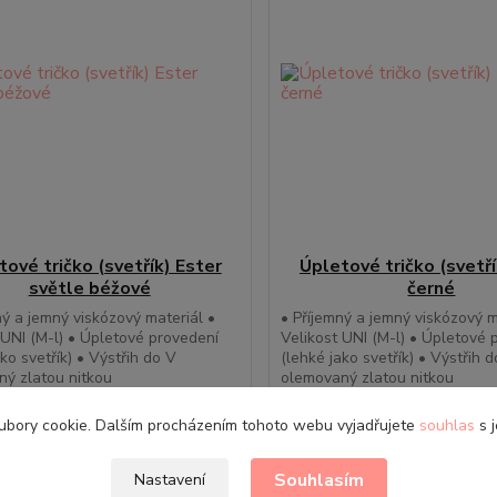
tové tričko (svetřík) Ester
Úpletové tričko (svetří
světle béžové
černé
ný a jemný viskózový materiál •
• Příjemný a jemný viskózový m
 UNI (M-l) • Úpletové provedení
Velikost UNI (M-l) • Úpletové 
ako svetřík) • Výstřih do V
(lehké jako svetřík) • Výstřih 
ý zlatou nitkou
olemovaný zlatou nitkou
0 Kč
539,00 Kč
Skladem
/
ks
/
ks
ubory cookie. Dalším procházením tohoto webu vyjadřujete
souhlas
s j
Přidat do košíku
Přidat do ko
Souhlasím
Nastavení