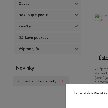
Ostatní
Nakupujte podle
Značky
Dárkové poukazy
Výprodej %
Úple
Novinky
• Příjem
Velikost
(lehké j
Zobrazit všechny novinky
olemovan
539,0
Tento web používá so