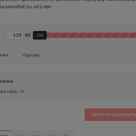
ila pohodlně po celý den.
Kč
Od
inka
Výprodej
rukávu
uhý rukáv
(9)
Upřesnit parametr