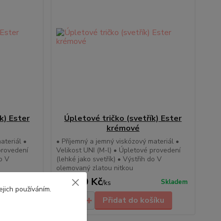
k) Ester
Úpletové tričko (svetřík) Ester
krémové
ateriál •
• Příjemný a jemný viskózový materiál •
provedení
Velikost UNI (M-l) • Úpletové provedení
do V
(lehké jako svetřík) • Výstřih do V
olemovaný zlatou nitkou
539,00 Kč
Skladem
Skladem
/
ks
ejich používáním.
šíku
Přidat do košíku