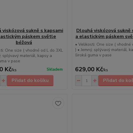
 viskózová sukně s kapsami
Dlouhá viskózová sukně 
lastickým páskem světle
a elastickým páskem svě
béžová
• Velikosti: One size ( vhodné
) • Jemný, splývavý materiál, k
sti: One size ( vhodné od L do 3XL
široká guma v pase
ý, splývavý materiál, kapsy a
uma v pase
0 Kč
629,00 Kč
Skladem
/
ks
/
ks
Přidat do košíku
Přidat do ko