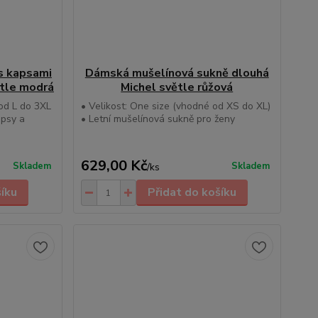
s kapsami
Dámská mušelínová sukně dlouhá
tle modrá
Michel světle růžová
 od L do 3XL
• Velikost: One size (vhodné od XS do XL)
apsy a
• Letní mušelínová sukně pro ženy
629,00 Kč
Skladem
Skladem
/
ks
šíku
Přidat do košíku