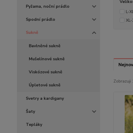
Veliko
Pyžama, noční prádlo
L-X
Spodní prádlo
XL-
Sukně
Bavlněné sukně
Mušelínové sukně
Nejnov
Viskózové sukně
Zobrazuji 
Úpletové sukně
Svetry a kardigany
Šaty
Tepláky