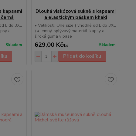
s kapsami
Dlouhá viskózová sukně s kapsami
 černá
a elastickým páskem khaki
 od L do 3XL
• Velikosti: One size ( vhodné od L do 3XL
apsy a
) • Jemný, splývavý materiál, kapsy a
široká guma v pase
629,00 Kč
Skladem
Skladem
/
ks
šíku
Přidat do košíku