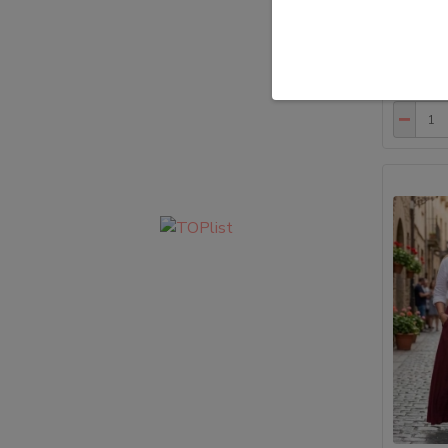
• Veliko
L) • Vzd
629,0