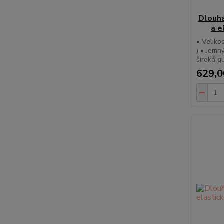
Dlouhá
a e
• Veliko
) • Jemn
široká g
629,0