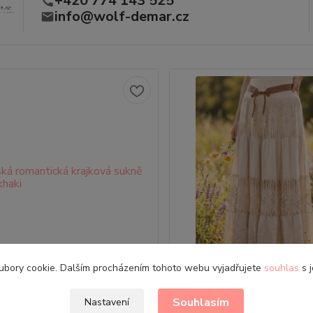
+420 774 143 525
info@wolf-demar.cz
ubory cookie. Dalším procházením tohoto webu vyjadřujete
souhlas
s j
 romantická krajková sukně
Dámská romantická krajk
Souhlasím
Nastavení
BOHO khaki
BOHO světle béž