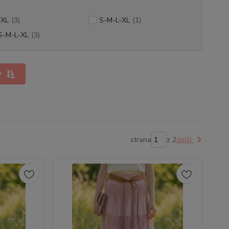
-XL
(3)
S-M-L-XL
(1)
S-M-L-XL
(3)
y
strana
z 2
další