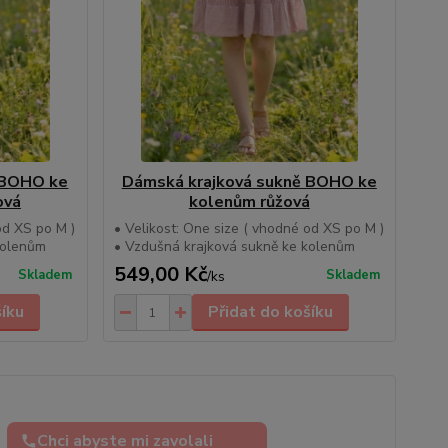
 BOHO ke
Dámská krajková sukně BOHO ke
ová
kolenům růžová
od XS po M )
• Velikost: One size ( vhodné od XS po M )
kolenům
• Vzdušná krajková sukně ke kolenům
549,00 Kč
Skladem
Skladem
/
ks
šíku
Přidat do košíku
Chci abyste mi zavolali