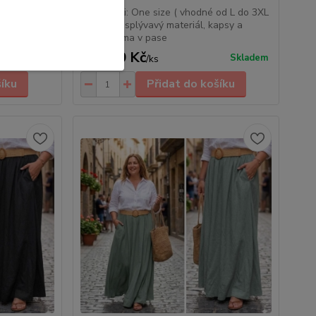
od XS až po
• Velikosti: One size ( vhodné od L do 3XL
e kotníkům
) • Jemný, splývavý materiál, kapsy a
široká guma v pase
629,00 Kč
Skladem
Skladem
/
ks
šíku
Přidat do košíku