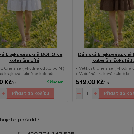
á krajková sukně BOHO ke
Dámská krajková sukně
kolenům bílá
kolenům čokolád
st: One size ( vhodné od XS po M )
• Velikost: One size ( vhodné 
ná krajková sukně ke kolenům
• Vzdušná krajková sukně ke 
0 Kč
549,00 Kč
Skladem
/
ks
/
ks
Přidat do košíku
Přidat do ko
bujete poradit?