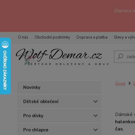
Doprava 
O nás
Obchodní podmínky
Doprava a platba
Slevy a vý
Úvod
Novinky
Dětské oblečení
Dámské s
Pro dívky
halenko
čas
.
Pro chlapce