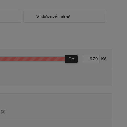
Viskózové sukně
Do
Kč
(3)