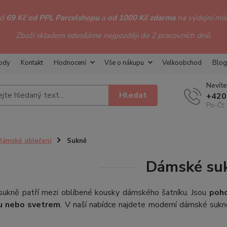
od
69 Kč od PPL Parcelshopu
a
od 1000 Kč zdarma
na výdejní míst
Zboží skladem odesíláme nejpozději do 2 pracovních dnů.
hody
Kontakt
Hodnocení
Vše o nákupu
Velkoobchod
Blog
Nevíte
Hledat
+420
Po-Čt:
Dámské oblečení
Sukně
Dámské su
ukně patří mezi oblíbené kousky dámského šatníku. Jsou
poho
u nebo svetrem
. V naší nabídce najdete moderní dámské suk