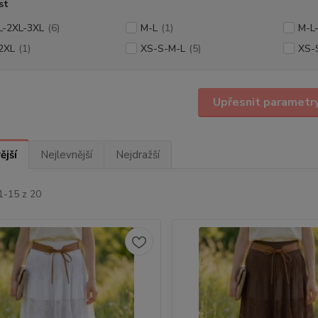
st
L-2XL-3XL
(6)
M-L
(1)
M-L
2XL
(1)
XS-S-M-L
(5)
XS-
Upřesnit parametr
ější
Nejlevnější
Nejdražší
1-15 z 20