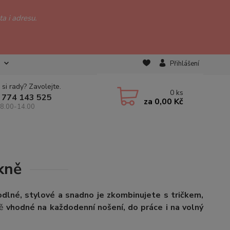
a i adresu.
Přihlášení
 si rady? Zavolejte.
0
ks
 774 143 525
za
0,00 Kč
 8.00-14.00
kně
dlné, stylové a snadno je zkombinujete s tričkem,
ně
vhodné na každodenní nošení, do práce i na volný