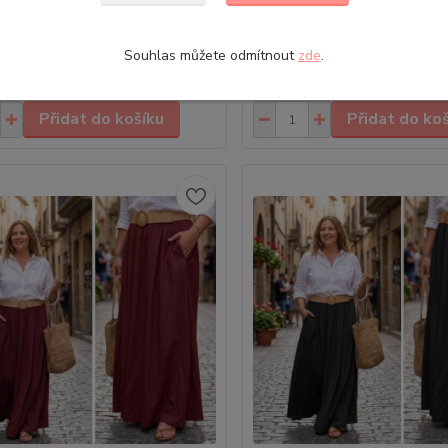
st: One size (vhodné od XS až po
• Velikost: One size (vhodné 
ušná krajková sukně ke kotníkům
L) • Vzdušná krajková sukně k
Souhlas můžete odmítnout
zde
.
0 Kč
629,00 Kč
Skladem
/
ks
/
ks
Přidat do košíku
Přidat do ko