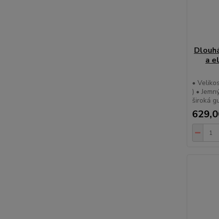
Dlouhá
a e
• Veliko
) • Jemn
široká g
629,0