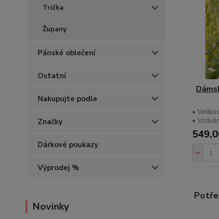
Trička
Župany
Pánské oblečení
Ostatní
Dámsk
Nakupujte podle
• Veliko
• Vzduš
Značky
549,0
Dárkové poukazy
Výprodej %
Potře
Novinky