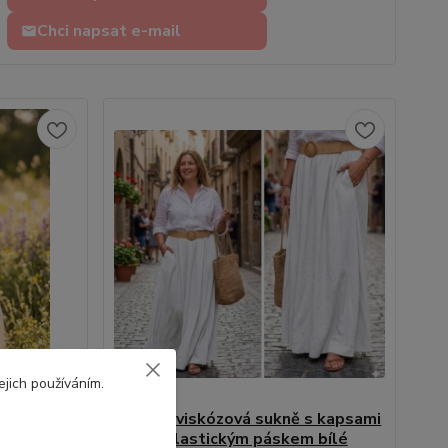
Chci napsat e-mail
ejich používáním.
ová sukně
Dlouhá viskózová sukně s kapsami
ová
a elastickým páskem bílé