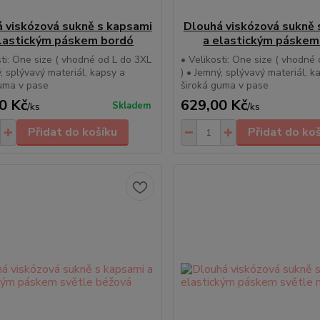
 viskózová sukně s kapsami
Dlouhá viskózová sukně 
lastickým páskem bordó
a elastickým páskem
sti: One size ( vhodné od L do 3XL
• Velikosti: One size ( vhodné
ý, splývavý materiál, kapsy a
) • Jemný, splývavý materiál, k
uma v pase
široká guma v pase
0 Kč
629,00 Kč
Skladem
/
ks
/
ks
Přidat do košíku
Přidat do ko