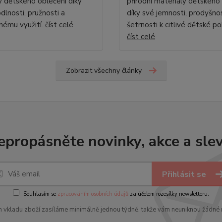
y dětského oblečení díky
přírodní materiály dětského
dlnosti, pružnosti a
díky své jemnosti, prodyšnos
nému využití.
číst celé
šetrnosti k citlivé dětské p
číst celé
Zobrazit všechny články
epropásněte novinky, akce a slev
Přihlásit se
Souhlasím se
zpracováním osobních údajů
za účelem rozesílky newsletteru.
 vkladu zboží zasíláme minimálně jednou týdně, takže vám neuniknou žádné 