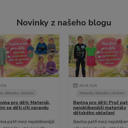
Novinky z našeho blogu
2026
28
.
04
.
2026
ály dětského oblečení
Materiály dětského oblečení
ina pro děti: Materiál,
Bavlna pro děti: Proč pat
ém se děti cítí opravdu
nejoblíbenější materiály
dětského oblečení
na patří mezi nejoblíbenější
Bavlna patří mezi nejoblíben