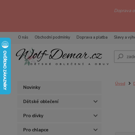
Doprava 
O nás
Obchodní podmínky
Doprava a platba
Slevy a vý
Úvod
Novinky
Dětské oblečení
Pro dívky
Pro chlapce