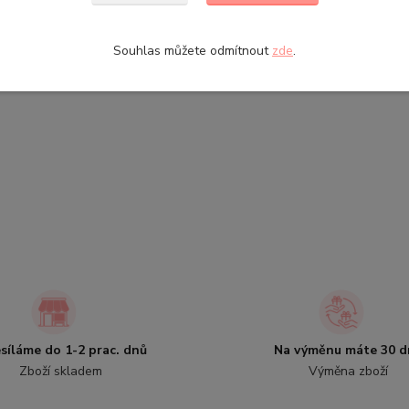
Souhlas můžete odmítnout
zde
.
síláme do 1-2 prac. dnů
Na výměnu máte 30 d
Zboží skladem
Výměna zboží