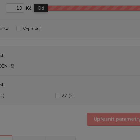
Kč
Od
inka
Výprodej
st
DEN
(5)
st
(1)
27
(2)
Upřesnit parametr