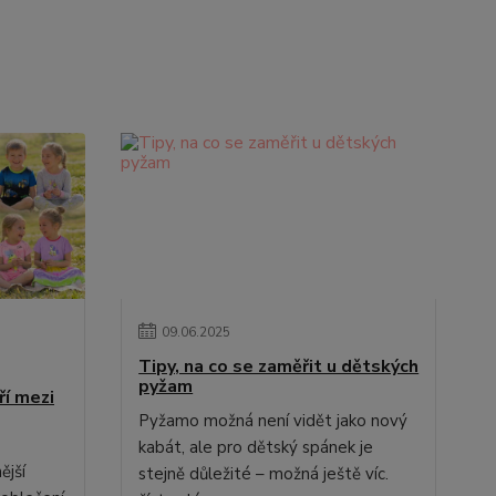
09
.
06
.
2025
Tipy, na co se zaměřit u dětských
pyžam
ří mezi
Pyžamo možná není vidět jako nový
kabát, ale pro dětský spánek je
ější
stejně důležité – možná ještě víc.