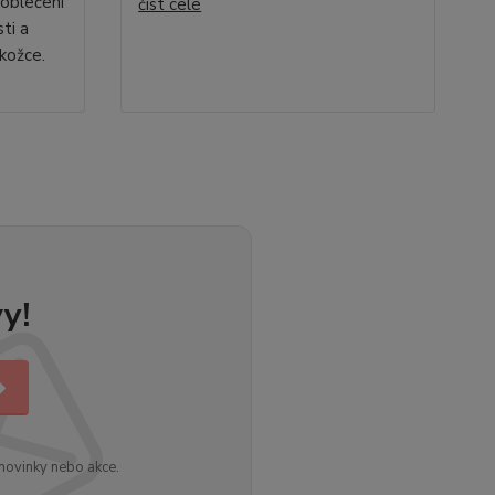
 oblečení
číst celé
ti a
okožce.
y!
novinky nebo akce.