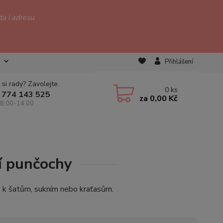
a i adresu.
Přihlášení
 si rady? Zavolejte.
0
ks
 774 143 525
za
0,00 Kč
 8.00-14.00
í punčochy
ě k šatům, sukním nebo kraťasům.