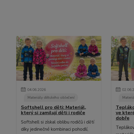
04
.
06
.
2026
02
.
06
.
Materiály dětského oblečení
Materi
Softshell pro děti: Materiál,
Teplákov
který si zamilují děti i rodiče
ve kter
dobře
Softshell si získal oblibu rodičů i dětí
Teplákovi
díky jedinečné kombinaci pohodlí,