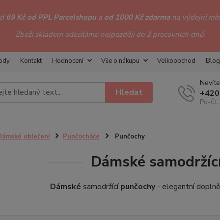
od
69 Kč od PPL Parcelshopu
a
od 1000 Kč zdarma
na výdejní míst
Zboží skladem odesíláme nejpozději do 2 pracovních dnů.
hody
Kontakt
Hodnocení
Vše o nákupu
Velkoobchod
Blog
Nevíte
Hledat
+420
Po-Čt:
Dámské oblečení
Punčocháče
Punčochy
Dámské samodržíc
Dámské
samodržící
punčochy
- elegantní dopln