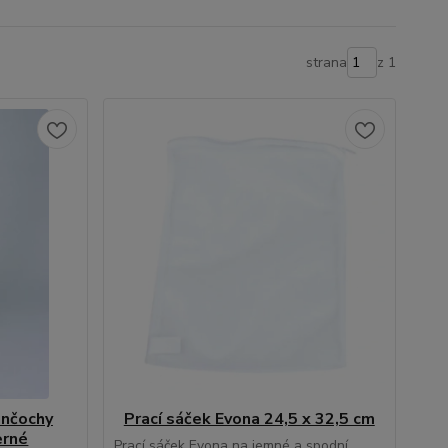
strana
z 1
unčochy
Prací sáček Evona 24,5 x 32,5 cm
erné
Prací sáček Evona na jemné a spodní