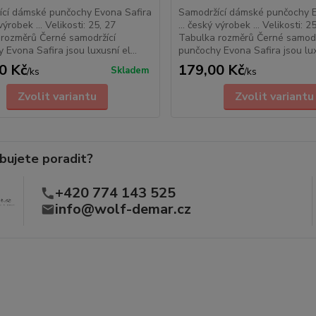
ící dámské punčochy Evona Safira
Samodržící dámské punčochy E
 výrobek ... Velikosti: 25, 27
... český výrobek ... Velikosti: 2
rozměrů Černé samodržící
Tabulka rozměrů Černé samodr
 Evona Safira jsou luxusní el...
punčochy Evona Safira jsou luxu
0 Kč
179,00 Kč
Skladem
/
ks
/
ks
Zvolit variantu
Zvolit variantu
bujete poradit?
+420 774 143 525
info@wolf-demar.cz