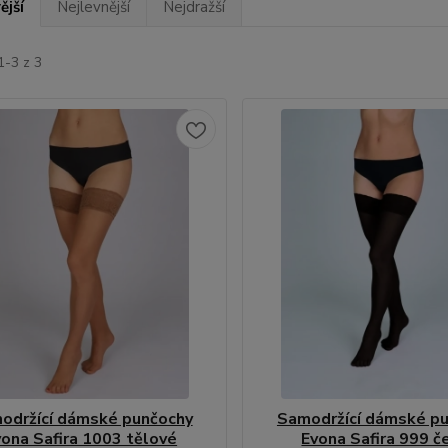
ější
Nejlevnější
Nejdražší
1-3 z 3
održící dámské punčochy
Samodržící dámské p
vona Safira 1003 tělové
Evona Safira 999 č