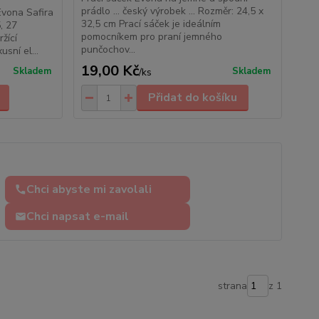
prádlo ... český výrobek ... Rozměr: 24,5 x
vona Safira
32,5 cm Prací sáček je ideálním
5, 27
pomocníkem pro praní jemného
žící
punčochov...
sní el...
19,00 Kč
Skladem
Skladem
/
ks
Přidat do košíku
Chci abyste mi zavolali
Chci napsat e-mail
strana
z 1