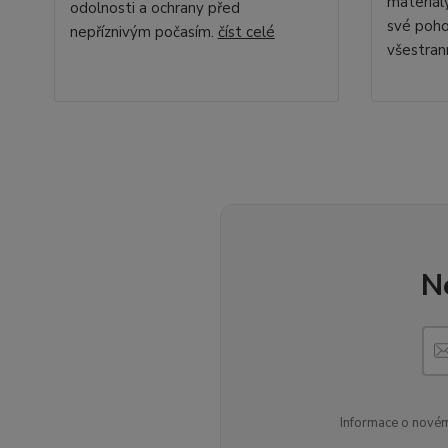
materiál
odolnosti a ochrany před
své poho
nepříznivým počasím.
číst celé
všestran
N
Informace o novém