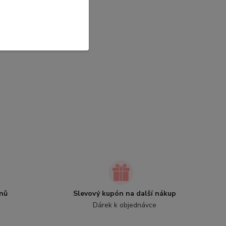
nů
Slevový kupón na další nákup
Dárek k objednávce