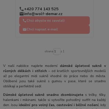
+420 774 143 525
info@wolf-demar.cz
Chci abyste mi zavolali
Chci napsat e-mail
strana
z 1
V naší nabídce najdete moderní
dámské úpletové sukně v
různých délkách i střizích
– od kratších sportovnějších modelů
až po elegantní midi sukně vhodné do práce nebo do města.
Oblíbené jsou také sukně s gumou v pase, které se snadno
oblékají a perfektně sedí.
Dámské úpletové sukně snadno zkombinujete
s tričky, tílky,
halenkami i mikinami, takže si vytvoříte pohodlný outfit na každý
den. Jsou
ideální pro volný čas, cestování i běžné nošení
, kdy