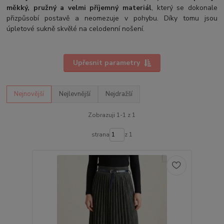
měkký, pružný a velmi příjemný materiál
, který se dokonale
přizpůsobí postavě a neomezuje v pohybu. Díky tomu jsou
úpletové sukně skvělé na celodenní nošení.
Upřesnit parametry
Nejnovější
Nejlevnější
Nejdražší
Zobrazuji 1-1 z 1
strana
z 1