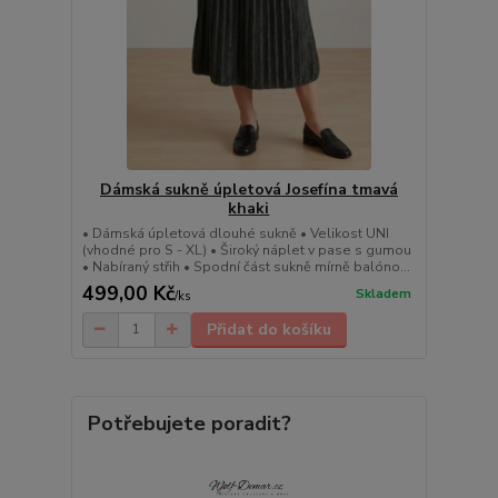
Dámská sukně úpletová Josefína tmavá
khaki
• Dámská úpletová dlouhé sukně • Velikost UNI
(vhodné pro S - XL) • Široký náplet v pase s gumou
• Nabíraný střih • Spodní část sukně mírně balóno...
499,00 Kč
Skladem
/
ks
Přidat do košíku
Potřebujete poradit?