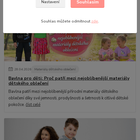
díky své pohodlnosti, pružnosti a všestrannému využití.
číst celé
Souhlasím
Nastavení
Souhlas můžete odmítnout
zde
.
28
.
04
.
2026
Materiály dětského oblečení
Bavlna pro děti: Proč patří mezi nejoblíbenější materiály
dětského oblečení
Bavlna patří mezi nejoblíbenější přírodní materiály dětského
oblečení díky své jemnosti, prodyšnosti a šetrnosti k citlivé dětské
pokožce.
číst celé