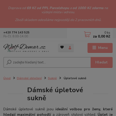
Doprava od
69 Kč od PPL Parcelshopu
a
od 1000 Kč zdarma
na
výdejní místa i adresu.
Zboží skladem odesíláme nejpozději do 2 pracovních dnů.
0
ks
+420 774 143 525
za
0,00 Kč
Po-Čt: 8.00-14.00
Menu
Hledat
Úvod
Dámské oblečení
Sukně
Úpletové sukně
Dámské úpletové
sukně
Dámské úpletové sukně jsou
ideální volbou pro ženy, které
hledají maximální pohodlí
a zároveň stylový vzhled.
Úplet je