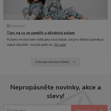
09
.
06
.
2025
Tipy, na co se zaměřit u dětských pyžam
Pyžamo možná není vidět jako nový kabát, ale pro dětský spánek je
stejně důležité – možná ještě víc.
číst celé
Zobrazit všechny články
Nepropásněte novinky, akce a
slevy!