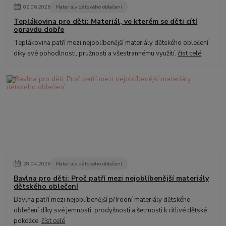
02
.
06
.
2026
Materiály dětského oblečení
Teplákovina pro děti: Materiál, ve kterém se děti cítí
opravdu dobře
Teplákovina patří mezi nejoblíbenější materiály dětského oblečení
díky své pohodlnosti, pružnosti a všestrannému využití.
číst celé
28
.
04
.
2026
Materiály dětského oblečení
Bavlna pro děti: Proč patří mezi nejoblíbenější materiály
dětského oblečení
Bavlna patří mezi nejoblíbenější přírodní materiály dětského
oblečení díky své jemnosti, prodyšnosti a šetrnosti k citlivé dětské
pokožce.
číst celé