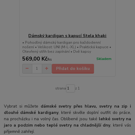
Dámský kardigan s kapucí Stela khaki
• Pohodlný dámský kardigan pro každodenní
nošení • Velikost: UNI (M-L-XL) • Praktická kapuce •
Otevřený střih bez zapínání • Dvě kapsy
569,00 Kč
Skladem
/
ks
Přidat do košíku
strana
z 1
Vybrat si můžete
dámské svetry přes hlavu, svetry na zip i
dlouhé dámské kardigany
, které skvěle doplní outfit do práce,
na procházku i na volný čas. Oblíbené jsou také
lehké svetry na
jaro a podzim nebo teplé svetry na chladnější dny
, které vás
příjemně zahřejí.