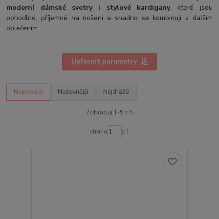
moderní dámské svetry i stylové kardigany
, které jsou
pohodlné, příjemné na nošení a snadno se kombinují s dalším
oblečením.
Upřesnit parametry
Nejnovější
Nejlevnější
Nejdražší
Zobrazuji 1-5 z 5
strana
z 1