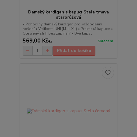
Dámský kardigan s kapucí Stela tmavá
starorůžová
• Pohodlný dámský kardigan pro každodenní
nošení • Velikost: UNI (M-L-XL) • Praktická kapuce •
Otevřený střih bez zapínání • Dvě kapsy
569,00 Kč
Skladem
/
ks
Přidat do košíku