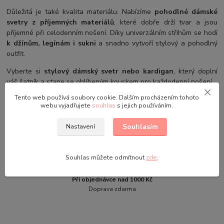
Důležitá je také kvalita materiálu. Nabízíme
pohodlné dámské
svetry z příjemných materiálů
, které dobře drží tvar a jsou
příjemné při celodenním nošení. Díky univerzálním střihům se hodí
k džínům, legínám i sukni
a snadno vytvoří stylový a pohodlný
outfit.
Vyberte si
stylový dámský svetr nebo kardigan
, který doplní
váš šatník a stane se oblíbeným kouskem pro každodenní nošení.
Tento web používá soubory cookie. Dalším procházením tohoto
webu vyjadřujete
souhlas
s jejich používáním.
Souhlasím
Nastavení
Souhlas můžete odmítnout
zde
.
Při objednávce nad 1000 Kč
Doprava zdarma