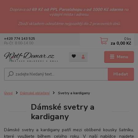
Doprava od
69 Kč od PPL Parcelshopu
a
od 1000 Kč zdarma
na
výdejní místa i adresu.
Zboží skladem odesíláme nejpozději do 2 pracovních dnů.
0
ks
+420 774 143 525
za
0,00 Kč
Po-Čt: 8.00-14.00
Menu
Hledat
Úvod
Dámské oblečení
Svetry a kardigany
Dámské svetry a
kardigany
Dámské svetry a kardigany patří mezi oblíbené kousky šatníku,
které využijete během celého roku. V naší nabídce najdete