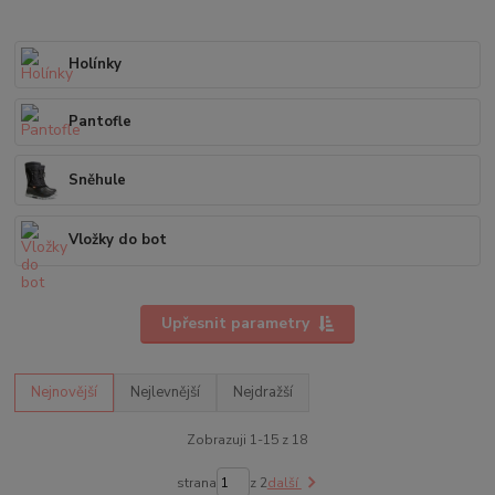
Holínky
Pantofle
Sněhule
Vložky do bot
Upřesnit parametry
Nejnovější
Nejlevnější
Nejdražší
Zobrazuji 1-15 z 18
strana
z 2
další