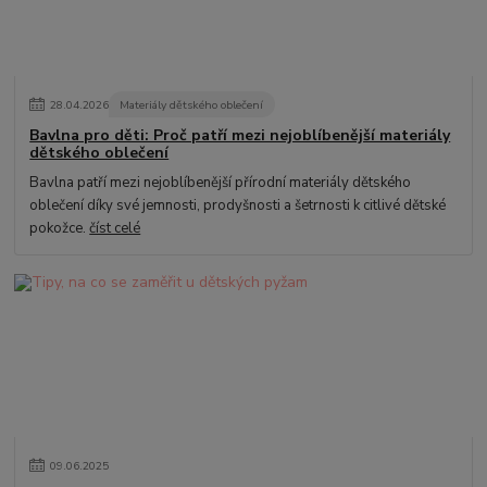
28
.
04
.
2026
Materiály dětského oblečení
Bavlna pro děti: Proč patří mezi nejoblíbenější materiály
dětského oblečení
Bavlna patří mezi nejoblíbenější přírodní materiály dětského
oblečení díky své jemnosti, prodyšnosti a šetrnosti k citlivé dětské
pokožce.
číst celé
09
.
06
.
2025