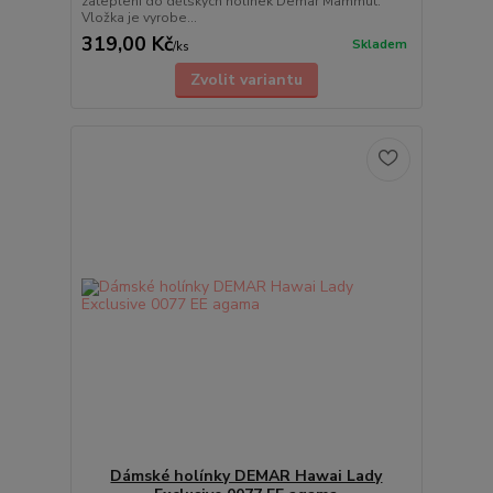
zateplení do dětských holínek Demar Mammut.
Vložka je vyrobe...
319,00 Kč
Skladem
/
ks
Zvolit variantu
Dámské holínky DEMAR Hawai Lady