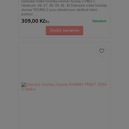
Dámské nízké holinky Demar Young 2 0462 C
Velikosti: 36, 37, 38, 39, 41, 42 Dámské nízké holinky
demar YOUNG 2 jsou ideální pro deštivé letní
počasí. ...
309,00 Kč
Skladem
/
ks
Zvolit variantu