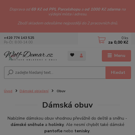
Doprava od
69 Kč od PPL Parcelshopu
a
od 1000 Kč zdarma
na
výdejní místa i adresu.
Zboží skladem odesíláme nejpozději do 2 pracovních dnů.
0
ks
+420 774 143 525
za
0,00 Kč
Po-Čt: 8.00-14.00
Menu
Hledat
Úvod
Dámské oblečení
Obuv
Dámská obuv
Nabízíme dámskou obuv vhodnou převážně do deště a sněhu -
dámské sněhule
a
holínky
. Ale nesmí chybět také dámské
pantofle
nebo
tenisky
.