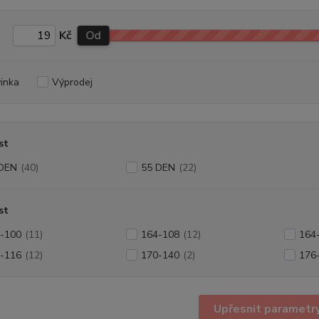
Kč
Od
inka
Výprodej
st
DEN
(40)
55 DEN
(22)
st
-100
(11)
164-108
(12)
164
-116
(12)
170-140
(2)
176
Upřesnit parametr