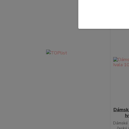
Dámské
I
Dámské 
... český