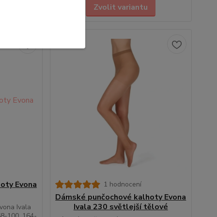
Zvolit variantu
oty Evona
1 hodnocení
Dámské punčochové kalhoty Evona
Ivala 230 světlejší tělové
vona Ivala
158-100, 164-