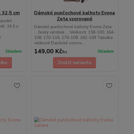
x 32,5 cm
Dámské punčochové kalhoty Evona
Zeta vzorované
spodní
měr: 24,5 x
Dámské punčochové kalhoty Evona Zeta
m
... český výrobek ... Velikosti: 158-100, 164-
o
108, 170-116, 176-108, 182-108 Tabulka
velikostí Elastické vzorov...
149,00 Kč
Skladem
Skladem
/
ks
šíku
Zvolit variantu