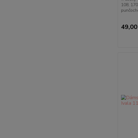
108, 17
punčocho
49,00