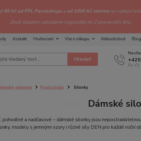
od
69 Kč od PPL Parcelshopu
a
od 1000 Kč zdarma
na výdejní míst
Zboží skladem odesíláme nejpozději do 2 pracovních dnů.
hody
Kontakt
Hodnocení
Vše o nákupu
Velkoobchod
Blog
Nevíte
Hledat
+420
Po-Čt:
Dámské oblečení
Punčocháče
Silonky
Dámské sil
, pohodlné a nadčasové – dámské silonky jsou nepostradatelnou 
ilonky, modely s jemnými vzory i různé síly DEN pro každé roční o