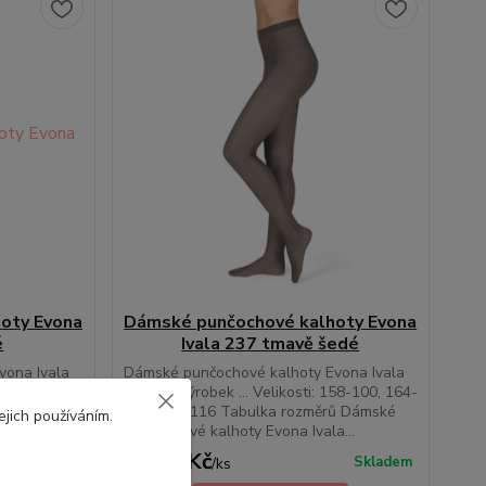
oty Evona
Dámské punčochové kalhoty Evona
é
Ivala 237 tmavě šedé
vona Ivala
Dámské punčochové kalhoty Evona Ivala
158-100, 164-
... český výrobek ... Velikosti: 158-100, 164-
ů Dámské
108, 170-116 Tabulka rozměrů Dámské
ejich používáním.
...
punčochové kalhoty Evona Ivala...
49,00 Kč
Skladem
Skladem
/
ks