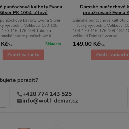
 punčochové kalhoty Evona
Dámské punčochové k
Silver PK 1004 tělové
proužkované Evona A
punčochové kalhoty Evona Silver
Dámské punčochové kalhoty E
ský výrobek ... Velikosti: 158-100,
... český výrobek ... Velikosti: 
, 170-116, 176-108 Tabulka
108, 170-116, 176-108, 182-1
Dámské matné punčochové k...
velikostí Dámské vzorov...
 Kč
149,00 Kč
Skladem
/
ks
/
ks
Zvolit variantu
Zvolit variantu
bujete poradit?
+420 774 143 525
info@wolf-demar.cz