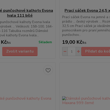
 punčochové kalhoty Evona
Prací sáček Evona 24,5 
Ivala 111 bílé
Prací sáček Evona na jemné a 
prádlo ... český výrobek ... Roz
punčochové kalhoty Evona Ivala
32,5 cm Prací sáček je ideální
 výrobek ... Velikosti: 158-100, 164-
pomocníkem pro praní jemnéh
0-116 Tabulka rozměrů Dámské
punčochov...
vé kalhoty Evona Ivala...
 Kč
19,00 Kč
Skladem
/
ks
/
ks
Zvolit variantu
Přidat do ko