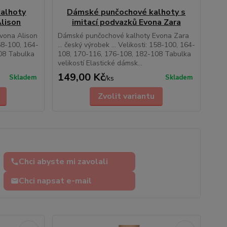
alhoty
Dámské punčochové kalhoty s
lison
imitací podvazků Evona Zara
vona Alison
Dámské punčochové kalhoty Evona Zara
158-100, 164-
... český výrobek ... Velikosti: 158-100, 164-
08 Tabulka
108, 170-116, 176-108, 182-108 Tabulka
velikostí Elastické dámsk...
149,00 Kč
Skladem
Skladem
/
ks
Zvolit variantu
Chci abyste mi zavolali
Chci napsat e-mail