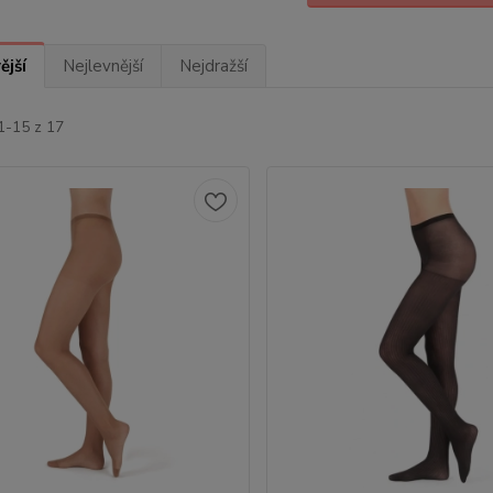
ější
Nejlevnější
Nejdražší
1-15 z 17