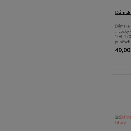
Dámské
Dámské 
... český
108, 17
punčocho
49,00