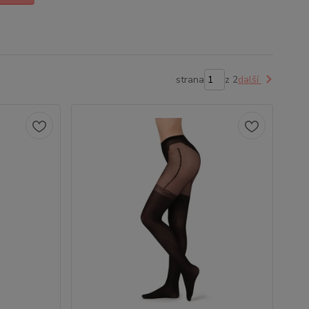
strana
z 2
další