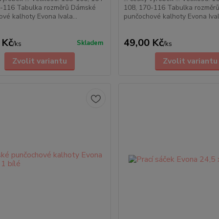
0-116 Tabulka rozměrů Dámské
108, 170-116 Tabulka rozměr
vé kalhoty Evona Ivala...
punčochové kalhoty Evona Ivala
 Kč
49,00 Kč
Skladem
/
ks
/
ks
Zvolit variantu
Zvolit variantu