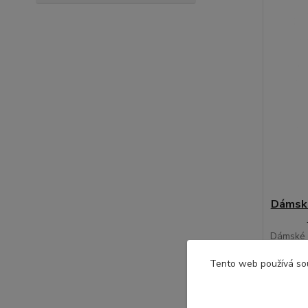
Dámské
Dámské 
... český
108, 17
Tento web používá so
punčocho
49,00