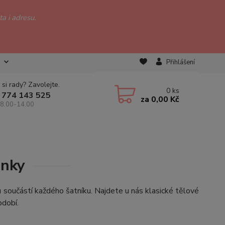
a i adresu.
Přihlášení
 si rady? Zavolejte.
0
ks
 774 143 525
za
0,00 Kč
 8.00-14.00
onky
součástí každého šatníku. Najdete u nás klasické tělové
bdobí.