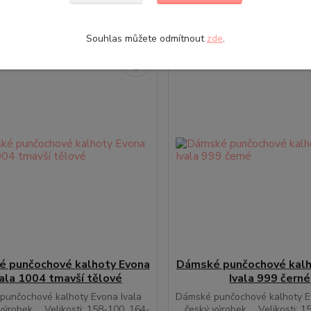
Zvolit variantu
Zvolit variantu
Souhlas můžete odmítnout
zde
.
 punčochové kalhoty Evona
Dámské punčochové kalh
vala 1004 tmavší tělové
Ivala 999 černé
punčochové kalhoty Evona Ivala
Dámské punčochové kalhoty E
 výrobek ... Velikosti: 158-100, 164-
... český výrobek ... Velikosti: 