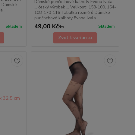
Dámské punčochové kalhoty Evona Ivala
ů Dámské
... český výrobek ... Velikosti: 158-100, 164-
...
108, 170-116 Tabulka rozměrů Dámské
punčochové kalhoty Evona Ivala...
49,00 Kč
Skladem
Skladem
/
ks
Zvolit variantu