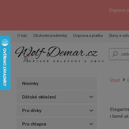
Doprava 
O nás
Obchodní podmínky
Doprava a platba
Slevy a vý
Úvod
Novinky
Dětské oblečení
Elegantní
Pro dívky
i černé s
Pro chlapce