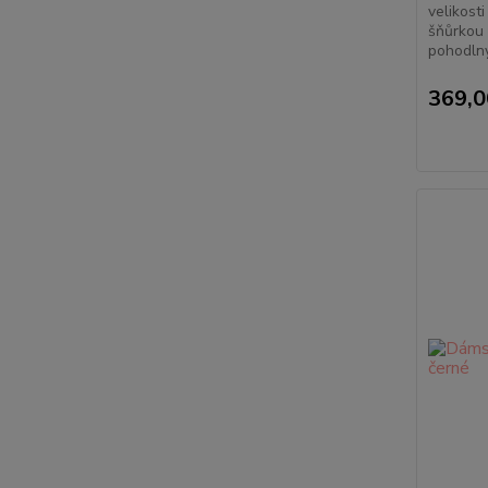
velikost
šňůrkou 
pohodlný
369,0