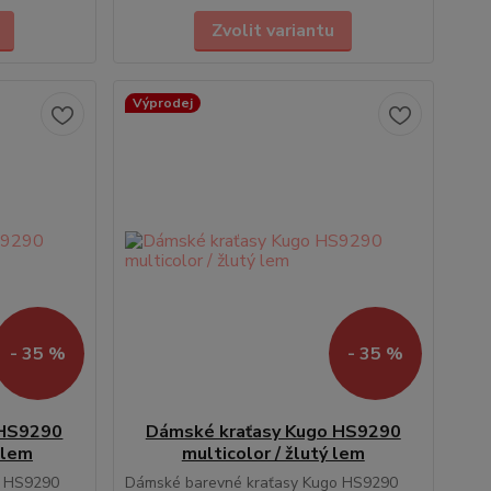
Zvolit variantu
Výprodej
- 35 %
- 35 %
 HS9290
Dámské kraťasy Kugo HS9290
 lem
multicolor / žlutý lem
o HS9290
Dámské barevné kraťasy Kugo HS9290