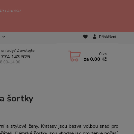
a i adresu.
Přihlášení
 si rady? Zavolejte.
0
ks
 774 143 525
za
0,00 Kč
 8.00-14.00
a šortky
ní a stylové ženy. Kraťasy jsou bezva volbou snad pro
přáteli. Dámské šortky jsou vhodné jak pro teplé počasí,