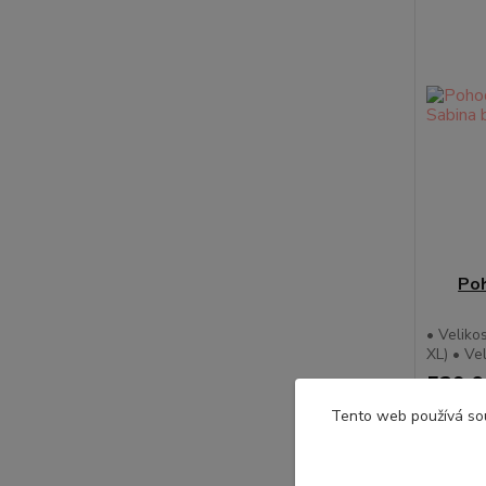
Po
• Veliko
XL) • Ve
539,0
Tento web používá so