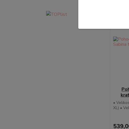
Po
kra
• Veliko
XL) • Ve
539,0