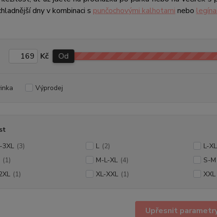
 chladnější dny v kombinaci s
punčochovými kalhotami
nebo
legín
Kč
Od
inka
Výprodej
st
-3XL
(3)
L
(2)
L-XL
(1)
M-L-XL
(4)
S-M
2XL
(1)
XL-XXL
(1)
XXL
Upřesnit parametr