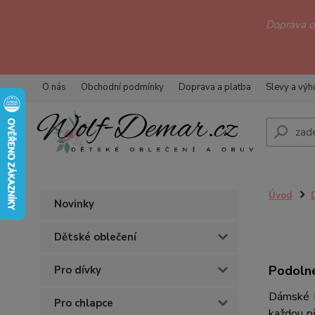
Doprava 
O nás
Obchodní podmínky
Doprava a platba
Slevy a vý
Úvod
Novinky
Dětské oblečení
Podolné
Pro dívky
Dámské k
Pro chlapce
každou př