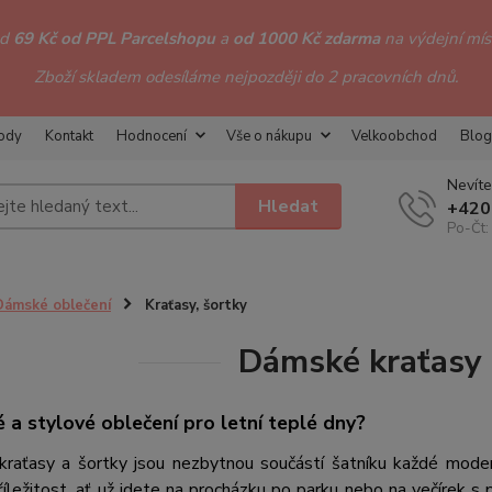
od
69 Kč od PPL Parcelshopu
a
od 1000 Kč zdarma
na výdejní míst
Zboží skladem odesíláme nejpozději do 2 pracovních dnů.
hody
Kontakt
Hodnocení
Vše o nákupu
Velkoobchod
Blog
Nevíte
Hledat
+420
Po-Čt:
Dámské oblečení
Kraťasy, šortky
Dámské kraťasy 
 a stylové oblečení pro letní teplé dny?
raťasy a šortky jsou nezbytnou součástí šatníku každé moder
íležitost, ať už jdete na procházku po parku nebo na večírek s 