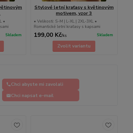
květinovým
Stylové letní kraťasy s květinovým
2
motivem, vzor 3
L •
• Velikosti: S-M | L-XL | 2XL-3XL •
psami
Romantické letní kraťasy s kapsami
199,00 Kč
Skladem
Skladem
/
ks
Zvolit variantu
Chci abyste mi zavolali
Chci napsat e-mail