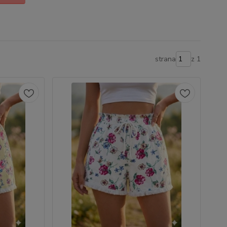
strana
z 1