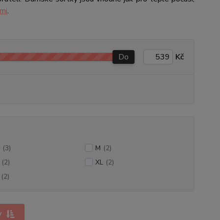
ami
.
Do
Kč
(3)
M
(2)
(2)
XL
(2)
(2)
y