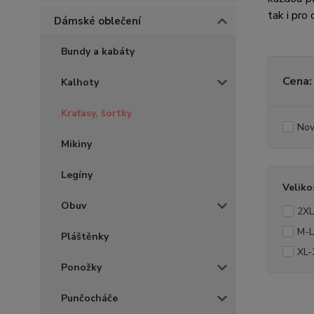
tak i pro
Dámské oblečení
Bundy a kabáty
Cena:
Kalhoty
Kraťasy, šortky
Nov
Mikiny
Legíny
Veliko
Obuv
2XL
M-L
Pláštěnky
XL-
Ponožky
Punčocháče