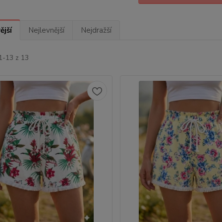
ější
Nejlevnější
Nejdražší
1-13 z 13