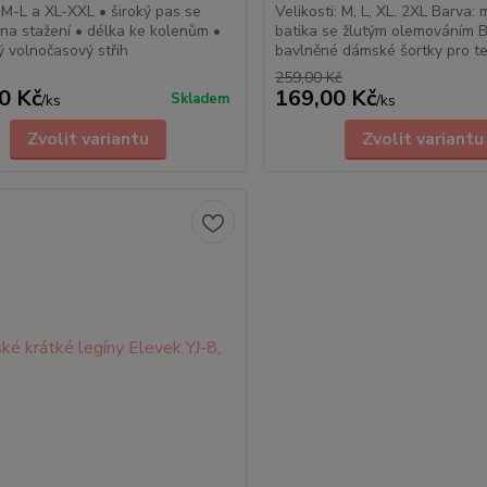
i M-L a XL-XXL • široký pas se
Velikosti: M, L, XL, 2XL Barva: 
na stažení • délka ke kolenům •
batika se žlutým olemováním 
 volnočasový střih
bavlněné dámské šortky pro tep
259,00 Kč
0 Kč
169,00 Kč
Skladem
/
ks
/
ks
Zvolit variantu
Zvolit variantu