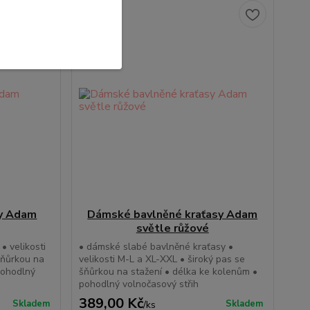
sy Adam
Dámské bavlněné kraťasy Adam
světle růžové
• velikosti
• dámské slabé bavlněné kraťasy •
šňůrkou na
velikosti M-L a XL-XXL • široký pas se
pohodlný
šňůrkou na stažení • délka ke kolenům •
pohodlný volnočasový střih
389,00 Kč
Skladem
Skladem
/
ks