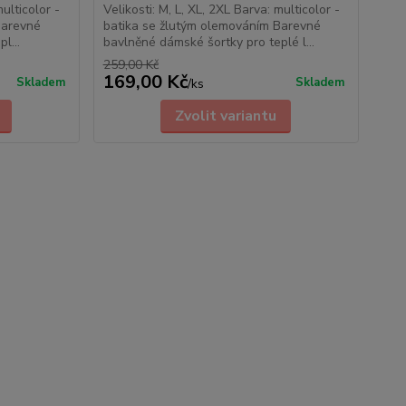
multicolor -
Velikosti: M, L, XL, 2XL Barva: multicolor -
Barevné
batika se žlutým olemováním Barevné
l...
bavlněné dámské šortky pro teplé l...
259,00 Kč
169,00 Kč
Skladem
Skladem
/
ks
Zvolit variantu