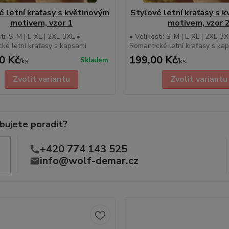
é letní kraťasy s květinovým
Stylové letní kraťasy s 
motivem, vzor 1
motivem, vzor 
ti: S-M | L-XL | 2XL-3XL •
• Velikosti: S-M | L-XL | 2XL-3X
ké letní kraťasy s kapsami
Romantické letní kraťasy s ka
0 Kč
199,00 Kč
Skladem
/
ks
/
ks
Zvolit variantu
Zvolit variantu
bujete poradit?
+420 774 143 525
info@wolf-demar.cz