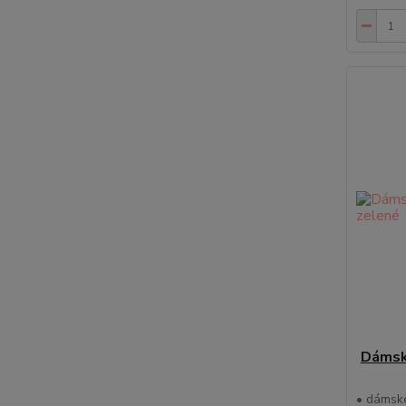
Dámsk
• dámské