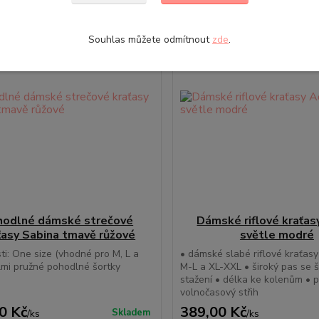
Souhlas můžete odmítnout
zde
.
hodlné dámské strečové
Dámské riflové kraťa
ťasy Sabina tmavě růžové
světle modré
sti: One size (vhodné pro M, L a
• dámské slabé riflové kraťasy 
lmi pružné pohodlné šortky
M-L a XL-XXL • široký pas se 
stažení • délka ke kolenům • 
volnočasový střih
0 Kč
389,00 Kč
Skladem
/
ks
/
ks