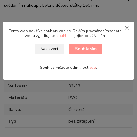
svědomím nakoupit botu s délkou stélky 160 mm.
Původ zboží
Tento web používá soubory cookie. Dalším procházením tohoto
webu vyjadřujete
souhlas
s jejich používáním.
Parametry
Souhlasím
Nastavení
Výrobce
Demar
Souhlas můžete odmítnout
zde
.
Pohlaví
Unisex
Velikost
32-33
Materiál
PVC
Barva
Červená
Typ
bez zateplení