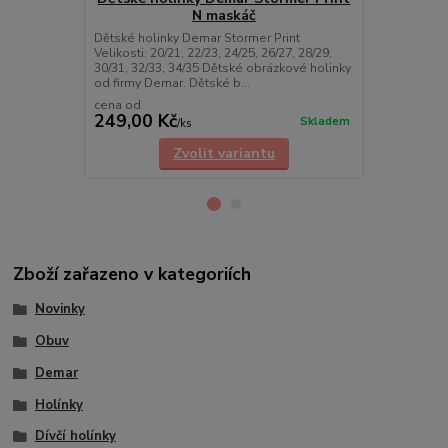
N maskáč
Dětské holinky Demar Stormer Print
Dětské holink
Velikosti: 20/21, 22/23, 24/25, 26/27, 28/29,
20/21, 22/23,
30/31, 32/33, 34/35 Dětské obrázkové holinky
34/35 Dětské
od firmy Demar. Dětské b...
Demar s mot
cena od
cena od
249,00 Kč
249,00 K
Skladem
/
ks
Zvolit variantu
Zboží zařazeno v kategoriích
Novinky
Obuv
Demar
Holínky
Dívčí holínky