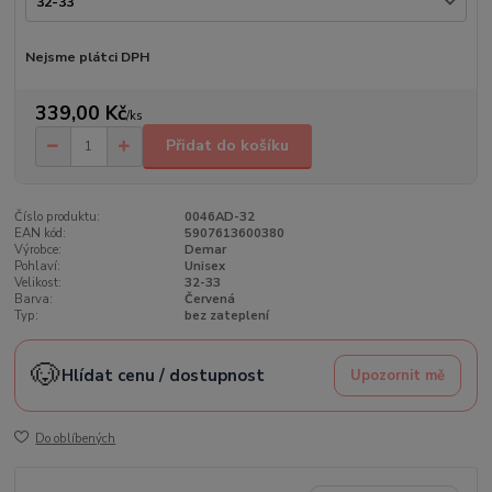
Nejsme plátci DPH
339,00 Kč
/
ks
Přidat do košíku
Číslo produktu:
0046AD-32
EAN kód:
5907613600380
Výrobce:
Demar
Pohlaví:
Unisex
Velikost:
32-33
Barva:
Červená
Typ:
bez zateplení
🐶
Hlídat cenu / dostupnost
Upozornit mě
Do oblíbených