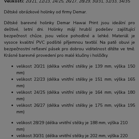
Velikosti:
20/21, 22/23, 24/25, 26/27, 28/29, 30/31, 32/33, 34/35
Dětské obrázkové holinky od firmy Demar.
Dětské barevné holinky Demar Hawai Print jsou ideální pro
deštivé, letní dni. Holinky májí hrubší podešev zajišťující
bezpečnost chůze, jsou velice pohodlné a lehké. Materiál je
vysoce kvalitní PVC podšité příjemnou textilií. Na patě obuvi je
bezpečnostní reflexní pásek pro dobrou viditelnost dítěte ve tmě.
Krásné barevné provedení pro malé klučiny i holčičky.
velikost 20/21 (délka vnitřní stélky je 139 mm, výška 150
mm)
velikost 22/23 (délka vnitřní stélky je 151 mm, výška 165
mm)
velikost 24/25 (délka vnitřní stélky je 164 mm, výška 180
mm)
velikost 26/27 (délka vnitřní stélky je 175 mm, výška 195
mm)
velikost 28/29 (délka vnitřní stélky je 188 mm, výška 210
mm)
velikost 30/31 (délka vnitřní stélky je 202 mm, výška 220