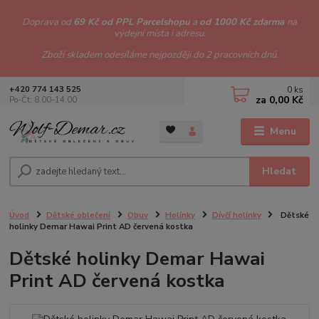
Doprava od
69 Kč od PPL Parcelshopu
a
od 1000 Kč zdarma
na
výdejní místa i adresu.
Zboží skladem odesíláme nejpozději do 2 pracovních dnů.
0
ks
+420 774 143 525
za
0,00 Kč
Po-Čt: 8.00-14.00
Menu
Hledat
Úvod
Dětské oblečení
Obuv
Holínky
Dívčí holínky
Dětské
holinky Demar Hawai Print AD červená kostka
Dětské holinky Demar Hawai
Print AD červená kostka