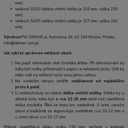
mm)
velikost 32/33 (délka vnitřní stélky je 215 mm, výška 230
mm)
velikost 34/35 (délka vnitřní stélky je 227 mm, výška 240
mm)
Výrobce:
PW. DEMAR,
ul. Kościelna 26, 42-244 Mstów, Polsko;
info@demar.com.pl
Jak vybrat správnou velikost obuvi:
Na papír obkreslete obě chodidla dítěte. Při obkreslování by
měly být nožky přitisknuté k papíru a natažené prsty. Dítě by
mělo stát na měřené noze svou plnou vahou.
Na vzniklém obrysu změřte
vzdálenost od nejdelšího
prstu k patě
.
U velikosti boty se udává
délka vnitřní stélky
. Stélka by u
dětské boty měla být
o cca 12-15 mm
delší než naměřená
délka chodidla. Říká se tomu tzv. nadměrek. U letní, ceroční
obuvi a bačkůrek se doporučuje nadměrek cca 10-12 mm a
u zimní obuvi cca 15-17 mm.
Příklad: naměříte-li délku nožky 150 mm, můžete s klidným