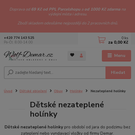
Doprava od
69 Kč od PPL Parcelshopu
a
od 1000 Kč zdarma
na
výdejní místa i adresu.
Zboží skladem odesíláme nejpozději do 2 pracovních dnů.
0
ks
+420 774 143 525
za
0,00 Kč
Po-Čt: 8.00-14.00
Menu
Hledat
Úvod
Dětské oblečení
Obuv
Holínky
Nezateplené holínky
Dětské nezateplené
holínky
Dětské nezateplené holínky
pro období od jara do podzimu bez
zateplení nebo vyndavací vložky od firmy Demar.