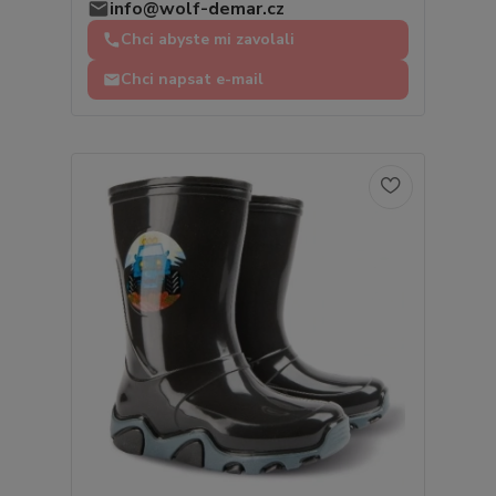
info@wolf-demar.cz
Chci abyste mi zavolali
Chci napsat e-mail