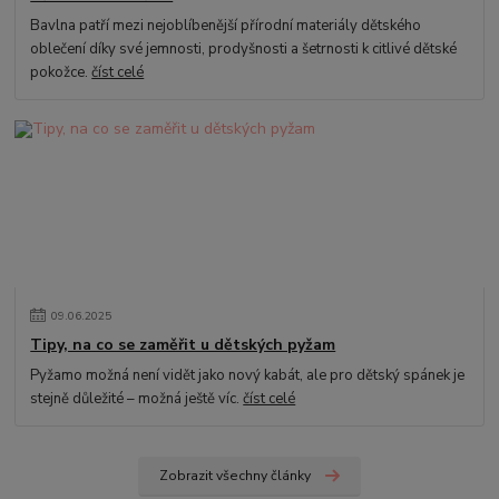
Bavlna patří mezi nejoblíbenější přírodní materiály dětského
oblečení díky své jemnosti, prodyšnosti a šetrnosti k citlivé dětské
pokožce.
číst celé
09
.
06
.
2025
Tipy, na co se zaměřit u dětských pyžam
Pyžamo možná není vidět jako nový kabát, ale pro dětský spánek je
stejně důležité – možná ještě víc.
číst celé
Zobrazit všechny články