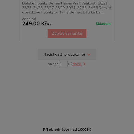
Dětské holinky Demar Hawai Print Velikosti: 20/21,
22/23, 24/25, 26/27, 28/29, 30/31, 32/33, 34/35 Dětské
obrázkové holinky od firmy Demar. Dětské bar...
cena od
249,00 Kč
Skladem
/
ks
Zvolit variantu
Načíst další produkty (5)
strana
z 2
další
Při objednávce nad 1000 Kč