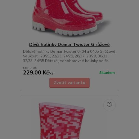
Dívčí holínky Demar Twister G růžové
Dětské holínky Demar Twister 0404 a 0405 G růžové
Velikosti: 20/21, 22/23, 24/25, 26/27, 28/29, 30/31,
32/33, 34/35 Dětské jednobarevné holínky od fir...
cena od
229,00 Kč
Skladem
/
ks
Zvolit variantu