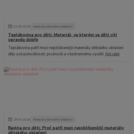
02
.
06
.
2026
Materiály dětského oblečení
Teplákovina pro děti: Materiál, ve kterém se děti cítí
opravdu dobře
Teplákovina patří mezi nejoblíbenější materiály dětského oblečení
díky své pohodlnosti, pružnosti a všestrannému využití.
číst celé
28
.
04
.
2026
Materiály dětského oblečení
Bavlna pro děti: Proč patří mezi nejoblíbenější materiály
dětského oblečení