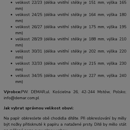
velikost 22/23 (délka vnitřní stélky je 151 mm, výška 165
mm)
velikost 24/25 (délka vnitřní stélky je 164 mm, výška 180
mm)
velikost 26/27 (délka vnitřní stélky je 175 mm, výška 195
mm)
velikost 28/29 (délka vnitřní stélky je 188 mm, výška 210
mm)
velikost 30/31 (délka vnitřní stélky je 202 mm, výška 220
mm)
velikost 32/33 (délka vnitřní stélky je 215 mm, výška 230
mm)
velikost 34/35 (délka vnitřní stélky je 227 mm, výška 240
mm)
Výrobce:
PW. DEMAR,
ul. Kościelna 26, 42-244 Mstów, Polsko;
info@demar.com.pl
Jak vybrat správnou velikost obuvi:
Na papír obkreslete obě chodidla dítěte. Při obkreslování by měly
být nožky přitisknuté k papíru a natažené prsty. Dítě by mělo stát