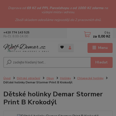
Doprava od
69 Kč od PPL Parcelshopu
a
od 1000 Kč zdarma
na
výdejní místa i adresu.
Zboží skladem odesíláme nejpozději do 2 pracovních dnů.
0
ks
+420 774 143 525
za
0,00 Kč
Po-Čt: 8.00-14.00
Menu
Hledat
Úvod
Dětské oblečení
Obuv
Holínky
Chlapecké holínky
Dětské holinky Demar Stormer Print B Krokodýl
Dětské holinky Demar Stormer
Print B Krokodýl