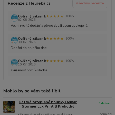
Recenze z Heureka.cz
Všechny recenze
★★★★★
★★★★★
Ověřený zákazník
100%
02. 08. 2026
Velmi rychlé dodání a pěkné zboží. Jsem spokojená.
★★★★★
★★★★★
Ověřený zákazník
100%
30. 07. 2026
Dodání do druhého dne.
★★★★★
★★★★★
Ověřený zákazník
100%
10. 07. 2026
zkušenost první - kladná
Mohlo by se vám také líbit
Dětské zateplené holinky Demar
Skladem
Stormer Lux Print B Krokodýl
cena od
• Zateplené holínky s vyjímatelnou vložkou •