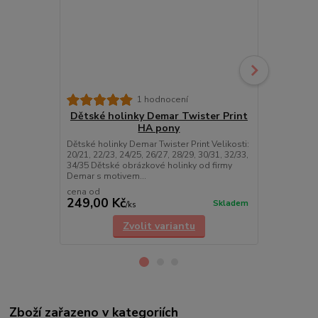
1 hodnocení
Dětské holinky Demar Twister Print
Dětské ho
HA pony
Dětské holinky Demar Twister Print Velikosti:
Dětské holin
20/21, 22/23, 24/25, 26/27, 28/29, 30/31, 32/33,
Velikosti: 20/
34/35 Dětské obrázkové holinky od firmy
30/31, 32/33
Demar s motivem...
od firmy Dem
cena od
249,00 Kč
249,00 K
Skladem
/
ks
Zvolit variantu
Zboží zařazeno v kategoriích