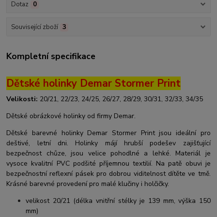
Dotaz
0
Související zboží
3
Kompletní specifikace
Dětské holinky Demar Stormer Print
Velikosti:
20/21, 22/23, 24/25, 26/27, 28/29, 30/31, 32/33, 34/35
Dětské obrázkové holinky od firmy Demar.
Dětské barevné holinky Demar Stormer Print jsou ideální pro
deštivé, letní dni. Holinky májí hrubší podešev zajišťující
bezpečnost chůze, jsou velice pohodlné a lehké. Materiál je
vysoce kvalitní PVC podšité příjemnou textilií. Na patě obuvi je
bezpečnostní reflexní pásek pro dobrou viditelnost dítěte ve tmě.
Krásné barevné provedení pro malé klučiny i holčičky.
velikost 20/21 (délka vnitřní stélky je 139 mm, výška 150
mm)