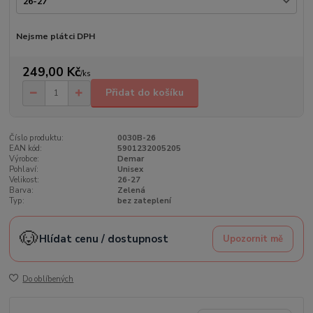
Nejsme plátci DPH
249,00 Kč
/
ks
Přidat do košíku
Číslo produktu:
0030B-26
EAN kód:
5901232005205
Výrobce:
Demar
Pohlaví:
Unisex
Velikost:
26-27
Barva:
Zelená
Typ:
bez zateplení
🐶
Hlídat cenu / dostupnost
Upozornit mě
Do oblíbených