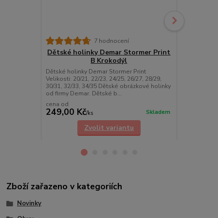
7 hodnocení
Dětské holinky Demar Stormer Print
Dětské ho
B Krokodýl
Dětské holinky Demar Stormer Print
Dětské holin
Velikosti: 20/21, 22/23, 24/25, 26/27, 28/29,
Velikosti: 20/
30/31, 32/33, 34/35 Dětské obrázkové holinky
30/31, 32/33
od firmy Demar. Dětské b...
od firmy Dem
cena od
cena od
249,00 Kč
249,00 K
Skladem
/
ks
Zvolit variantu
Zboží zařazeno v kategoriích
Novinky