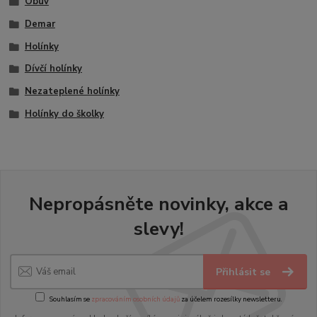
Obuv
Demar
Holínky
Dívčí holínky
Nezateplené holínky
Holínky do školky
Nepropásněte novinky, akce a
slevy!
Přihlásit se
Souhlasím se
zpracováním osobních údajů
za účelem rozesílky newsletteru.