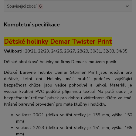
Související zboží
6
Kompletní specifikace
Dětské holinky Demar Twister Print
Velikosti:
20/21, 22/23, 24/25, 26/27, 28/29, 30/31, 32/33, 34/35
Dětské obrázkové holinky od firmy Demar s motivem poník.
Dětské barevné holinky Demar Stormer Print jsou ideální pro
deštivé, letní dni. Holinky májí hrubší podešev zajišťující
bezpečnost chůze, jsou velice pohodlné a lehké. Materiál je
vysoce kvalitní PVC podšité příjemnou textilií. Na patě obuvi je
bezpečnostní reflexní pásek pro dobrou viditelnost dítěte ve tmě.
Krásné barevné provedení pro malé klučiny i holčičky.
velikost 20/21 (délka vnitřní stélky je 139 mm, výška 150
mm)
velikost 22/23 (délka vnitřní stélky je 151 mm, výška 165
mm)