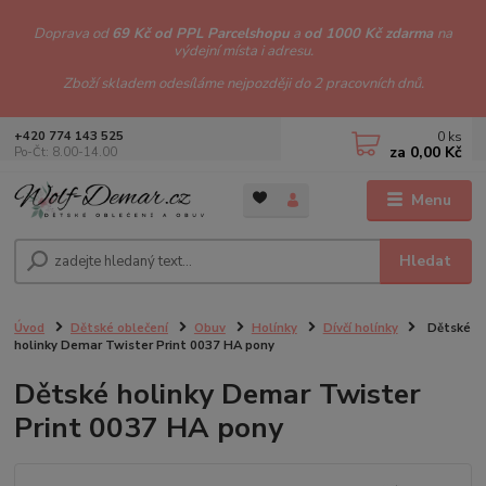
Doprava od
69 Kč od PPL Parcelshopu
a
od 1000 Kč zdarma
na
výdejní místa i adresu.
Zboží skladem odesíláme nejpozději do 2 pracovních dnů.
0
ks
+420 774 143 525
za
0,00 Kč
Po-Čt: 8.00-14.00
Menu
Hledat
Úvod
Dětské oblečení
Obuv
Holínky
Dívčí holínky
Dětské
holinky Demar Twister Print 0037 HA pony
Dětské holinky Demar Twister
Print 0037 HA pony