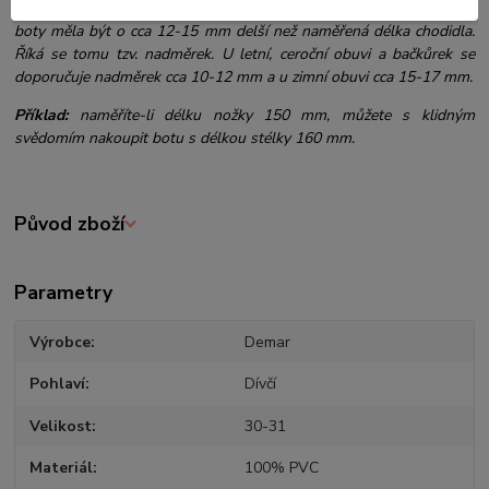
U velikosti boty se udává délka vnitřní stélky. Stélka by u dětské
boty měla být o cca 12-15 mm delší než naměřená délka chodidla.
Říká se tomu tzv. nadměrek. U letní, ceroční obuvi a bačkůrek se
doporučuje nadměrek cca 10-12 mm a u zimní obuvi cca 15-17 mm.
Příklad:
naměříte-li délku nožky 150 mm, můžete s klidným
svědomím nakoupit botu s délkou stélky 160 mm.
Původ zboží
Parametry
Výrobce
Demar
Pohlaví
Dívčí
Velikost
30-31
Materiál
100% PVC