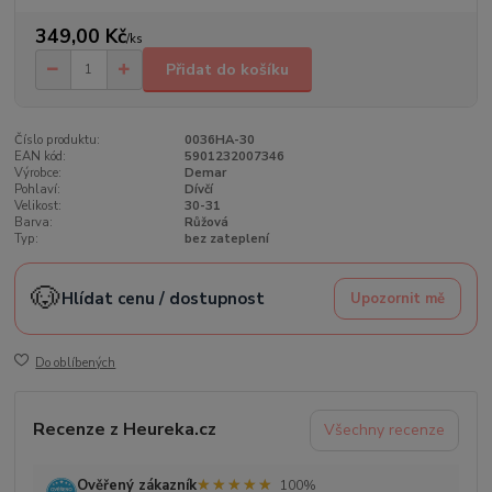
349,00 Kč
/
ks
Přidat do košíku
Číslo produktu:
0036HA-30
EAN kód:
5901232007346
Výrobce:
Demar
Pohlaví:
Dívčí
Velikost:
30-31
Barva:
Růžová
Typ:
bez zateplení
🐶
Hlídat cenu / dostupnost
Upozornit mě
Do oblíbených
Recenze z Heureka.cz
Všechny recenze
★★★★★
★★★★★
Ověřený zákazník
100%