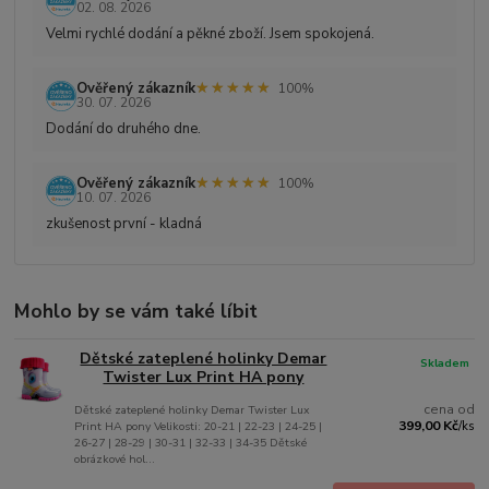
02. 08. 2026
Velmi rychlé dodání a pěkné zboží. Jsem spokojená.
★★★★★
★★★★★
Ověřený zákazník
100%
30. 07. 2026
Dodání do druhého dne.
★★★★★
★★★★★
Ověřený zákazník
100%
10. 07. 2026
zkušenost první - kladná
Mohlo by se vám také líbit
Dětské zateplené holinky Demar
Skladem
Twister Lux Print HA pony
cena od
Dětské zateplené holinky Demar Twister Lux
399,00 Kč
Print HA pony Velikosti: 20-21 | 22-23 | 24-25 |
/
ks
26-27 | 28-29 | 30-31 | 32-33 | 34-35 Dětské
obrázkové hol...