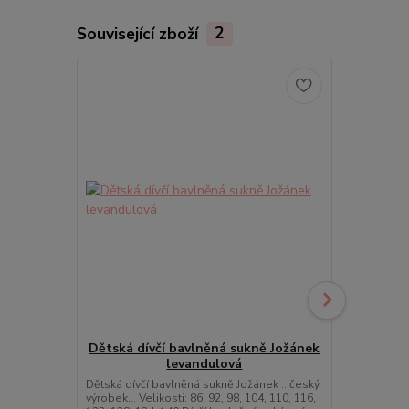
Související zboží
2
Dětská dívčí bavlněná sukně Jožánek
Dětská dí
levandulová
Dětská dívčí bavlněná sukně Jožánek ...český
Dětská dívčí
výrobek... Velikosti: 86, 92, 98, 104, 110, 116,
výrobek... Vel