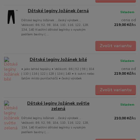
Dětské legíny Jožánek černá
Skladem
cena od
Dětské legíny Jožánek ...český výrobek...
219,00 Kč
Velikosti: 86, 92, 98, 104, 110, 116, 122, 128,
/
ks
134, 140 Kvalitní dětské legínky s vysokým
podílem bavlny ( ...
Zvolit variantu
Dětské legíny Jožánek bílé
Skladem
cena od
• jako lehké tepláky • Velikosti: 86 | 92 | 98 | 104
219,00 Kč
| 110 | 116 | 122 | 128 | 134 | 140 • k sukni nebo
/
ks
šatům místo punčocháčů • český výrobek
Zvolit variantu
Dětské legíny Jožánek světle
Skladem
zelená
Dětské legíny Jožánek ...český výrobek...
210,00 Kč
/
ks
Velikosti: 86, 92, 98, 104, 110, 116, 122, 128,
134, 140 Kvalitní dětské legínky s vysokým
podílem bavlny ( ...