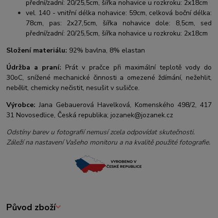
přední/zadní: 20/25,5cm, šířka nohavice u rozkroku: 2x18cm
vel. 140 - vnitřní délka nohavice: 59cm, celková boční délka:
78cm, pas: 2x27,5cm, šířka nohavice dole: 8,5cm, sed
přední/zadní: 20/25,5cm, šířka nohavice u rozkroku: 2x18cm
Složení materiálu:
92% bavlna, 8% elastan
Údržba a praní:
Prát v pračce při maximální teplotě vody do
30oC, snížené mechanické činnosti a omezené ždímání, nežehlit,
nebělit, chemicky nečistit, nesušit v sušičce.
Výrobce:
Jana Gebauerová Havelková, Komenského 498/2, 417
31 Novosedlice, Česká republika; jozanek@jozanek.cz
Odstíny barev u fotografií nemusí zcela odpovídat skutečnosti.
Záleží na nastavení Vašeho monitoru a na kvalitě použité fotografie.
Původ zboží