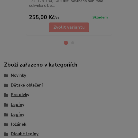
122, 128, 134, 140 Dívčí bavlněná nabíraná
122, 128, 13
sukýnka s bo...
sukýnka s bo.
cena od
255,00 Kč
255,00 K
Skladem
/
ks
Zvolit variantu
Zboží zařazeno v kategoriích
Novinky
Dětské oblečení
Pro dívky
Legíny
Legíny
Jožánek
Dlouhé legíny