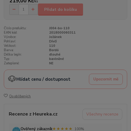
219,00 Kč
/
ks
Přidat do košíku
Číslo produktu:
J004-bo-110
EAN kód:
2018000060311
Výrobce:
Jožánek
Pohlaví:
Dívčí
Velikost:
110
Barva:
Bordó
Délka legín:
dlouhé
Typ:
bavlněné
Zateplené:
NE
🐶
Hlídat cenu / dostupnost
Upozornit mě
Do oblíbených
Recenze z Heureka.cz
Všechny recenze
★★★★★
★★★★★
Ověřený zákazník
100%