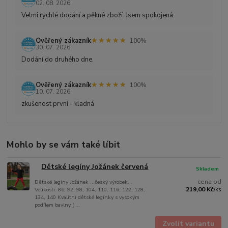
02. 08. 2026
Velmi rychlé dodání a pěkné zboží. Jsem spokojená.
★★★★★
★★★★★
Ověřený zákazník
100%
30. 07. 2026
Dodání do druhého dne.
★★★★★
★★★★★
Ověřený zákazník
100%
10. 07. 2026
zkušenost první - kladná
Mohlo by se vám také líbit
Dětské legíny Jožánek červená
Skladem
cena od
Dětské legíny Jožánek ...český výrobek...
219,00 Kč
Velikosti: 86, 92, 98, 104, 110, 116, 122, 128,
/
ks
134, 140 Kvalitní dětské legínky s vysokým
podílem bavlny ( ...
Zvolit variantu