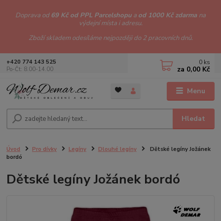
Doprava od
69 Kč od PPL Parcelshopu
a
od 1000 Kč zdarma
na
výdejní místa i adresu.
Zboží skladem odesíláme nejpozději do 2 pracovních dnů.
0
ks
+420 774 143 525
za
0,00 Kč
Po-Čt: 8.00-14.00
Menu
Hledat
Úvod
Pro dívky
Legíny
Dlouhé legíny
Dětské legíny Jožánek
bordó
Dětské legíny Jožánek bordó