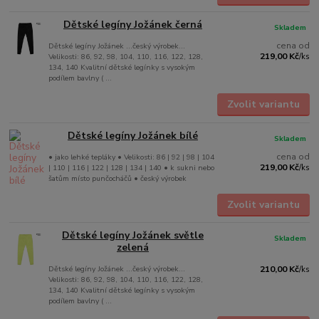
Dětské legíny Jožánek černá
Skladem
cena od
Dětské legíny Jožánek ...český výrobek...
219,00 Kč
Velikosti: 86, 92, 98, 104, 110, 116, 122, 128,
/
ks
134, 140 Kvalitní dětské legínky s vysokým
podílem bavlny ( ...
Zvolit variantu
Dětské legíny Jožánek bílé
Skladem
cena od
• jako lehké tepláky • Velikosti: 86 | 92 | 98 | 104
219,00 Kč
| 110 | 116 | 122 | 128 | 134 | 140 • k sukni nebo
/
ks
šatům místo punčocháčů • český výrobek
Zvolit variantu
Dětské legíny Jožánek světle
Skladem
zelená
Dětské legíny Jožánek ...český výrobek...
210,00 Kč
/
ks
Velikosti: 86, 92, 98, 104, 110, 116, 122, 128,
134, 140 Kvalitní dětské legínky s vysokým
podílem bavlny ( ...