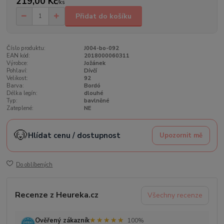
219,00 Kč
/
ks
Přidat do košíku
Číslo produktu:
J004-bo-092
EAN kód:
2018000060311
Výrobce:
Jožánek
Pohlaví:
Dívčí
Velikost:
92
Barva:
Bordó
Délka legín:
dlouhé
Typ:
bavlněné
Zateplené:
NE
🐶
Hlídat cenu / dostupnost
Upozornit mě
Do oblíbených
Recenze z Heureka.cz
Všechny recenze
★★★★★
★★★★★
Ověřený zákazník
100%