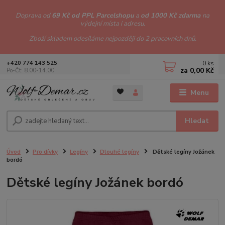
Doprava od
69 Kč od PPL Parcelshopu
a
od 1000 Kč zdarma
na
výdejní místa i adresu.
Zboží skladem odesíláme nejpozději do 2 pracovních dnů.
0
ks
+420 774 143 525
za
0,00 Kč
Po-Čt: 8.00-14.00
Menu
Hledat
Úvod
Pro dívky
Legíny
Dlouhé legíny
Dětské legíny Jožánek
bordó
Dětské legíny Jožánek bordó