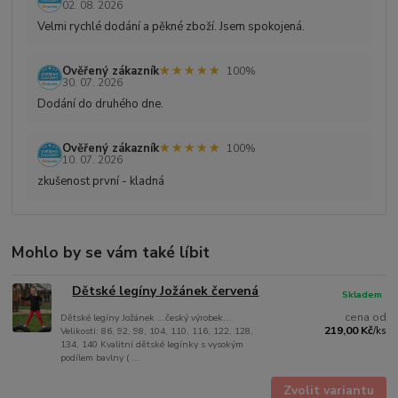
02. 08. 2026
Velmi rychlé dodání a pěkné zboží. Jsem spokojená.
★★★★★
★★★★★
Ověřený zákazník
100%
30. 07. 2026
Dodání do druhého dne.
★★★★★
★★★★★
Ověřený zákazník
100%
10. 07. 2026
zkušenost první - kladná
Mohlo by se vám také líbit
Dětské legíny Jožánek červená
Skladem
cena od
Dětské legíny Jožánek ...český výrobek...
219,00 Kč
Velikosti: 86, 92, 98, 104, 110, 116, 122, 128,
/
ks
134, 140 Kvalitní dětské legínky s vysokým
podílem bavlny ( ...
Zvolit variantu