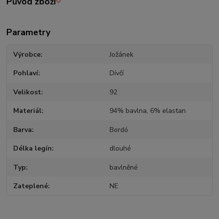
Původ zboží
Parametry
Výrobce
Jožánek
Pohlaví
Dívčí
Velikost
92
Materiál
94% bavlna, 6% elastan
Barva
Bordó
Délka legín
dlouhé
Typ
bavlněné
Zateplené
NE