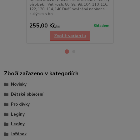
výrobek... Velikosti: 86, 92, 98, 104, 110, 116,
výrobek... Vel
122, 128, 134, 140 Dívčí bavlněná nabíraná
122, 128, 13
sukýnka s bo...
sukýnka s bo.
cena od
255,00 Kč
255,00 K
Skladem
/
ks
Zvolit variantu
Zboží zařazeno v kategoriích
Novinky
Dětské oblečení
Pro dívky
Legíny
Legíny
Jožánek