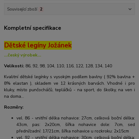
Související zboží
2
Kompletní specifikace
Dětské legíny Jožánek
...český výrobek...
Velikosti:
86, 92, 98, 104, 110, 116, 122, 128, 134, 140
Kvalitní dětské legínky s vysokým podílem bavlny ( 92% bavlna +
8% elastan ), skladem ve 12 krásných barvách. Vhodné i pro
kluky, místo punčocháčů, tepláčků - na sport, do školky, na ven i
na doma...
Rozměry:
vel. 86 - vnitřní délka nohavice: 27cm, celková boční délka:
43cm, pas: 2x20cm, šířka nohavice dole: 7cm, sed
přední/zadní: 17/21cm, šířka nohavice u rozkroku: 2x15cm
vel. 92 - vnitřní délka nohavice: 30cm, celková boční délka: