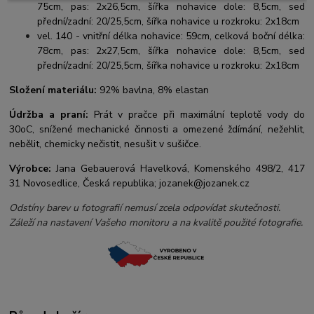
75cm, pas: 2x26,5cm, šířka nohavice dole: 8,5cm, sed
přední/zadní: 20/25,5cm, šířka nohavice u rozkroku: 2x18cm
vel. 140 - vnitřní délka nohavice: 59cm, celková boční délka:
78cm, pas: 2x27,5cm, šířka nohavice dole: 8,5cm, sed
přední/zadní: 20/25,5cm, šířka nohavice u rozkroku: 2x18cm
Složení materiálu:
92% bavlna, 8% elastan
Údržba a praní:
Prát v pračce při maximální teplotě vody do
30oC, snížené mechanické činnosti a omezené ždímání, nežehlit,
nebělit, chemicky nečistit, nesušit v sušičce.
Výrobce:
Jana Gebauerová Havelková, Komenského 498/2, 417
31 Novosedlice, Česká republika; jozanek@jozanek.cz
Odstíny barev u fotografií nemusí zcela odpovídat skutečnosti.
Záleží na nastavení Vašeho monitoru a na kvalitě použité fotografie.